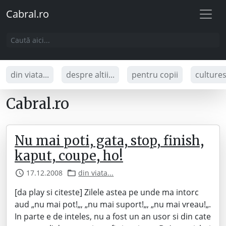
Cabral.ro
din viata...
despre altii...
pentru copii
culture
Cabral.ro
Nu mai poti, gata, stop, finish,
kaput, coupe, ho!
17.12.2008
din viata...
[da play si citeste] Zilele astea pe unde ma intorc
aud „nu mai pot!„, „nu mai suport!„, „nu mai vreau!„.
In parte e de inteles, nu a fost un an usor si din cate