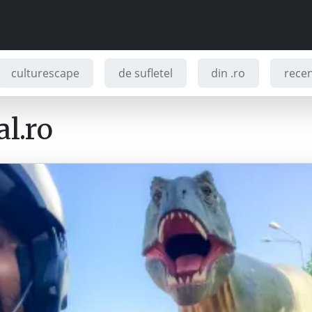
culturescape
de sufletel
din .ro
recenz
l.ro