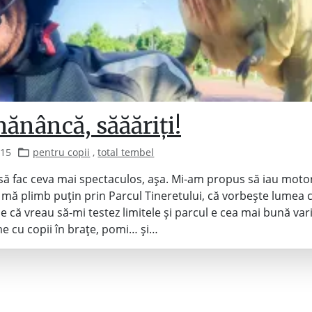
ănâncă, săăăriți!
015
pentru copii
,
total tembel
 să fac ceva mai spectaculos, așa. Mi-am propus să iau motor
mă plimb puțin prin Parcul Tineretului, că vorbește lumea 
 e că vreau să-mi testez limitele și parcul e cea mai bună var
e cu copii în brațe, pomi… și…