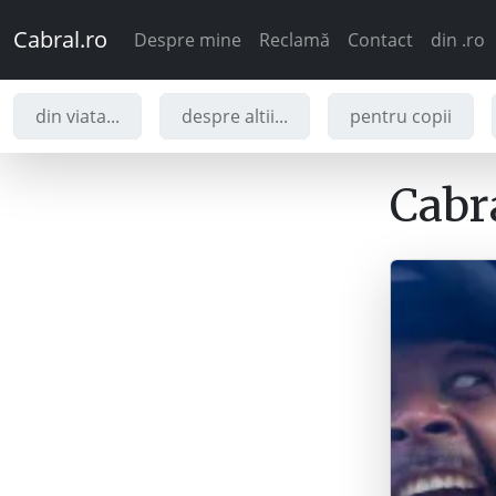
Cabral.ro
Despre mine
Reclamă
Contact
din .ro
din viata...
despre altii...
pentru copii
Cabra