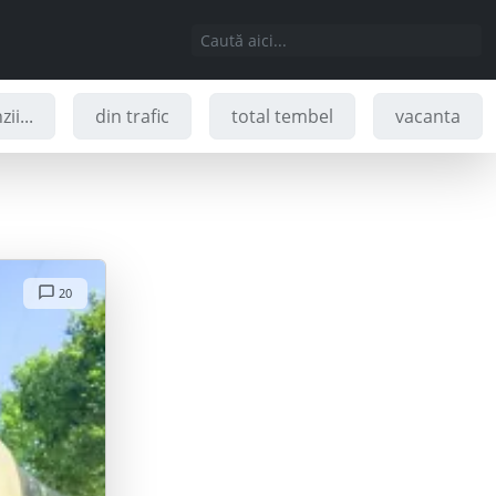
ii...
din trafic
total tembel
vacanta
20