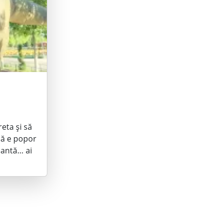
eta și să
că e popor
iantă… ai