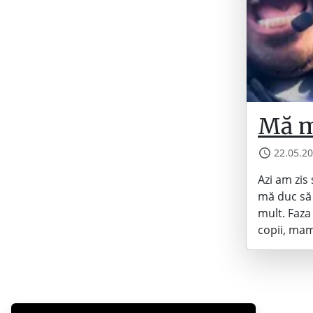
Mă m
22.05.2
Azi am zis
mă duc să 
mult. Faza
copii, mam