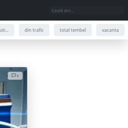
ii...
din trafic
total tembel
vacanta
6