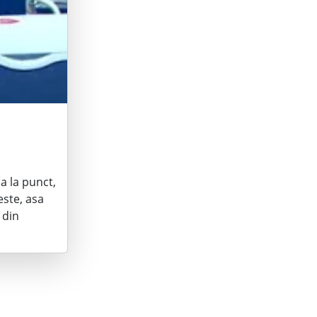
a la punct,
ste, asa
 din