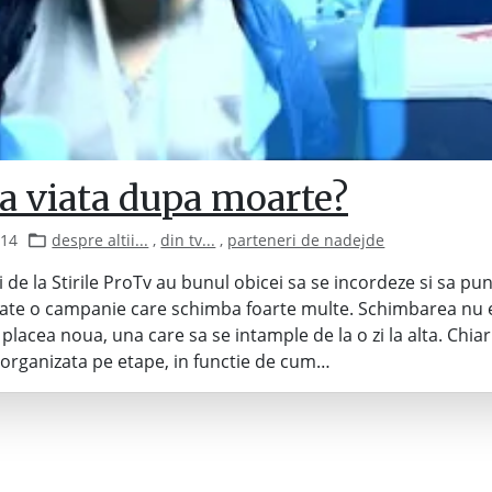
ta viata dupa moarte?
014
despre altii...
,
din tv...
,
parteneri de nadejde
i de la Stirile ProTv au bunul obicei sa se incordeze si sa pun
cate o campanie care schimba foarte multe. Schimbarea nu e
placea noua, una care sa se intample de la o zi la alta. Chiar
 organizata pe etape, in functie de cum…