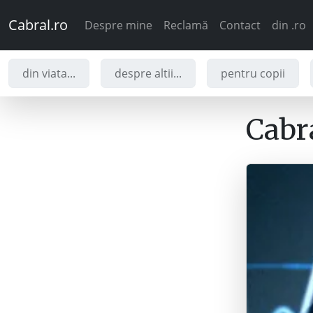
Cabral.ro
Despre mine
Reclamă
Contact
din .ro
din viata...
despre altii...
pentru copii
Cabra