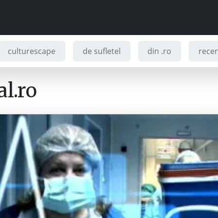
culturescape
de sufletel
din .ro
recenz
l.ro