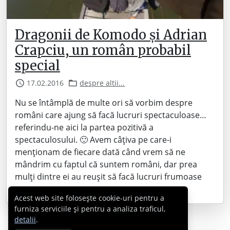
Dragonii de Komodo și Adrian
Crapciu, un român probabil
special
17.02.2016
despre altii...
Nu se întâmplă de multe ori să vorbim despre
români care ajung să facă lucruri spectaculoase…
referindu-ne aici la partea pozitivă a
spectaculosului. 🙂 Avem câțiva pe care-i
menționam de fiecare dată când vrem să ne
mândrim cu faptul că suntem români, dar prea
mulți dintre ei au reușit să facă lucruri frumoase
acum prea…
Acest web site folosește cookie-uri pentru a
furniza serviciile și pentru a analiza traficul,
detalii
.