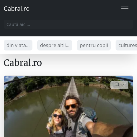
Cabral.ro
din viata...
despre altii...
pentru copii
culture
Cabral.ro
12