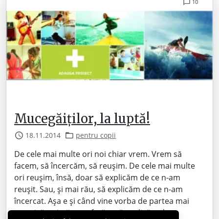
10
Mucegăiților, la luptă!
18.11.2014
pentru copii
De cele mai multe ori noi chiar vrem. Vrem să
facem, să încercăm, să reușim. De cele mai multe
ori reușim, însă, doar să explicăm de ce n-am
reușit. Sau, și mai rău, să explicăm de ce n-am
încercat. Așa e și când vine vorba de partea mai
sportivă a vieții… preferăm să explicăm de…