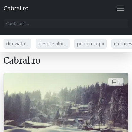
Cabral.ro
din viata...
despre altii...
pentru copii
culture
Cabral.ro
9