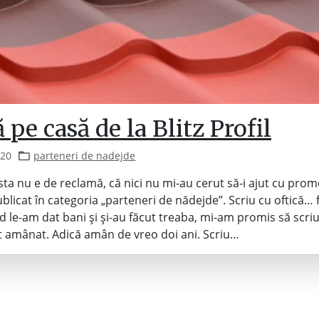
 pe casă de la Blitz Profil
020
parteneri de nadejde
ăsta nu e de reclamă, că nici nu mi-au cerut să-i ajut cu pr
ublicat în categoria „parteneri de nădejde”. Scriu cu oftică… 
d le-am dat bani și și-au făcut treaba, mi-am promis să scriu
 amânat. Adică amân de vreo doi ani. Scriu…