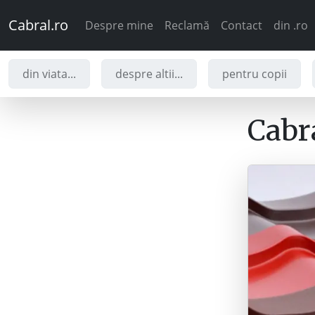
Cabral.ro
Despre mine
Reclamă
Contact
din .ro
din viata...
despre altii...
pentru copii
Cabra