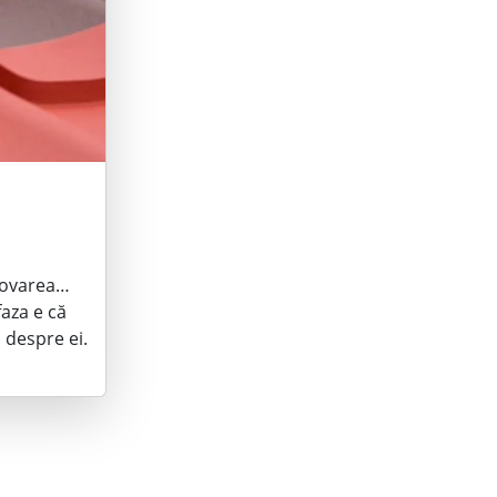
omovarea…
faza e că
 despre ei.