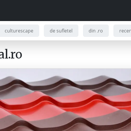
culturescape
de sufletel
din .ro
recenz
l.ro