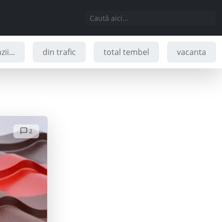
ii...
din trafic
total tembel
vacanta
2