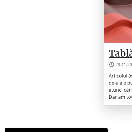
Tablă
23.11.2
Articolul 
de-aia e p
atunci cân
Dar am tot