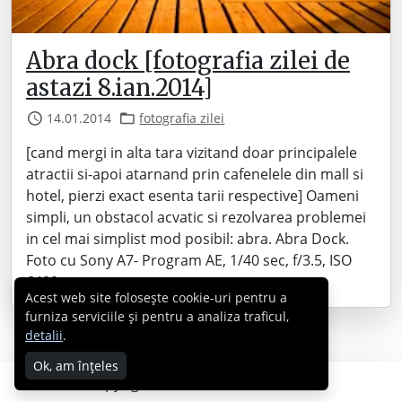
Abra dock [fotografia zilei de
astazi 8.ian.2014]
14.01.2014
fotografia zilei
[cand mergi in alta tara vizitand doar principalele
atractii si-apoi atarnand prin cafenelele din mall si
hotel, pierzi exact esenta tarii respective] Oameni
simpli, un obstacol acvatic si rezolvarea problemei
in cel mai simplist mod posibil: abra. Abra Dock.
Foto cu Sony A7- Program AE, 1/40 sec, f/3.5, ISO
6400
Acest web site folosește cookie-uri pentru a
furniza serviciile și pentru a analiza traficul,
detalii
.
Ok, am înțeles
Copyright © 2007 - 2026 Cabral.ro