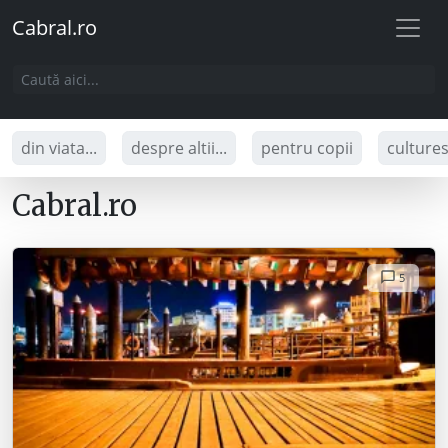
Cabral.ro
din viata...
despre altii...
pentru copii
culture
Cabral.ro
5