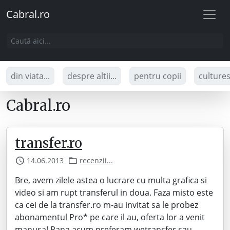
Cabral.ro
din viata...
despre altii...
pentru copii
culture
Cabral.ro
transfer.ro
14.06.2013
recenzii...
Bre, avem zilele astea o lucrare cu multa grafica si
video si am rupt transferul in doua. Faza misto este
ca cei de la transfer.ro m-au invitat sa le probez
abonamentul Pro* pe care il au, oferta lor a venit
manusa! Pana acum preferam wetransfer sau