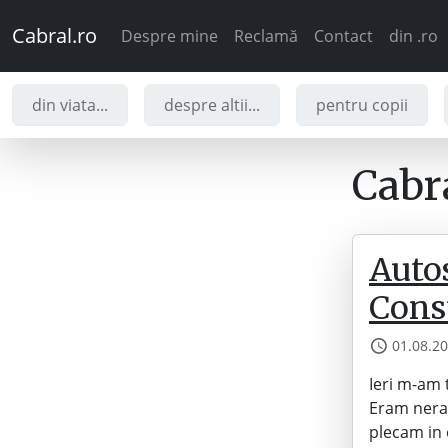
Cabral.ro
Despre mine
Reclamă
Contact
din .ro
din viata...
despre altii...
pentru copii
Cabra
Auto
Cons
01.08.2
Ieri m-am 
Eram nerab
plecam in 