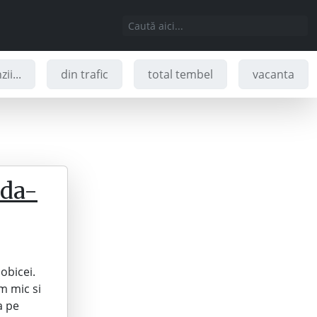
ii...
din trafic
total tembel
vacanta
oda-
obicei.
m mic si
a pe