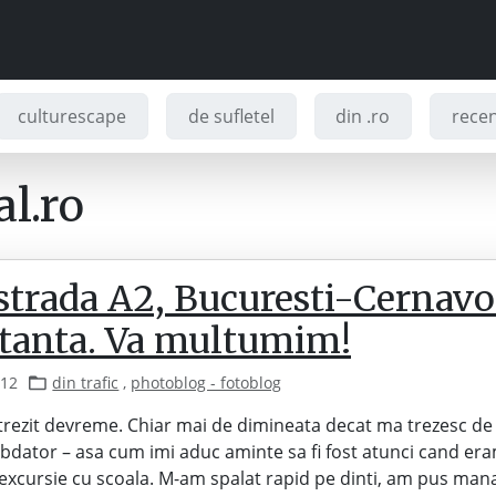
culturescape
de sufletel
din .ro
recenz
l.ro
strada A2, Bucuresti-Cernav
tanta. Va multumim!
012
din trafic
,
photoblog - fotoblog
trezit devreme. Chiar mai de dimineata decat ma trezesc de 
dator – asa cum imi aduc aminte sa fi fost atunci cand era
excursie cu scoala. M-am spalat rapid pe dinti, am pus man