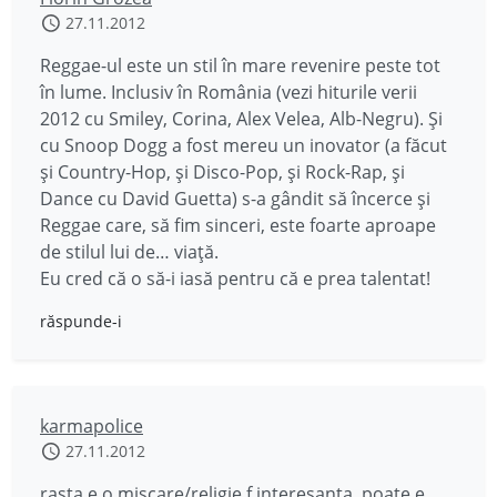
27.11.2012
Reggae-ul este un stil în mare revenire peste tot
în lume. Inclusiv în România (vezi hiturile verii
2012 cu Smiley, Corina, Alex Velea, Alb-Negru). Și
cu Snoop Dogg a fost mereu un inovator (a făcut
și Country-Hop, și Disco-Pop, și Rock-Rap, și
Dance cu David Guetta) s-a gândit să încerce și
Reggae care, să fim sinceri, este foarte aproape
de stilul lui de… viață.
Eu cred că o să-i iasă pentru că e prea talentat!
răspunde-i
karmapolice
27.11.2012
rasta e o miscare/religie f interesanta..poate e