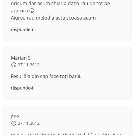
oricum dar acum chiar a dat’o rau de tot pe
aratura 🙂
Aiurea rau melodia asta scoasa acum
răspunde-i
Marian S
27.11.2012
Fesul ăla din cap face toţi banii.
răspunde-i
gee
27.11.2012
mie nu-mi da impresia de nespalat ( nu stiu sigur