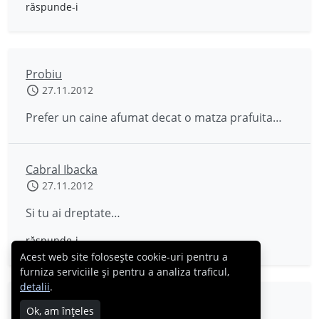
răspunde-i
Probiu
27.11.2012
Prefer un caine afumat decat o matza prafuita…
Cabral Ibacka
27.11.2012
Si tu ai dreptate…
răspunde-i
Acest web site folosește cookie-uri pentru a
furniza serviciile și pentru a analiza traficul,
detalii
.
Andrei
Ok, am înțeles