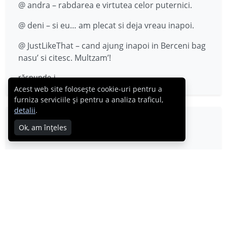
@ andra – rabdarea e virtutea celor puternici.
@ deni – si eu… am plecat si deja vreau inapoi.
@ JustLikeThat – cand ajung inapoi in Berceni bag
nasu’ si citesc. Multzam’!
răspunde-i
Acest web site folosește cookie-uri pentru a
furniza serviciile și pentru a analiza traficul,
detalii
.
JustLikeThat
Ok, am înțeles
16.12.2007
hehe…te-ai ales cu review :D… daca tot am
promis …
răspunde-i