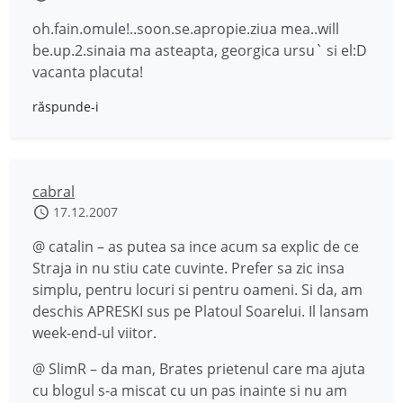
oh.fain.omule!..soon.se.apropie.ziua mea..will
be.up.2.sinaia ma asteapta, georgica ursu` si el:D
vacanta placuta!
răspunde-i
cabral
17.12.2007
@ catalin – as putea sa ince acum sa explic de ce
Straja in nu stiu cate cuvinte. Prefer sa zic insa
simplu, pentru locuri si pentru oameni. Si da, am
deschis APRESKI sus pe Platoul Soarelui. Il lansam
week-end-ul viitor.
@ SlimR – da man, Brates prietenul care ma ajuta
cu blogul s-a miscat cu un pas inainte si nu am