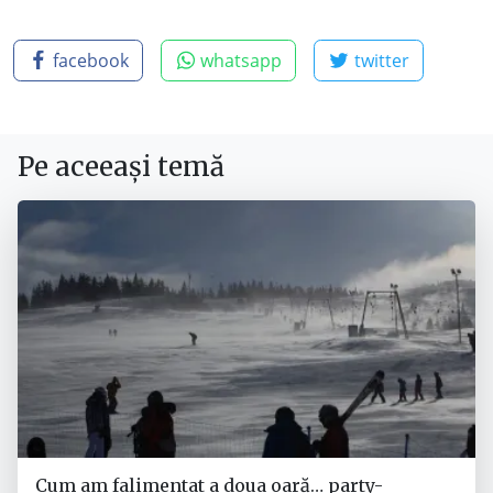
facebook
whatsapp
twitter
Pe aceeași temă
Cum am falimentat a doua oară… party-