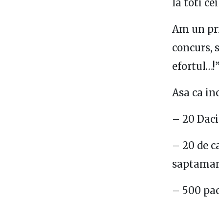
la toti c
Am un pri
concurs, 
efortul…!”
Asa ca in
– 20 Dacia
– 20 de c
saptaman
– 500 pac