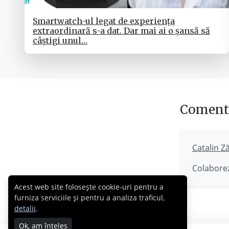
Smartwatch-ul legat de experiența
extraordinară s-a dat. Dar mai ai o șansă să
câștigi unul…
Comenta
Catalin Z
Colaborez
Acest web site folosește cookie-uri pentru a
furniza serviciile și pentru a analiza traficul,
detalii
.
Ok, am înțeles