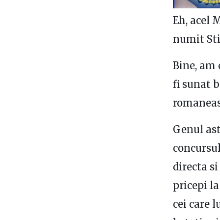
Eh, acel 
numit Sti
Bine, am 
fi sunat b
romaneasc
Genul ast
concursul 
directa si
pricepi l
cei care l