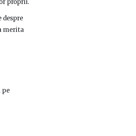
r proprii.
e despre
a merita
i pe