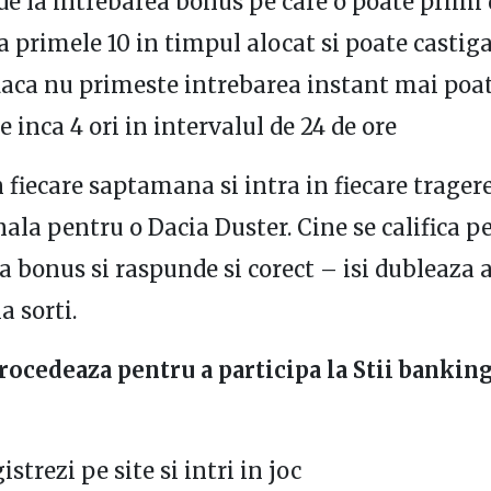
e la intrebarea bonus pe care o poate primi 
a primele 10 in timpul alocat si poate castig
daca nu primeste intrebarea instant mai poat
e inca 4 ori in intervalul de 24 de ore
 fiecare saptamana si intra in fiecare tragere
la pentru o Dacia Duster. Cine se califica p
a bonus si raspunde si corect – isi dubleaza a
a sorti.
ocedeaza pentru a participa la Stii banking
gistrezi pe site si intri in joc