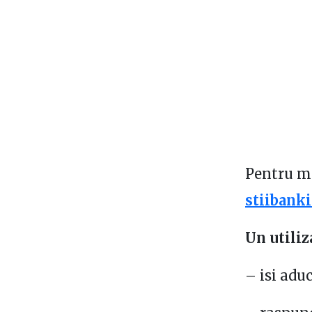
Pentru ma
stiibank
Un utiliz
– isi adu