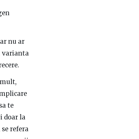
 gen
dar nu ar
a varianta
ecere.
 mult,
 implicare
sa te
i doar la
 se refera