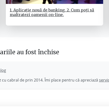
1. Aplicație nouă de banking. 2. Cum poți să
maltratezi oamenii on-line.
riile au fost închise
ălog
 cu cabral de prin 2014. Îmi place pentru că apreciază
servi