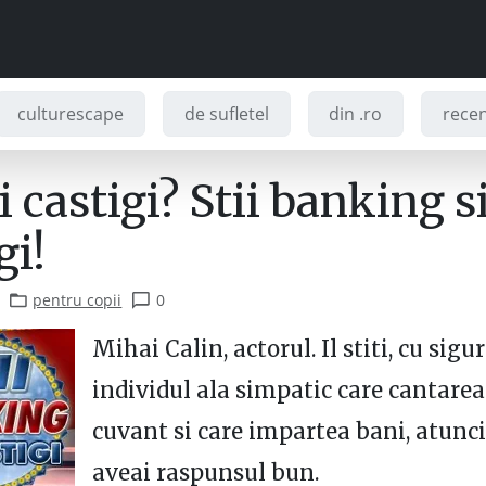
culturescape
de sufletel
din .ro
recenz
si castigi? Stii banking s
gi!
pentru copii
0
Mihai Calin, actorul. Il stiti, cu sigu
individul ala simpatic care cantarea
cuvant si care impartea bani, atunc
aveai raspunsul bun.