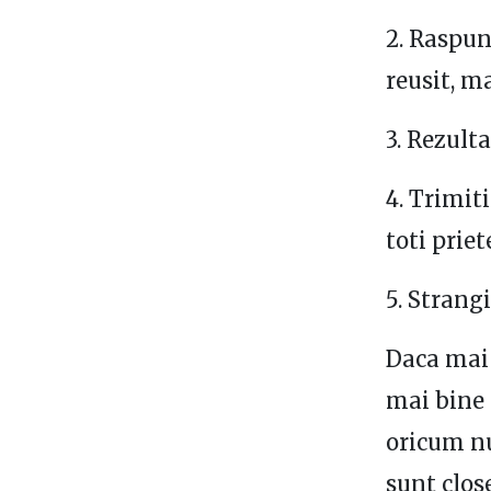
2. Raspun
reusit, m
3. Rezulta
4. Trimit
toti priet
5. Strangi
Daca mai 
mai bine a
oricum nu
sunt close