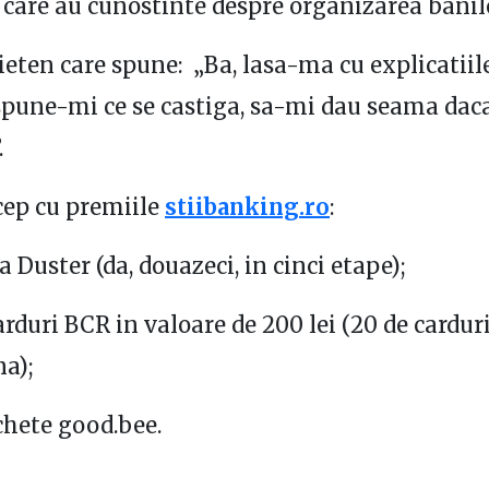
ei care au cunostinte despre organizarea banilo
eten care spune: „Ba, lasa-ma cu explicatiil
spune-mi ce se castiga, sa-mi dau seama dac
.
cep cu premiile
stiibanking.ro
:
 Duster (da, douazeci, in cinci etape);
arduri BCR in valoare de 200 lei (20 de cardur
a);
hete good.bee.