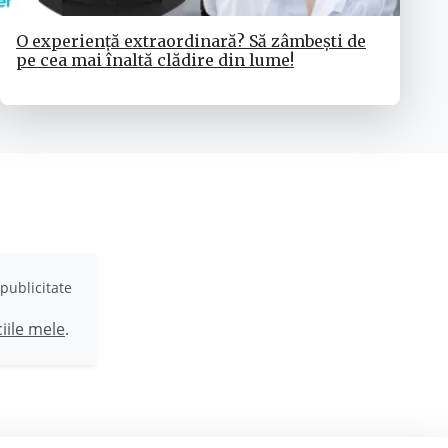
O experiență extraordinară? Să zâmbești de
pe cea mai înaltă clădire din lume!
publicitate
ciile mele
.