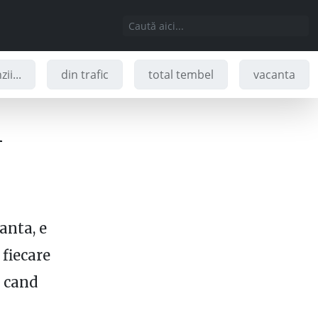
ii...
din trafic
total tembel
vacanta
i
ranta, e
 fiecare
i cand