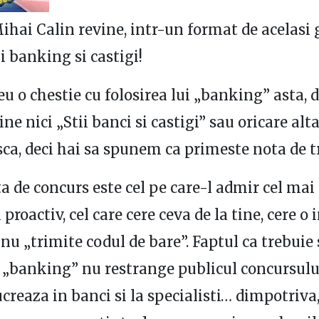
Mihai Calin revine, intr-un format de acelasi
i banking si castigi!
eu o chestie cu folosirea lui „banking” asta, 
ine nici „Stii banci si castigi” sau oricare alt
a, deci hai sa spunem ca primeste nota de tr
a de concurs este cel pe care-l admir cel mai
proactiv, cel care cere ceva de la tine, cere o
 nu „trimite codul de bare”. Faptul ca trebuie 
a „banking” nu restrange publicul concursulu
ucreaza in banci si la specialisti… dimpotriva,