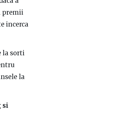
daca a
a premii
e incerca
 la sorti
entru
nsele la
 si