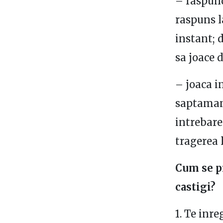
– raspund
raspuns l
instant; 
sa joace d
– joaca in
saptamana
intrebare
tragerea l
Cum se pr
castigi?
1. Te inre