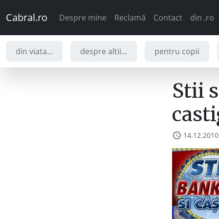
Cabral.ro
Despre mine
Reclamă
Contact
din .ro
din viata...
despre altii...
pentru copii
Stii 
casti
14.12.2010