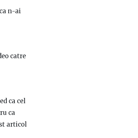
ca n-ai
deo catre
ed ca cel
tru ca
t articol