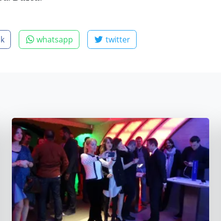
ok
whatsapp
twitter