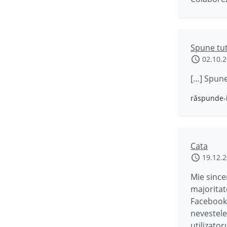
Spune tut
02.10.
[…] Spune
răspunde-
Cata
19.12.
Mie since
majoritate
Facebook s
nevestele
utilizator