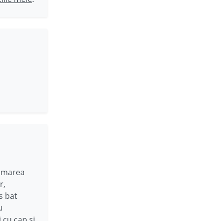
a marea
r,
s bat
u
 cu cap si