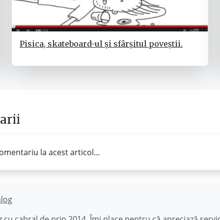
Pisica, skateboard-ul și sfârșitul poveștii.
rii
omentariu la acest articol...
ălog
 cu cabral de prin 2014. Îmi place pentru că apreciază
servi