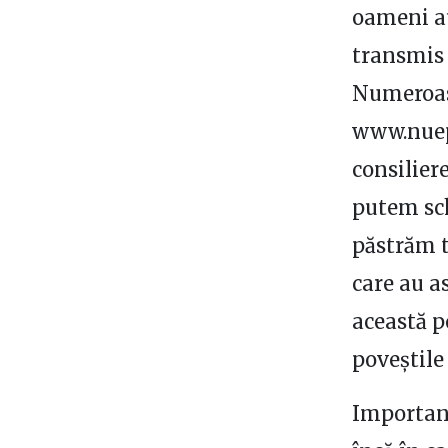
oameni au
transmis 
Numeroase
www.nuepo
consilier
putem sch
păstrăm t
care au a
această p
poveştile 
Important