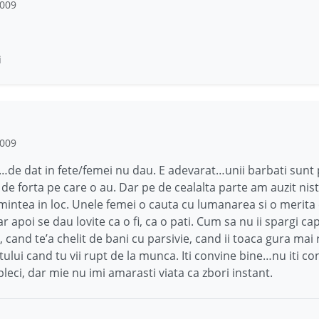
2009
i
2009
…de dat in fete/femei nu dau. E adevarat…unii barbati sunt p
de forta pe care o au. Dar pe de cealalta parte am auzit nist
 mintea in loc. Unele femei o cauta cu lumanarea si o merita 
ar apoi se dau lovite ca o fi, ca o pati. Cum sa nu ii spargi c
, cand te’a chelit de bani cu parsivie, cand ii toaca gura mai
ului cand tu vii rupt de la munca. Iti convine bine…nu iti co
pleci, dar mie nu imi amarasti viata ca zbori instant.