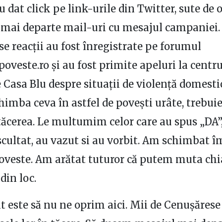
 dat click pe link-urile din Twitter, sute de
mai departe mail-uri cu mesajul campaniei.
 reacţii au fost înregistrate pe forumul
veste.ro şi au fost primite apeluri la centru
e Casa Blu despre situaţii de violenţă domesti
imba ceva în astfel de poveşti urâte, trebuie
ăcerea. Le multumim celor care au spus „DA”,
scultat, au vazut si au vorbit. Am schimbat 
oveste. Am arătat tuturor că putem muta chia
din loc.
 este să nu ne oprim aici. Mii de Cenuşărese