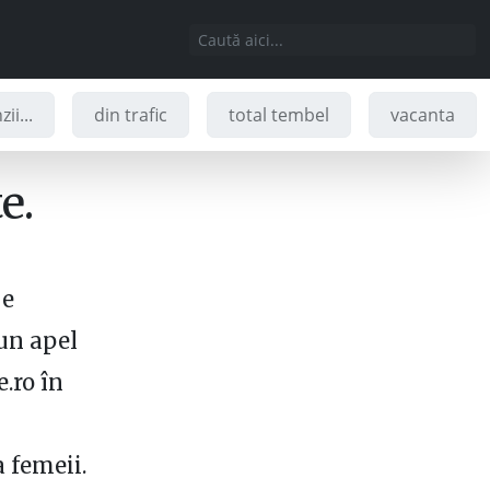
ii...
din trafic
total tembel
vacanta
e.
 e
un apel
.ro în
 femeii.