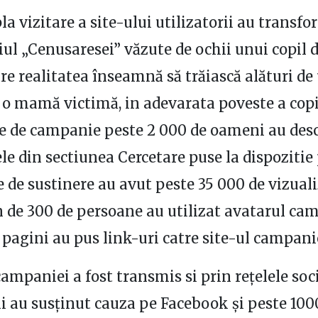
la vizitare a site-ului utilizatorii au transf
iul „Cenusaresei” văzute de ochii unui copil d
re realitatea înseamnă să trăiască alături de
i o mamă victimă, in adevarata poveste a copil
ile de campanie peste 2 000 de oameni au des
le din sectiunea Cercetare puse la dispozitie 
 de sustinere au avut peste 35 000 de vizuali
 de 300 de persoane au utilizat avatarul cam
 pagini au pus link-uri catre site-ul campani
ampaniei a fost transmis si prin reţelele soc
 au susţinut cauza pe Facebook şi peste 100