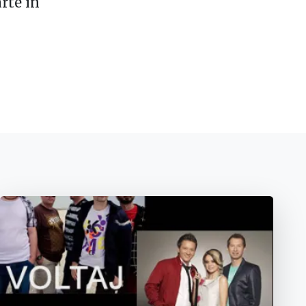
rte în