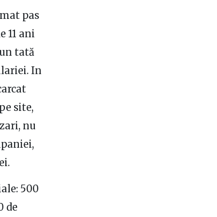
ormat pas
e 11 ani
 un tată
ariei. In
carcat
pe site,
zari, nu
paniei,
ei.
iale: 500
0 de