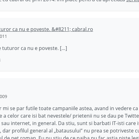
uror ca nu e poveste. &#8211; cabral.ro
2011
 tuturor ca nu e poveste. […]
i
2009
r mi se par futile toate campaniile astea, avand in vedere c
 a celor care isi bat nevestele/ prietenii nu se dau pe Twitte
au internet, in general. Da stiu, sunt si barbati IT-isti care i
, dar profilul general al „batausului” nu prea se potriveste c
ul de net roman. Eu nu stiu de ce naiba nu fac astia niste legi