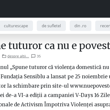
culturescape
de sufletel
din .ro
recenz
 tuturor ca nu e povest
despre altii...
35
nul „Spune tuturor că violenţa domestică nu
 Fundaţia Sensiblu a lansat pe 25 noiembrie 
or la schimbare prin site-ul www.nuepoveste
lei de-a VI-a ediţii a campaniei V-Days 16 Zile
onale de Activism Împotriva Violenţei asupra