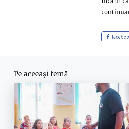
încă în c
continua
facebo
Pe aceeași temă