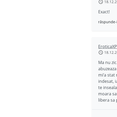
18.12.
Exact!
răspunde-
EroticaXP
18.12.
Ma nu zic
abuzeaza 
mi’a stat
indesat, i
te inseala
moara sat
libera sa 