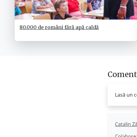
80.000 de români fără apă caldă
Comenta
Lasă un c
Catalin Z
Colaborez