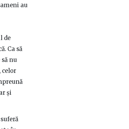
 oameni au
l de
că. Ca să
 să nu
 celor
împreună
r şi
 suferă