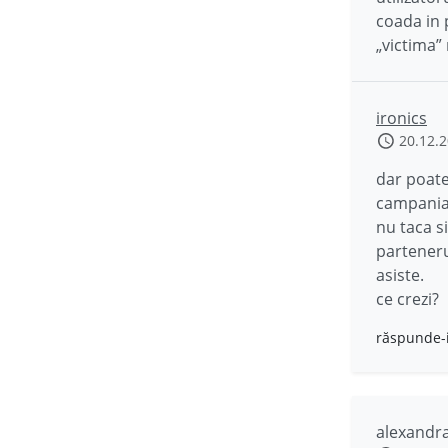
coada in 
„victima”
ironics
20.12.
dar poate 
campania,
nu taca s
partenerul
asiste.
ce crezi?
răspunde-
alexandr