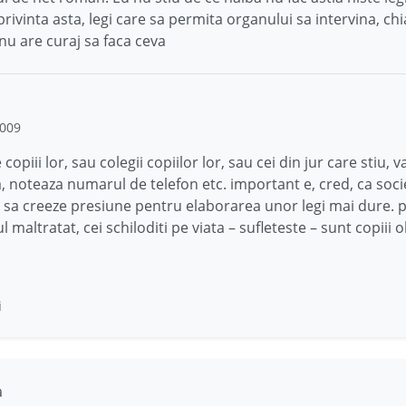
privinta asta, legi care sa permita organului sa intervina, ch
 nu are curaj sa faca ceva
2009
copiii lor, sau colegii copiilor lor, sau cei din jur care stiu, v
 noteaza numarul de telefon etc. important e, cred, ca soci
i sa creeze presiune pentru elaborarea unor legi mai dure. 
 maltratat, cei schiloditi pe viata – sufleteste – sunt copiii o
i
a