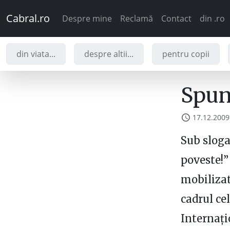
Cabral.ro
Despre mine
Reclamă
Contact
din .ro
din viata...
despre altii...
pentru copii
Spune
17.12.2009
Sub sloga
poveste!”
mobilizat
cadrul ce
Internaţi