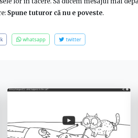
asele lor în tăcere. Să ducem mesajul mai depa
re:
Spune tuturor că nu e poveste
.
ok
whatsapp
twitter