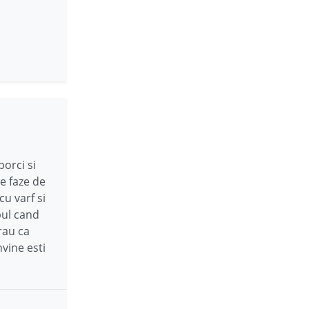
orci si
e faze de
cu varf si
apul cand
 rau ca
nvine esti