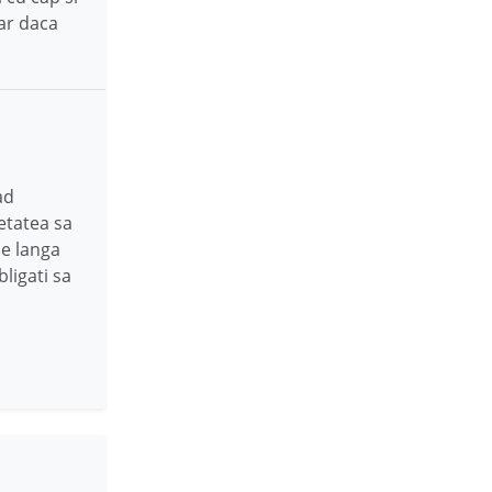
iar daca
ad
etatea sa
pe langa
bligati sa