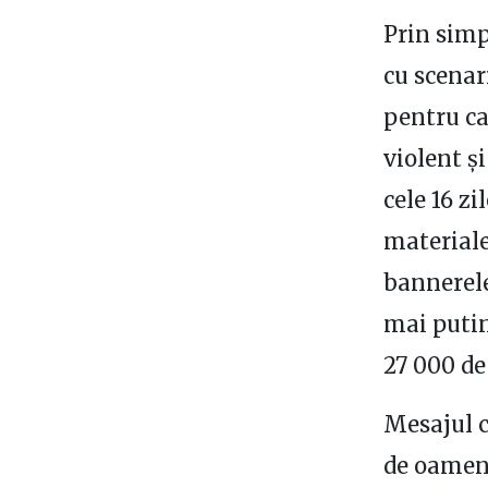
Prin simp
cu scenar
pentru ca
violent ş
cele 16 z
materiale
bannerele
mai putin
27 000 de
Mesajul c
de oameni