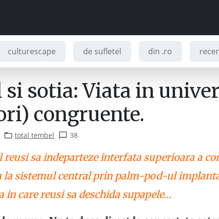
culturescape
de sufletel
din .ro
recenz
 si sotia: Viata in unive
ori) congruente.
total tembel
38
 reusi sa indeparteze interfata superioara a co
 la sistemul central prin palm-pod-ul implanta
a in care reusi sa deschida supapele…