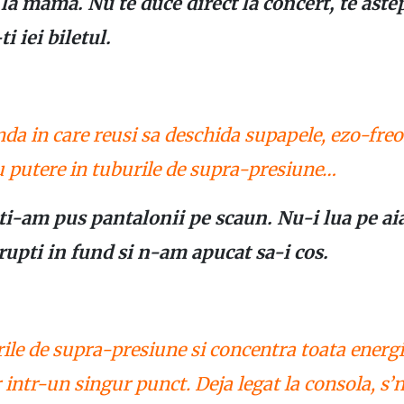
la mama. Nu te duce direct la concert, te astep
 iei biletul.
da in care reusi sa deschida supapele, ezo-freo
u putere in tuburile de supra-presiune…
 ti-am pus pantalonii pe scaun. Nu-i lua pe ai
rupti in fund si n-am apucat sa-i cos.
ile de supra-presiune si concentra toata energ
r intr-un singur punct. Deja legat la consola, s’