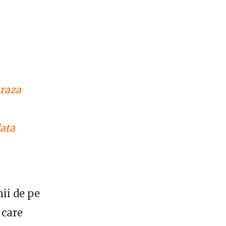
 raza
lata
nii de pe
 care