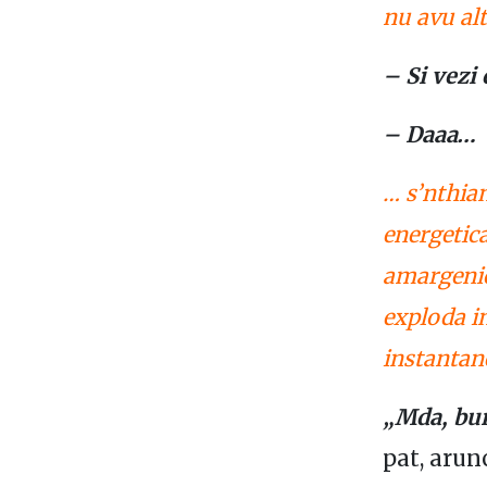
nu avu al
– Si vezi 
– Daaa…
… s’nthian
energetica
amargenice
exploda i
instantane
„Mda, bun
pat, arun