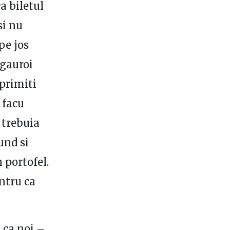
a biletul
si nu
pe jos
 gauroi
 primiti
 facu
 trebuia
und si
 portofel.
entru ca
 ca noi –