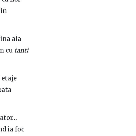
 in
ina aia
lm cu
tanti
 etaje
oata
tator…
nd ia foc