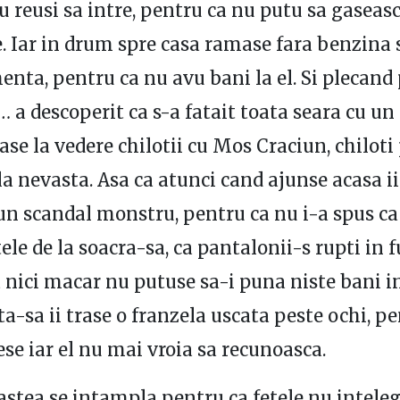
u reusi sa intre, pentru ca nu putu sa gaseasc
e. Iar in drum spre casa ramase fara benzina 
enta, pentru ca nu avu bani la el. Si plecand 
… a descoperit ca s-a fatait toata seara cu un
sase la vedere chilotii cu Mos Craciun, chiloti
la nevasta. Asa ca atunci cand ajunse acasa ii
un scandal monstru, pentru ca nu i-a spus ca
tele de la soacra-sa, ca pantalonii-s rupti in f
 nici macar nu putuse sa-i puna niste bani in
ta-sa ii trase o franzela uscata peste ochi, p
ese iar el nu mai vroia sa recunoasca.
 astea se intampla pentru ca fetele nu inteleg