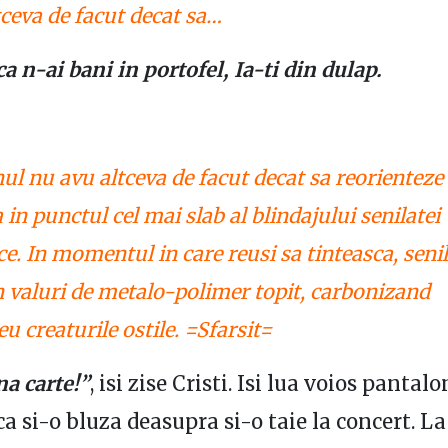
tceva de facut decat sa…
ca n-ai bani in portofel, Ia-ti din dulap.
ul nu avu altceva de facut decat sa reorienteze
 in punctul cel mai slab al blindajului senilatei
. In momentul in care reusi sa tinteasca, seni
n valuri de metalo-polimer topit, carbonizand
u creaturile ostile. =Sfarsit=
a carte!”
, isi zise Cristi. Isi lua voios pantalo
ca si-o bluza deasupra si-o taie la concert. La