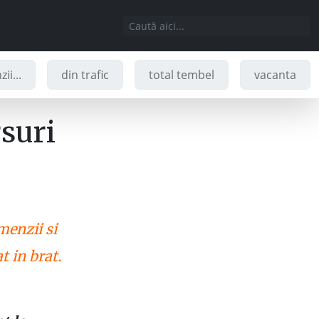
ii...
din trafic
total tembel
vacanta
rsuri
menzii si
t in brat.