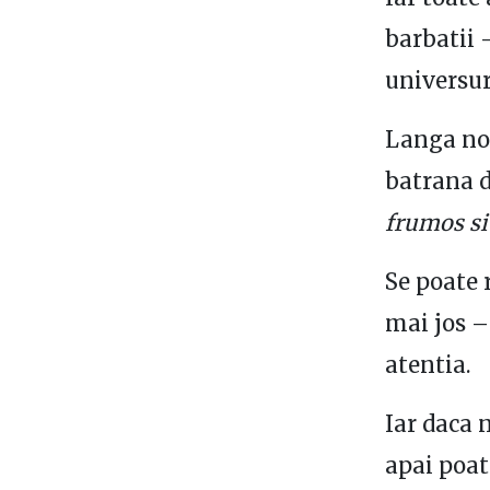
barbatii 
universur
Langa noi
batrana d
frumos si
Se poate 
mai jos –
atentia.
Iar daca
apai poat