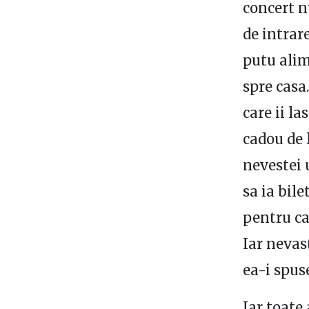
concert n
de intrar
putu alim
spre casa
care ii la
cadou de 
nevestei 
sa ia bile
pentru ca
Iar nevas
ea-i spus
Iar toate