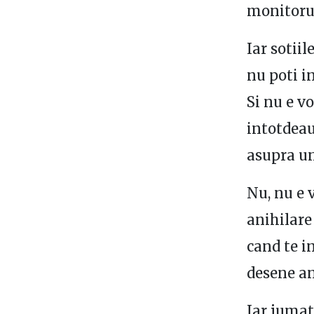
monitoru
Iar sotii
nu poti i
Si nu e v
intotdeau
asupra un
Nu, nu e 
anihilare
cand te i
desene an
Iar jumat