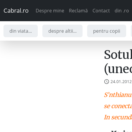
Cabral.ro
Despre mine
Reclamă
Contact
din .ro
din viata...
despre altii...
pentru copii
Sotul
(une
24.01.2012
S’nthianul
se conecta
In secund