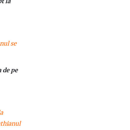
t la
nul se
a de pe
ia
nthianul