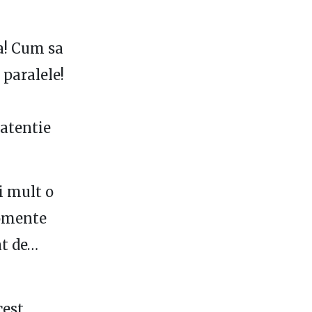
va! Cum sa
 paralele!
 atentie
i mult o
momente
at de…
cest