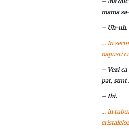
– Ma duc 
mama sa-ti
– Uh-uh.
… In secun
napusti c
– Vezi ca
pat, sunt 
– Ihi.
… in tubur
cristalelo