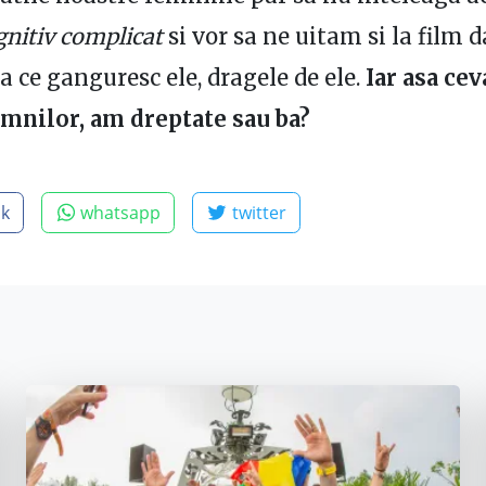
gnitiv complicat
si vor sa ne uitam si la film d
la ce ganguresc ele, dragele de ele.
Iar asa ce
mnilor, am dreptate sau ba?
ok
whatsapp
twitter