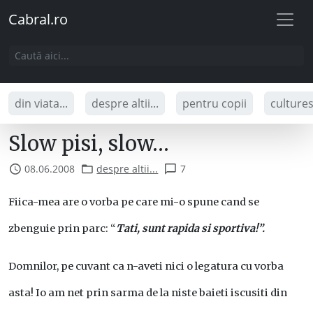
Cabral.ro
din viata...
despre altii...
pentru copii
culture
Slow pisi, slow…
08.06.2008
despre altii...
7
Fiica-mea are o vorba pe care mi-o spune cand se
zbenguie prin parc: “
Tati, sunt rapida si sportiva!”.
Domnilor, pe cuvant ca n-aveti nici o legatura cu vorba
asta! Io am net prin sarma de la niste baieti iscusiti din