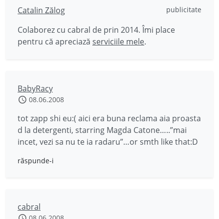
Catalin Zălog
publicitate
Colaborez cu cabral de prin 2014. Îmi place
pentru că apreciază
serviciile mele
.
BabyRacy
08.06.2008
tot zapp shi eu:( aici era buna reclama aia proasta
d la detergenti, starring Magda Catone…..”mai
incet, vezi sa nu te ia radaru”…or smth like that:D
răspunde-i
cabral
08.06.2008