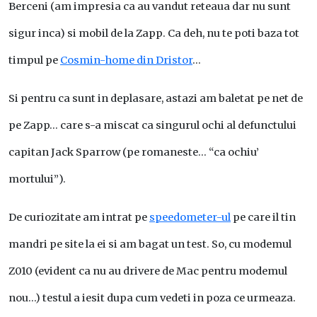
Berceni (am impresia ca au vandut reteaua dar nu sunt
sigur inca) si mobil de la Zapp. Ca deh, nu te poti baza tot
timpul pe
Cosmin-home din Dristor
…
Si pentru ca sunt in deplasare, astazi am baletat pe net de
pe Zapp… care s-a miscat ca singurul ochi al defunctului
capitan Jack Sparrow (pe romaneste… “ca ochiu’
mortului”).
De curiozitate am intrat pe
speedometer-ul
pe care il tin
mandri pe site la ei si am bagat un test. So, cu modemul
Z010 (evident ca nu au drivere de Mac pentru modemul
nou…) testul a iesit dupa cum vedeti in poza ce urmeaza.