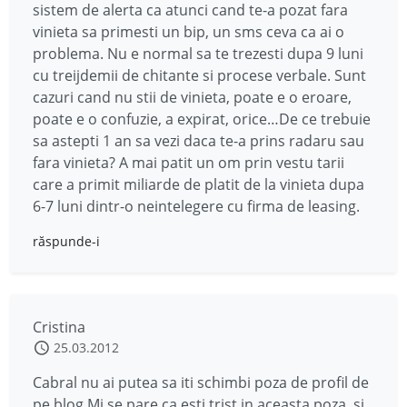
sistem de alerta ca atunci cand te-a pozat fara
vinieta sa primesti un bip, un sms ceva ca ai o
problema. Nu e normal sa te trezesti dupa 9 luni
cu treijdemii de chitante si procese verbale. Sunt
cazuri cand nu stii de vinieta, poate e o eroare,
poate e o confuzie, a expirat, orice…De ce trebuie
sa astepti 1 an sa vezi daca te-a prins radaru sau
fara vinieta? A mai patit un om prin vestu tarii
care a primit miliarde de platit de la vinieta dupa
6-7 luni dintr-o neintelegere cu firma de leasing.
răspunde-i
Cristina
25.03.2012
Cabral nu ai putea sa iti schimbi poza de profil de
pe blog.Mi se pare ca esti trist in aceasta poza, si