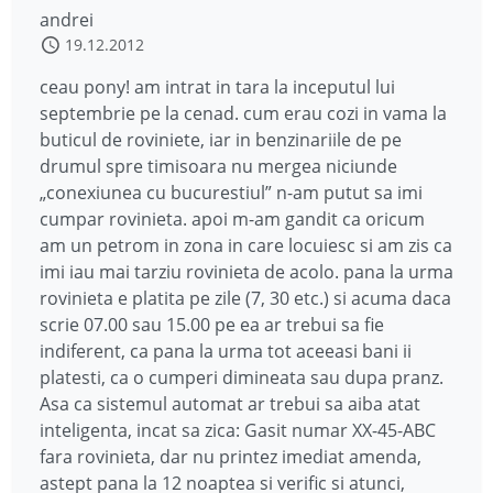
andrei
19.12.2012
ceau pony! am intrat in tara la inceputul lui
septembrie pe la cenad. cum erau cozi in vama la
buticul de roviniete, iar in benzinariile de pe
drumul spre timisoara nu mergea niciunde
„conexiunea cu bucurestiul” n-am putut sa imi
cumpar rovinieta. apoi m-am gandit ca oricum
am un petrom in zona in care locuiesc si am zis ca
imi iau mai tarziu rovinieta de acolo. pana la urma
rovinieta e platita pe zile (7, 30 etc.) si acuma daca
scrie 07.00 sau 15.00 pe ea ar trebui sa fie
indiferent, ca pana la urma tot aceeasi bani ii
platesti, ca o cumperi dimineata sau dupa pranz.
Asa ca sistemul automat ar trebui sa aiba atat
inteligenta, incat sa zica: Gasit numar XX-45-ABC
fara rovinieta, dar nu printez imediat amenda,
astept pana la 12 noaptea si verific si atunci,