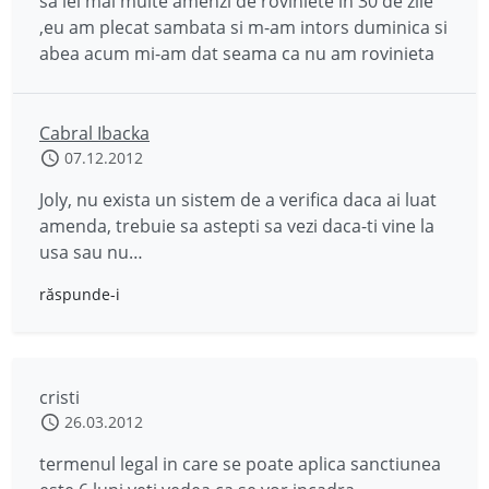
sa iei mai multe amenzi de roviniete in 30 de zile
,eu am plecat sambata si m-am intors duminica si
abea acum mi-am dat seama ca nu am rovinieta
Cabral Ibacka
07.12.2012
Joly, nu exista un sistem de a verifica daca ai luat
amenda, trebuie sa astepti sa vezi daca-ti vine la
usa sau nu…
răspunde-i
cristi
26.03.2012
termenul legal in care se poate aplica sanctiunea