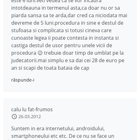
este 6 luni.veti vedea ca se vor incadra
intotdeauna in termenul asta,ca doar nu or sa
piarda sansa sa te arda,dar cred ca niciodata mai
devreme de 5 luni.procedura in sine e destul de
stufoasa si complicata si totusi cineva care
cunoaste legea ii poate contesta in instanta si
castiga destul de usor pentru unele vicii de
procedura 😉 trebuie doar timp de umblat pe la
judecatorii.mai simplu e sa dai cei 28 de euro pe
an si scapi de toata bataia de cap
răspunde-i
calu lu fat-frumos
26.03.2012
Suntem in era internetului, androidului,
smartphoneului etc etc. De ce nu se face un