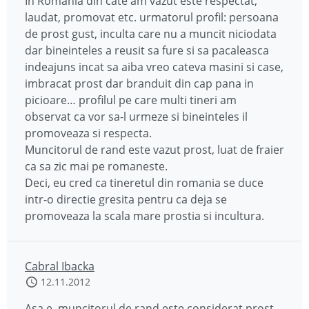
In Romania din cate am vazut este respectat,
laudat, promovat etc. urmatorul profil: persoana
de prost gust, inculta care nu a muncit niciodata
dar bineinteles a reusit sa fure si sa pacaleasca
indeajuns incat sa aiba vreo cateva masini si case,
imbracat prost dar branduit din cap pana in
picioare… profilul pe care multi tineri am
observat ca vor sa-l urmeze si bineinteles il
promoveaza si respecta.
Muncitorul de rand este vazut prost, luat de fraier
ca sa zic mai pe romaneste.
Deci, eu cred ca tineretul din romania se duce
intr-o directie gresita pentru ca deja se
promoveaza la scala mare prostia si incultura.
Cabral Ibacka
12.11.2012
Asa e, muncitorul de rand este considerat prost.