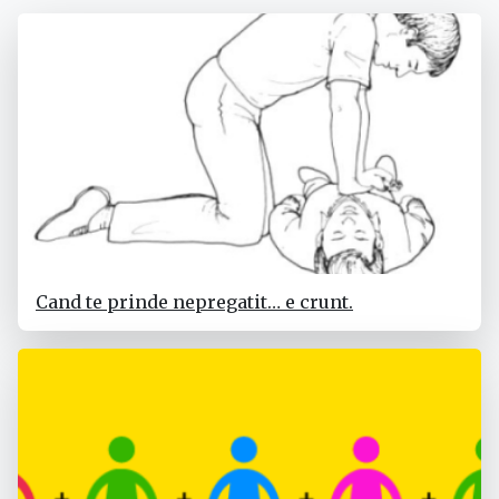
Cand te prinde nepregatit… e crunt.