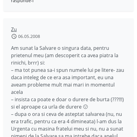
răspunde-i
Zu
06.05.2008
Am sunat la Salvare o singura data, pentru
prietenul meu (am descoperit ca avea piatra la
rinichi, brrr) si:
– ma tot punea sa-i spun numele lui pe litere- zau
daca inteleg de ce era asa important, eu una
aveam probleme mult mai mari in momentul
acela
– insista ca poate e doar o durere de burta (???!!!)
si el aproape ca urla de durere 🙁
– dupa o ora si ceva de asteptat salvarea (nu, nu
era trafic, pentru ca era 4 dimineata) l-am dus la
Urgenta cu masina fratelui meu si nu, nu a sunat
nimeni de la Salvare sa ma intrebe daca apelul