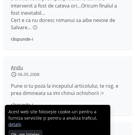
intervenit a fost de cateva ori…Oricum finalul a
fost inevitabil…
Cert e ca nu doresc nimanui sa aibe nevoie de
Salvare… 🙂
răspunde-i
Andu
06.05.2008
Pune si tu poza la inceputul articolului, te rog. e
prea dimineata sa imi chinui ochishorii :>
răspunde-i
Acest web site folosește cookie-uri pentru a
furniza serviciile și pentru a analiza traficul,
detalii
.
Jamilla
Ok, am înțeles