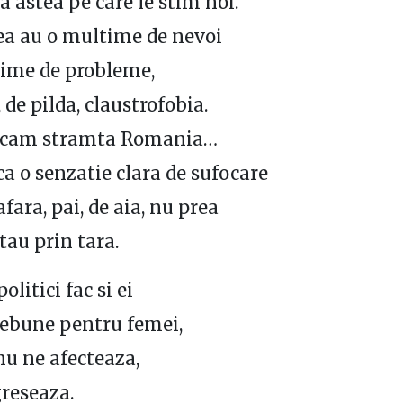
a astea pe care le stim noi.
tea au o multime de nevoi
time de probleme,
 de pilda, claustrofobia.
 e cam stramta Romania…
ca o senzatie clara de sufocare
fara, pai, de aia, nu prea
tau prin tara.
litici fac si ei
nebune pentru femei,
nu ne afecteaza,
reseaza.