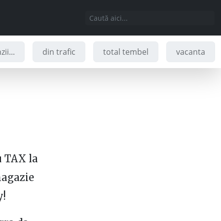
ii...
din trafic
total tembel
vacanta
u TAX la
agazie
y!