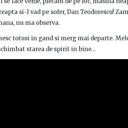
 se face verde, plecam de pe loc, masina nea
eapta si-l vad pe sofer, Dan Teodorescu! Zam
mana, nu ma observa.
esc totusi in gand si merg mai departe. Mel
schimbat starea de spirit in bine…