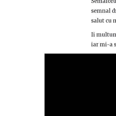
Semaforul
semnal dr
salut cu 
Ii multum
iar mi-a 