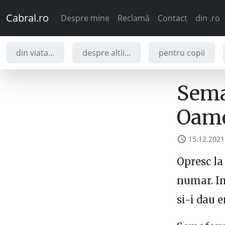
Cabral.ro
Despre mine
Reclamă
Contact
din .ro
din viata...
despre altii...
pentru copii
Sema
Oamen
15.12.2021
Opresc la
numar. I
si-i dau 