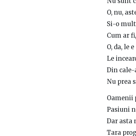
Nu sunt c
O, nu, as
Si-o mul
Cum ar fi,
O, da, le
Le incear
Din cale-a
Nu prea s
Oamenii po
Pasiuni 
Dar asta 
Tara prog