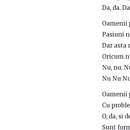
Da, da. D
Oamenii po
Pasiuni 
Dar asta 
Oricum n
Nu, nu. N
Nu Nu N
Oamenii p
Cu proble
O, da, si 
Sunt form