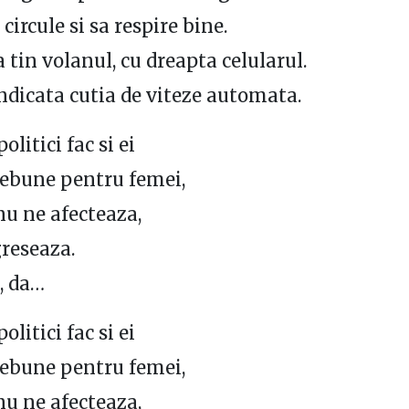
circule si sa respire bine.
 tin volanul, cu dreapta celularul.
indicata cutia de viteze automata.
litici fac si ei
nebune pentru femei,
nu ne afecteaza,
reseaza.
a, da…
litici fac si ei
nebune pentru femei,
nu ne afecteaza,