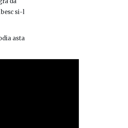
gra da
besc si-l
odia asta