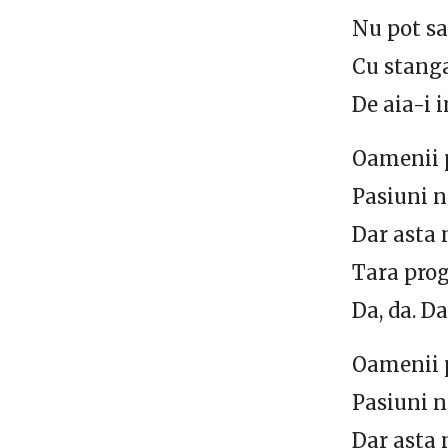
Nu pot sa 
Cu stanga
De aia-i 
Oamenii po
Pasiuni 
Dar asta 
Tara prog
Da, da. D
Oamenii po
Pasiuni 
Dar asta 