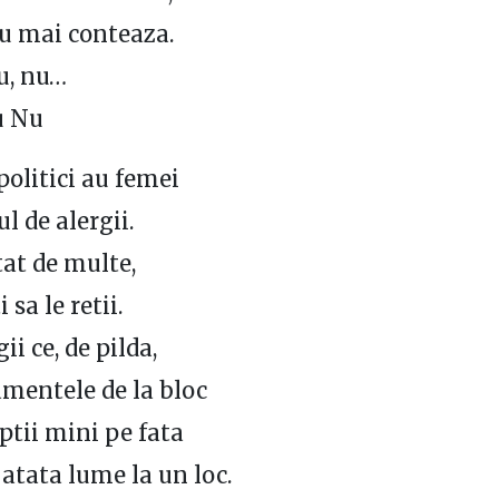
u mai conteaza.
u, nu…
u Nu
olitici au femei
ul de alergii.
atat de multe,
 sa le retii.
ii ce, de pilda,
mentele de la bloc
uptii mini pe fata
atata lume la un loc.