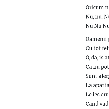
Oricum n
Nu, nu. N
Nu Nu N
Oamenii p
Cu tot fel
O, da, is 
Ca nu poti
Sunt alerg
La aparta
Le ies er
Cand vad 