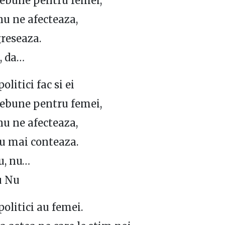
nebune pentru femei,
nu ne afecteaza,
reseaza.
a, da…
litici fac si ei
nebune pentru femei,
nu ne afecteaza,
u mai conteaza.
u, nu…
u Nu
olitici au femei.