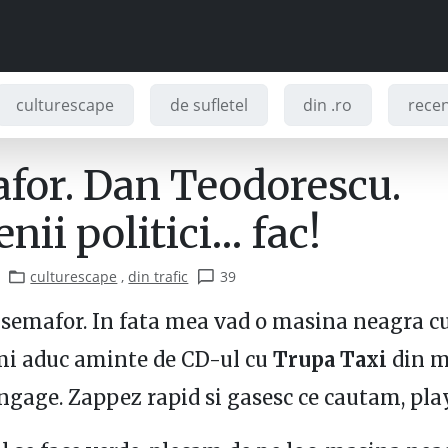
culturescape
de sufletel
din .ro
recenz
for. Dan Teodorescu.
ii politici… fac!
culturescape
,
din trafic
39
 semafor. In fata mea vad o masina neagra c
mi aduc aminte de CD-ul cu
Trupa Taxi
din m
engage. Zappez rapid si gasesc ce cautam, pla