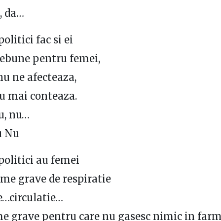
a, da…
litici fac si ei
nebune pentru femei,
nu ne afecteaza,
u mai conteaza.
u, nu…
u Nu
olitici au femei
me grave de respiratie
de…circulatie…
e grave pentru care nu gasesc nimic in farm