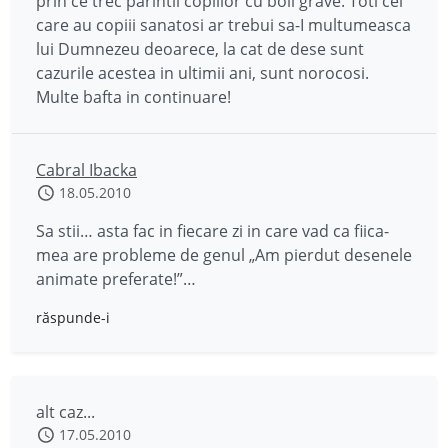
prin ce trec parintii copiilor cu boli grave. Toti cei
care au copiii sanatosi ar trebui sa-I multumeasca
lui Dumnezeu deoarece, la cat de dese sunt
cazurile acestea in ultimii ani, sunt norocosi.
Multe bafta in continuare!
Cabral Ibacka
18.05.2010
Sa stii… asta fac in fiecare zi in care vad ca fiica-
mea are probleme de genul „Am pierdut desenele
animate preferate!”…
răspunde-i
alt caz...
17.05.2010