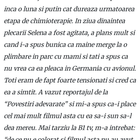
inca o luna si putin cat dureaza urmatoarea
etapa de chimioterapie. In ziua dinaintea
plecarii Selena a fost agitata, a plans mult si
cand i-a spus bunica ca maine merge la o
plimbare in parc cu mami si tati a spus ca
nu vrea ca ea pleaca in Germania cu avionul.
Toti eram de fapt foarte tensionati si cred ca
ea a simtit. A vazut reportajul de la
“Povestiri adevarate” si mi-a spus ca-i place
cel mai mult filmul asta cu ea sa-i sun sa-l
dea mereu. Mai tarziu la B1 tv, m-a intrebat:
“de ce nu e colorat si filmul asta nu au avut