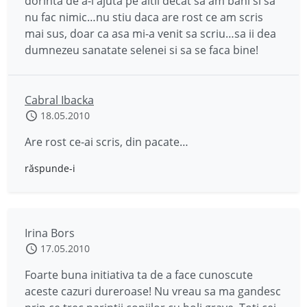
dorinta de a-i ajuta pe altii decat sa am bani si sa
nu fac nimic…nu stiu daca are rost ce am scris
mai sus, doar ca asa mi-a venit sa scriu…sa ii dea
dumnezeu sanatate selenei si sa se faca bine!
Cabral Ibacka
18.05.2010
Are rost ce-ai scris, din pacate…
răspunde-i
Irina Bors
17.05.2010
Foarte buna initiativa ta de a face cunoscute
aceste cazuri dureroase! Nu vreau sa ma gandesc