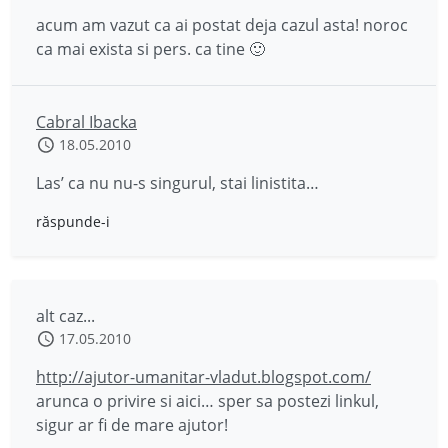
acum am vazut ca ai postat deja cazul asta! noroc
ca mai exista si pers. ca tine 🙂
Cabral Ibacka
18.05.2010
Las’ ca nu nu-s singurul, stai linistita…
răspunde-i
alt caz...
17.05.2010
http://ajutor-umanitar-vladut.blogspot.com/
arunca o privire si aici… sper sa postezi linkul,
sigur ar fi de mare ajutor!