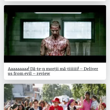
Aaaaaaaaa! Dă-te-n morții mă-tiiiiii! – Deliver
us from evil – review