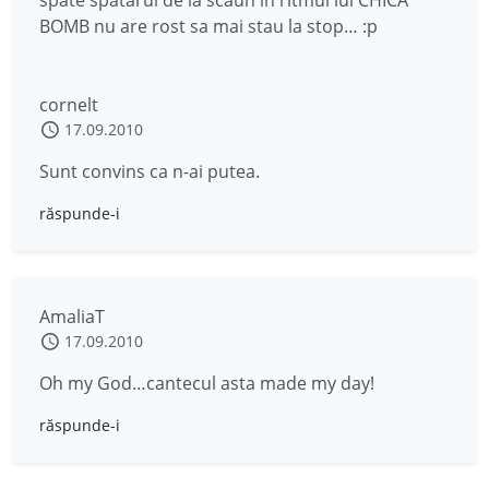
spate spatarul de la scaun in ritmul lui CHICA
BOMB nu are rost sa mai stau la stop… :p
cornelt
17.09.2010
Sunt convins ca n-ai putea.
răspunde-i
AmaliaT
17.09.2010
Oh my God…cantecul asta made my day!
răspunde-i