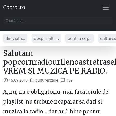
Cabral.ro
din viata...
despre altii...
pentru copii
culture
Salutam
popcornradiourilenoastretrase
VREM SI MUZICA PE RADIO!
15.09.2010
culturescape
109
A, nu, nu e obligatoriu, mai facatorule de
playlist, nu trebuie neaparat sa dati si
muzica la radio… dar ar fi bine pentru