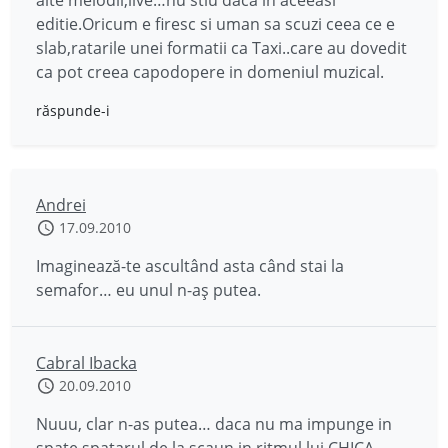
alte melodii,live…nu stiu daca in aceeasi
editie.Oricum e firesc si uman sa scuzi ceea ce e
slab,ratarile unei formatii ca Taxi..care au dovedit
ca pot creea capodopere in domeniul muzical.
răspunde-i
Andrei
17.09.2010
Imaginează-te ascultând asta când stai la
semafor… eu unul n-aș putea.
Cabral Ibacka
20.09.2010
Nuuu, clar n-as putea… daca nu ma impunge in