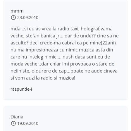
mmm
23.09.2010
mda…si eu as vrea la radio taxi, holograf,vama
veche, stefan banica jr….dar de unde?? cine sa ne
asculte? deci crede-ma cabral ca pe mine(22ani)
nu ma impresioneaza cu nimic muzica asta din
care nu inteleg nimic…..nush daca sunt eu de
moda veche…dar chiar imi provoaca o stare de
neliniste, o durere de cap…poate ne aude cineva
si vom auzi la radio si muzica!
răspunde-i
Diana
19.09.2010