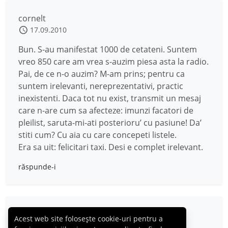
cornelt
17.09.2010
Bun. S-au manifestat 1000 de cetateni. Suntem
vreo 850 care am vrea s-auzim piesa asta la radio.
Pai, de ce n-o auzim? M-am prins; pentru ca
suntem irelevanti, nereprezentativi, practic
inexistenti. Daca tot nu exist, transmit un mesaj
care n-are cum sa afecteze: imunzi facatori de
pleilist, saruta-mi-ati posterioru’ cu pasiune! Da’
stiti cum? Cu aia cu care concepeti listele.
Era sa uit: felicitari taxi. Desi e complet irelevant.
răspunde-i
krossfire
Acest web site folosește cookie-uri pentru a
17.09.2010