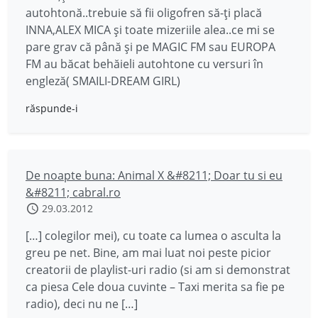
autohtonă..trebuie să fii oligofren să-ți placă
INNA,ALEX MICA și toate mizeriile alea..ce mi se
pare grav că până și pe MAGIC FM sau EUROPA
FM au băcat behăieli autohtone cu versuri în
engleză( SMAILI-DREAM GIRL)
răspunde-i
De noapte buna: Animal X &#8211; Doar tu si eu
&#8211; cabral.ro
29.03.2012
[…] colegilor mei), cu toate ca lumea o asculta la
greu pe net. Bine, am mai luat noi peste picior
creatorii de playlist-uri radio (si am si demonstrat
ca piesa Cele doua cuvinte – Taxi merita sa fie pe
radio), deci nu ne […]