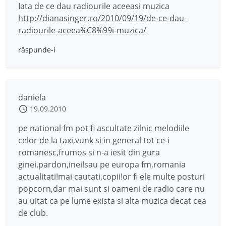
Iata de ce dau radiourile aceeasi muzica
http://dianasinger.ro/2010/09/19/de-ce-dau-
radiourile-aceea%C8%99i-muzica/
răspunde-i
daniela
19.09.2010
pe national fm pot fi ascultate zilnic melodiile
celor de la taxi,vunk si in general tot ce-i
romanesc,frumos si n-a iesit din gura
ginei.pardon,inei!sau pe europa fm,romania
actualitati!mai cautati,copii!or fi ele multe posturi
popcorn,dar mai sunt si oameni de radio care nu
au uitat ca pe lume exista si alta muzica decat cea
de club.