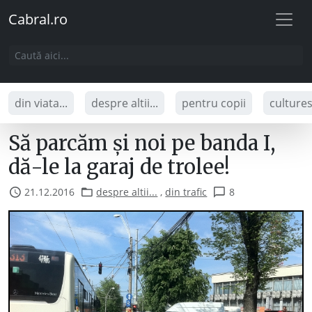
Cabral.ro
din viata...
despre altii...
pentru copii
culture
Să parcăm și noi pe banda I,
dă-le la garaj de trolee!
21.12.2016
despre altii...
,
din trafic
8