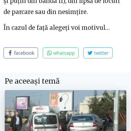
și puțin din banda II), din lipsă de locuri
de parcare sau din nesimțire.
În cazul de față alegeți voi motivul…
facebook
whatsapp
twitter
Pe aceeași temă