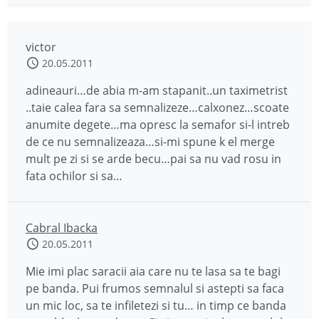
victor
20.05.2011
adineauri…de abia m-am stapanit..un taximetrist
..taie calea fara sa semnalizeze…calxonez…scoate
anumite degete…ma opresc la semafor si-l intreb
de ce nu semnalizeaza…si-mi spune k el merge
mult pe zi si se arde becu…pai sa nu vad rosu in
fata ochilor si sa…
Cabral Ibacka
20.05.2011
Mie imi plac saracii aia care nu te lasa sa te bagi
pe banda. Pui frumos semnalul si astepti sa faca
un mic loc, sa te infiletezi si tu… in timp ce banda