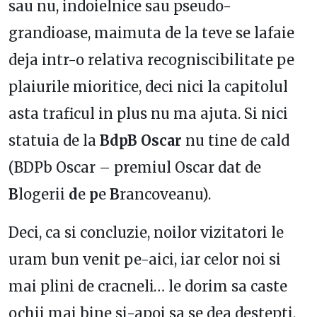
sau nu, indoielnice sau pseudo-
grandioase, maimuta de la teve se lafaie
deja intr-o relativa recogniscibilitate pe
plaiurile mioritice, deci nici la capitolul
asta traficul in plus nu ma ajuta. Si nici
statuia de la
BdpB Oscar
nu tine de cald
(BDPb Oscar – premiul Oscar dat de
B
logerii
d
e
p
e
B
rancoveanu).
Deci, ca si concluzie, noilor vizitatori le
uram bun venit pe-aici, iar celor noi si
mai plini de cracneli… le dorim sa caste
ochii mai bine si-apoi sa se dea destepti.