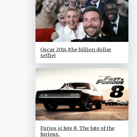
Oscar 2014 (the billion dollar
selfie)
Furios și Iute 8. The fate of the
furious.