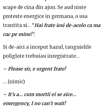
scape de cina din ajun. Se aud niste
proteste energice in germana, o usa
trantita si… “
Hai frate iesi de-acolo ca ma
cac pe mine!
“.
Si de-aici a inceput hazul, tanguielile
poliglote trebuiau inregistrate…
– Please sir, e urgent frate!
… (nimic)
– It’s a… cum mortii ei se zice…
emergency, I no can’t wait!