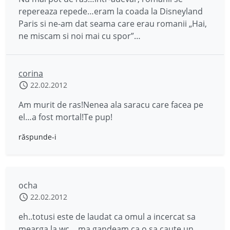
repereaza repede…eram la coada la Disneyland
Paris si ne-am dat seama care erau romanii „Hai,
ne miscam si noi mai cu spor”…
corina
22.02.2012
Am murit de ras!Nenea ala saracu care facea pe
el…a fost mortal!Te pup!
răspunde-i
ocha
22.02.2012
eh..totusi este de laudat ca omul a incercat sa
mearga la wc… ma gandeam ca o sa caute un