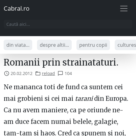
Cabral.ro
din viata...
despre altii...
pentru copii
culture
Romanii prin strainataturi.
20.02.2012
reload
104
Ne mananca toti de fund ca suntem cei
mai grobieni si cei mai
tarani
din Europa.
Ca nu avem maniere, ca pe oriunde ne-
am duce facem numai belele, galagie,
tam-tam si haos. Cred ca spunem si noi,