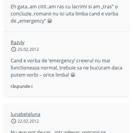
Eh gata..am citit..am ras cu lacrimi si am „tras” o
concluzie..romanii nu isi uita limba cand e vorba
de „emergency” 😀
RazvIy
25.02.2012
Cand e vorba de ‘emergency’ creierul nu mai
functioneaza normal, trebuie sa ne bucuram daca
putem vorbi – orice limba! 😀
răspunde-i
lunabeteluna
22.02.2012
Nu mai pot de ras…intr-adevar, romanii se