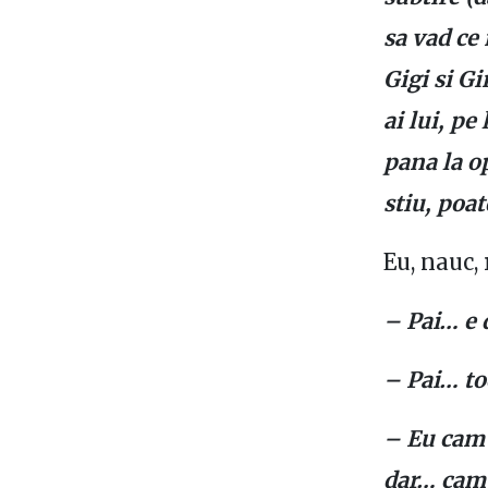
sa vad ce 
Gigi si G
ai lui, pe
pana la op
stiu, poa
Eu, nauc, 
– Pai… e 
– Pai… to
– Eu cam 
dar… cam 