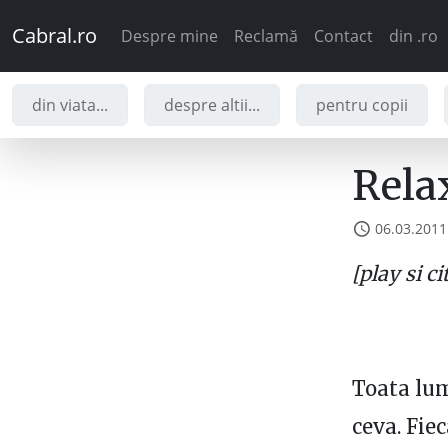
Cabral.ro
Despre mine
Reclamă
Contact
din .ro
din viata...
despre altii...
pentru copii
Rela
06.03.2011
[play si ci
Toata lum
ceva. Fie