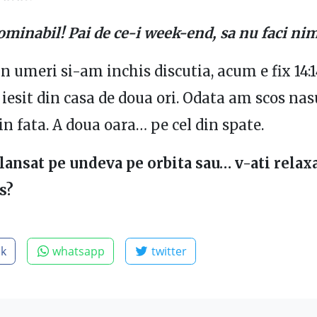
ominabil! Pai de ce-i week-end, sa nu faci nim
n umeri si-am inchis discutia, acum e fix 14:1
esit din casa de doua ori. Odata am scos nas
n fata. A doua oara… pe cel din spate.
 lansat pe undeva pe orbita sau… v-ati relaxa
s?
ok
whatsapp
twitter