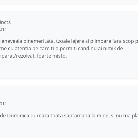
incts
2011
leneveala binemeritata. tzoale lejere si plimbare fara scop pr
lume cu atentia pe care ti-o permiti cand nu ai nimik de
parat/rezolvat. foarte misto.
i
2011
 de Duminica dureaza toata saptamana la mine, si nu ma pla
i