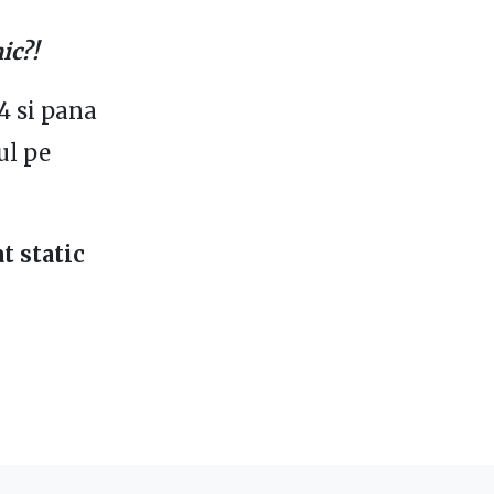
ic?!
4 si pana
ul pe
t static