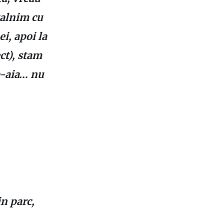
ntalnim cu
i, apoi la
ect), stam
up-aia… nu
n parc,