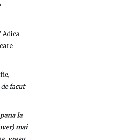
e
? Adica
ecare
fie,
 de facut
 pana la
over) mai
ea, vreau