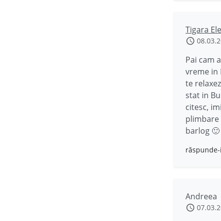
Tigara El
08.03.
Pai cam a
vreme in 
te relaxez
stat in B
citesc, i
plimbare 
barlog 🙂
răspunde-
Andreea
07.03.