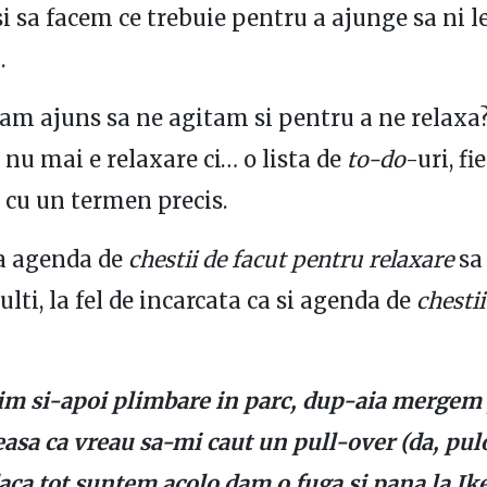
si sa facem ce trebuie pentru a ajunge sa ni l
.
 am ajuns sa ne agitam si pentru a ne relaxa
 nu mai e relaxare ci… o lista de
to-do
-uri, fi
e cu un termen precis.
ca agenda de
chestii de facut pentru relaxare
sa 
lti, la fel de incarcata ca si agenda de
chestii
im si-apoi plimbare in parc, dup-aia mergem
asa ca vreau sa-mi caut un pull-over (da, pul
daca tot suntem acolo dam o fuga si pana la Ik