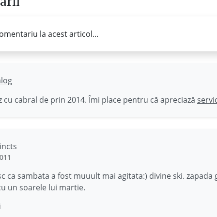
rii
omentariu la acest articol...
ălog
 cu cabral de prin 2014. Îmi place pentru că apreciază
servi
incts
2011
 ca sambata a fost muuult mai agitata:) divine ski. zapada
cu un soarele lui martie.
i