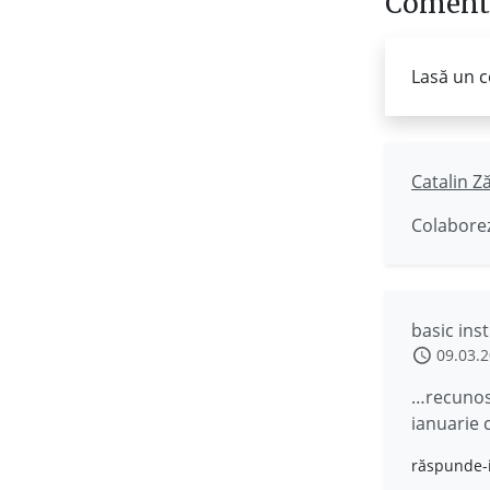
Comenta
Lasă un c
Catalin Z
Colaborez
basic inst
09.03.
…recunosc
ianuarie 
răspunde-