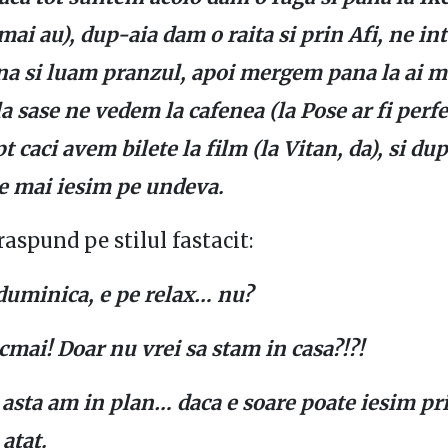
mai au), dup-aia dam o raita si prin Afi, ne i
ina si luam pranzul, apoi mergem pana la ai me
 la sase ne vedem la cafenea (la Pose ar fi perf
t caci avem bilete la film (la Vitan, da), si d
te mai iesim pe undeva.
raspund pe stilul fastacit:
duminica, e pe relax… nu?
cmai! Doar nu vrei sa stam in casa?!?!
asta am in plan… daca e soare poate iesim pri
atat.