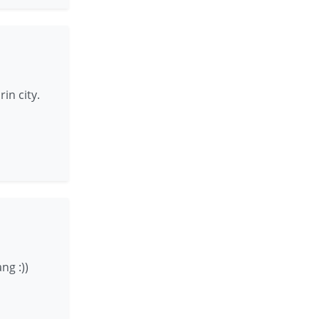
in city.
ng :))