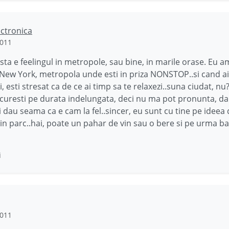
ectronica
2011
sta e feelingul in metropole, sau bine, in marile orase. Eu am
New York, metropola unde esti in priza NONSTOP..si cand ai
i, esti stresat ca de ce ai timp sa te relaxezi..suna ciudat, n
ucuresti pe durata indelungata, deci nu ma pot pronunta, da
mi dau seama ca e cam la fel..sincer, eu sunt cu tine pe ideea
in parc..hai, poate un pahar de vin sau o bere si pe urma ba
i
2011