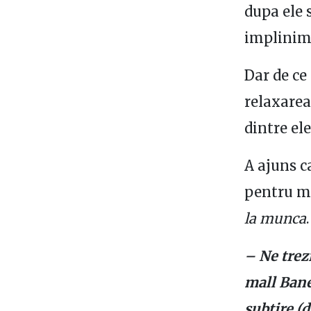
dupa ele 
implinim
Dar de ce
relaxarea
dintre el
A ajuns 
pentru mu
la munca
.
– Ne trez
mall Bane
subtire (