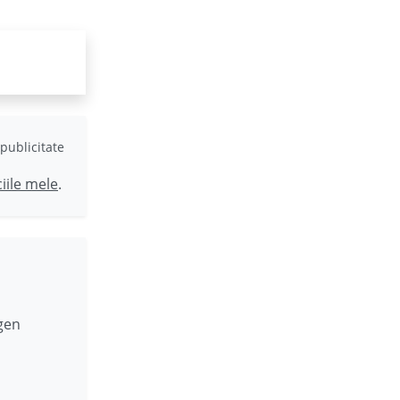
publicitate
ciile mele
.
 gen