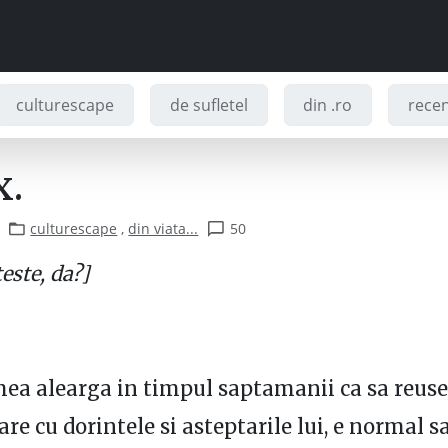
culturescape
de sufletel
din .ro
recenz
x.
culturescape
,
din viata...
50
teste, da?]
ea alearga in timpul saptamanii ca sa reus
care cu dorintele si asteptarile lui, e normal 