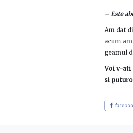
– Este ab
Am dat di
acum am i
geamul di
Voi v-ati
si puturo
facebo