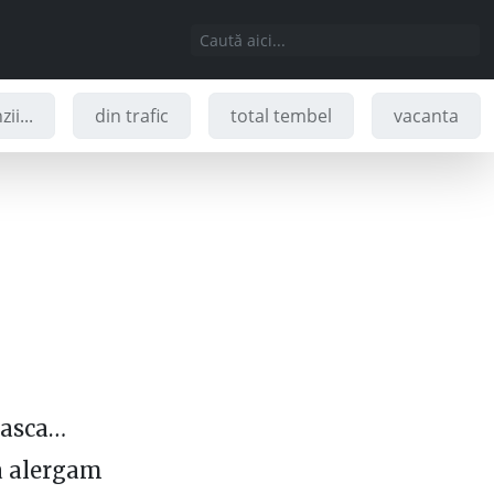
ii...
din trafic
total tembel
vacanta
easca…
sa alergam