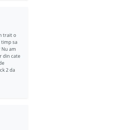
 trait o
 timp sa
u? Nu am
r din cate
 de
ck 2 da