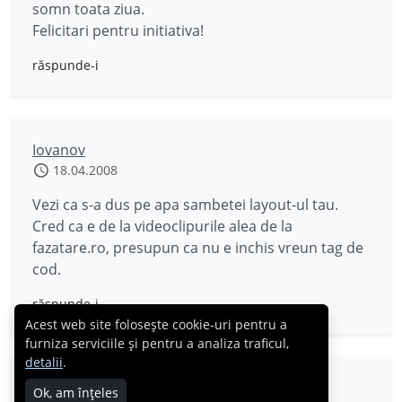
somn toata ziua.
Felicitari pentru initiativa!
răspunde-i
Iovanov
18.04.2008
Vezi ca s-a dus pe apa sambetei layout-ul tau.
Cred ca e de la videoclipurile alea de la
fazatare.ro, presupun ca nu e inchis vreun tag de
cod.
răspunde-i
Acest web site folosește cookie-uri pentru a
furniza serviciile și pentru a analiza traficul,
detalii
.
Andrei
Ok, am înțeles