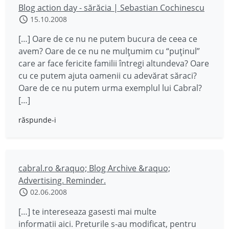
Blog action day - sărăcia | Sebastian Cochinescu
15.10.2008
[…] Oare de ce nu ne putem bucura de ceea ce
avem? Oare de ce nu ne mulțumim cu “puținul”
care ar face fericite familii întregi altundeva? Oare
cu ce putem ajuta oamenii cu adevărat săraci?
Oare de ce nu putem urma exemplul lui Cabral?
[…]
răspunde-i
cabral.ro &raquo; Blog Archive &raquo;
Advertising. Reminder.
02.06.2008
[…] te intereseaza gasesti mai multe
informatii aici. Preturile s-au modificat, pentru