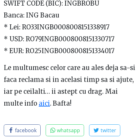
SWIFT CODE (BIC): INGBROBU
Banca: ING Bacau
* Lei: RO33INGB0008008151338917
* USD: RO79INGB0008008151330717
* EUR: RO25INGB0008008151334017
Le multumesc celor care au ales deja sa-si
faca reclama si in acelasi timp sa si ajute,
iar pe ceilalti… ii astept cu drag. Mai
multe info
aici
. Bafta!
facebook
whatsapp
twitter