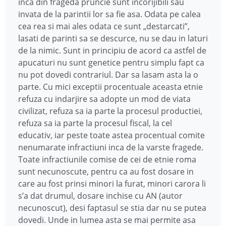
inca din frageda pruncie sunt incorijibili sau
invata de la parintii lor sa fie asa. Odata pe calea
cea rea si mai ales odata ce sunt „destarcati”,
lasati de parinti sa se descurce, nu se dau in laturi
de la nimic. Sunt in principiu de acord ca astfel de
apucaturi nu sunt genetice pentru simplu fapt ca
nu pot dovedi contrariul. Dar sa lasam asta la o
parte. Cu mici exceptii procentuale aceasta etnie
refuza cu indarjire sa adopte un mod de viata
civilizat, refuza sa ia parte la procesul productiei,
refuza sa ia parte la procesul fiscal, la cel
educativ, iar peste toate astea procentual comite
nenumarate infractiuni inca de la varste fragede.
Toate infractiunile comise de cei de etnie roma
sunt necunoscute, pentru ca au fost dosare in
care au fost prinsi minori la furat, minori carora li
s’a dat drumul, dosare inchise cu AN (autor
necunoscut), desi faptasul se stia dar nu se putea
dovedi. Unde in lumea asta se mai permite asa