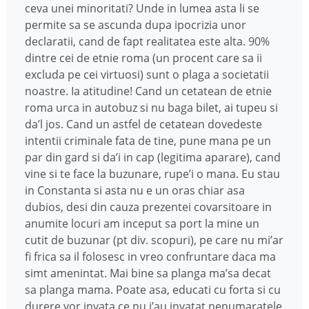
ceva unei minoritati? Unde in lumea asta li se
permite sa se ascunda dupa ipocrizia unor
declaratii, cand de fapt realitatea este alta. 90%
dintre cei de etnie roma (un procent care sa ii
excluda pe cei virtuosi) sunt o plaga a societatii
noastre. Ia atitudine! Cand un cetatean de etnie
roma urca in autobuz si nu baga bilet, ai tupeu si
da’l jos. Cand un astfel de cetatean dovedeste
intentii criminale fata de tine, pune mana pe un
par din gard si da’i in cap (legitima aparare), cand
vine si te face la buzunare, rupe’i o mana. Eu stau
in Constanta si asta nu e un oras chiar asa
dubios, desi din cauza prezentei covarsitoare in
anumite locuri am inceput sa port la mine un
cutit de buzunar (pt div. scopuri), pe care nu mi’ar
fi frica sa il folosesc in vreo confruntare daca ma
simt amenintat. Mai bine sa planga ma’sa decat
sa planga mama. Poate asa, educati cu forta si cu
durere vor invata ce nu i’au invatat nenumaratele