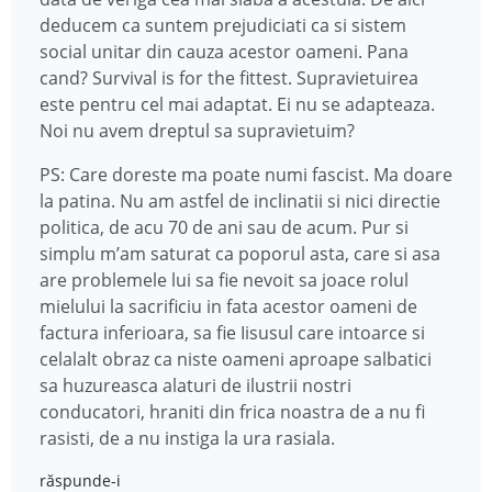
deducem ca suntem prejudiciati ca si sistem
social unitar din cauza acestor oameni. Pana
cand? Survival is for the fittest. Supravietuirea
este pentru cel mai adaptat. Ei nu se adapteaza.
Noi nu avem dreptul sa supravietuim?
PS: Care doreste ma poate numi fascist. Ma doare
la patina. Nu am astfel de inclinatii si nici directie
politica, de acu 70 de ani sau de acum. Pur si
simplu m’am saturat ca poporul asta, care si asa
are problemele lui sa fie nevoit sa joace rolul
mielului la sacrificiu in fata acestor oameni de
factura inferioara, sa fie Iisusul care intoarce si
celalalt obraz ca niste oameni aproape salbatici
sa huzureasca alaturi de ilustrii nostri
conducatori, hraniti din frica noastra de a nu fi
rasisti, de a nu instiga la ura rasiala.
răspunde-i