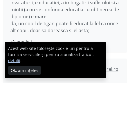
invataturii, e educatiei, a imbogatirii sufletului si a
mintii (a nu se confunda educatia cu obtinerea de
diplome) e mare.
da, un copil de tigan poate fi educat.la fel ca orice
alt copil. doar sa doreasca si el asta;
răspunde-i
Acest web site folosește cookie-uri pentru a
furniza serviciile și pentru a analiza traficul,
detalii
.
Romani versus rromi. Si invers. &#8211; cabral.ro
Ok, am înțeles
26.03.2012
[…] de mai jos este un comentariu la postul
acesta. Vine cu o intrebare interesanta, care ar
cere – parca – un […]
răspunde-i