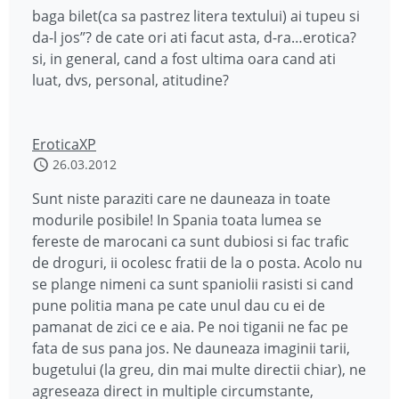
baga bilet(ca sa pastrez litera textului) ai tupeu si
da-l jos”? de cate ori ati facut asta, d-ra…erotica?
si, in general, cand a fost ultima oara cand ati
luat, dvs, personal, atitudine?
EroticaXP
26.03.2012
Sunt niste paraziti care ne dauneaza in toate
modurile posibile! In Spania toata lumea se
fereste de marocani ca sunt dubiosi si fac trafic
de droguri, ii ocolesc fratii de la o posta. Acolo nu
se plange nimeni ca sunt spaniolii rasisti si cand
pune politia mana pe cate unul dau cu ei de
pamanat de zici ce e aia. Pe noi tiganii ne fac pe
fata de sus pana jos. Ne dauneaza imaginii tarii,
bugetului (la greu, din mai multe directii chiar), ne
agreseaza direct in multiple circumstante,