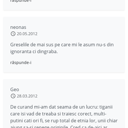
răspunde-i
neonas
20.05.2012
Greselile de mai sus pe care mi le asum nu-s din
ignoranta ci dingraba.
răspunde-i
Geo
28.03.2012
De curand mi-am dat seama de un lucru: tiganii
care isi vad de treaba si traiesc corect, multi-
putini cati ori fi, se rup total de etnia lor, unii chiar
ajung sa-si renege originile. Cred ca de-aici ar