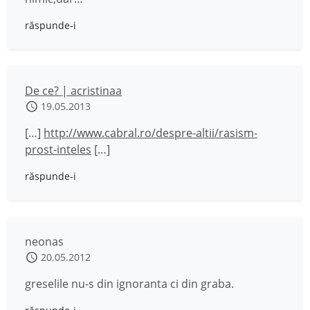
răspunde-i
De ce? | acristinaa
19.05.2013
[…]
http://www.cabral.ro/despre-altii/rasism-
prost-inteles
[…]
răspunde-i
neonas
20.05.2012
greselile nu-s din ignoranta ci din graba.