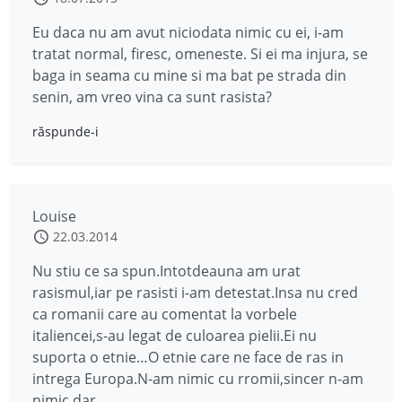
Eu daca nu am avut niciodata nimic cu ei, i-am
tratat normal, firesc, omeneste. Si ei ma injura, se
baga in seama cu mine si ma bat pe strada din
senin, am vreo vina ca sunt rasista?
răspunde-i
Louise
22.03.2014
Nu stiu ce sa spun.Intotdeauna am urat
rasismul,iar pe rasisti i-am detestat.Insa nu cred
ca romanii care au comentat la vorbele
italiencei,s-au legat de culoarea pielii.Ei nu
suporta o etnie…O etnie care ne face de ras in
intrega Europa.N-am nimic cu rromii,sincer n-am
nimic,dar…