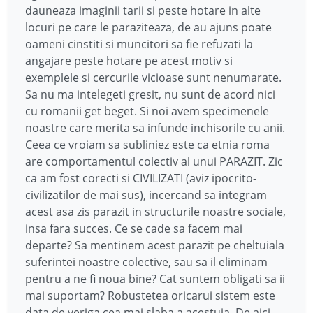
dauneaza imaginii tarii si peste hotare in alte
locuri pe care le paraziteaza, de au ajuns poate
oameni cinstiti si muncitori sa fie refuzati la
angajare peste hotare pe acest motiv si
exemplele si cercurile vicioase sunt nenumarate.
Sa nu ma intelegeti gresit, nu sunt de acord nici
cu romanii get beget. Si noi avem specimenele
noastre care merita sa infunde inchisorile cu anii.
Ceea ce vroiam sa subliniez este ca etnia roma
are comportamentul colectiv al unui PARAZIT. Zic
ca am fost corecti si CIVILIZATI (aviz ipocrito-
civilizatilor de mai sus), incercand sa integram
acest asa zis parazit in structurile noastre sociale,
insa fara succes. Ce se cade sa facem mai
departe? Sa mentinem acest parazit pe cheltuiala
suferintei noastre colective, sau sa il eliminam
pentru a ne fi noua bine? Cat suntem obligati sa ii
mai suportam? Robustetea oricarui sistem este
data de veriga cea mai slaba a acestuia. De aici