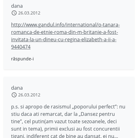
dana
26.03.2012
http://www.gandul.info/international/o-tanara-
romanca-de-etnie-roma-din-m-britanie-a-fost-
invitata-la-un-dineu-cu-regina-elizabeth-a-ii-a-
9440474
răspunde-i
dana
26.03.2012
p.s. si apropo de rasismul „poporului perfect”: nu
stiu daca ati remarcat, dar la „Dansez pentru
tine”, cel putin(am vazut toate sezoanele, deci
sunt in tema), primii exclusi au fost concurentii
tigani, indiferent cat de bine au dansat. ei nu…