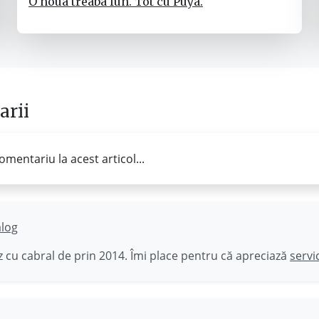
O noua treaba fun. Tot cu Puya.
rii
omentariu la acest articol...
ălog
 cu cabral de prin 2014. Îmi place pentru că apreciază
servi