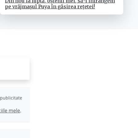
Din nou la luptă, oștenii mei, să-l înfrângem
pe vrăjmașul Puya în găsirea rețetei!
publicitate
ciile mele
.