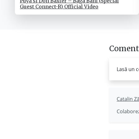
Puya si Don Baxter – Baga Bani (Special
Guest Connect-R) Official Video
Comenta
Lasă un c
Catalin Z
Colaborez