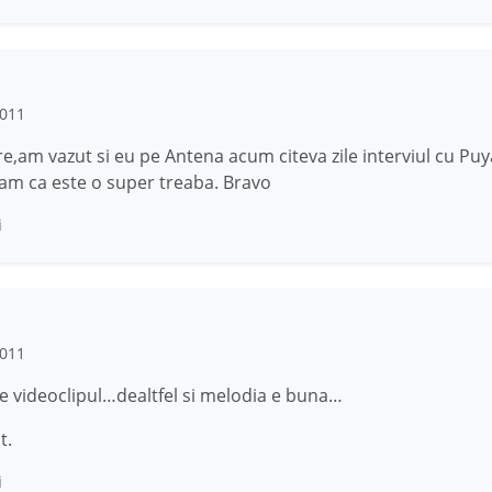
2011
re,am vazut si eu pe Antena acum citeva zile interviul cu Puya
m ca este o super treaba. Bravo
i
2011
e videoclipul…dealtfel si melodia e buna…
t.
i