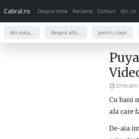
Cabral.ro
Despre mine
Reclamă
Contact
din .ro
din viata...
despre altii...
pentru copii
Puya
Vide
27.03.2011
Cu bani m
ala care 
De-aia im