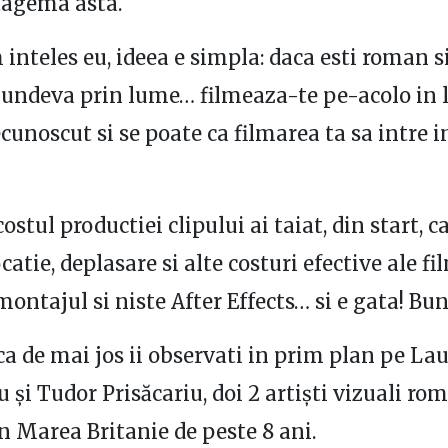
tagema asta.
 inteles eu, ideea e simpla: daca esti roman si
 undeva prin lume… filmeaza-te pe-acolo in 
cunoscut si se poate ca filmarea ta sa intre i
costul productiei clipului ai taiat, din start, 
catie, deplasare si alte costuri efective ale fil
ntajul si niste After Effects… si e gata! Bun
ca de mai jos ii observati in prim plan pe La
 și Tudor Prisăcariu, doi 2 artiști vizuali ro
în Marea Britanie de peste 8 ani.