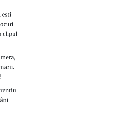
 esti
locuri
n clipul
camera,
marii.
!
urențiu
mâni