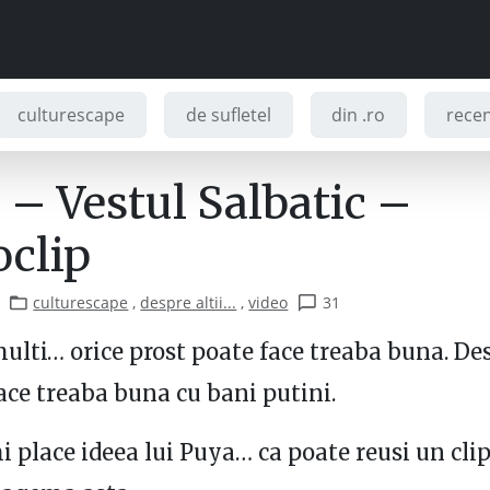
culturescape
de sufletel
din .ro
recenz
 – Vestul Salbatic –
oclip
culturescape
,
despre altii...
,
video
31
ulti… orice prost poate face treaba buna. De
face treaba buna cu bani putini.
i place ideea lui Puya… ca poate reusi un cli