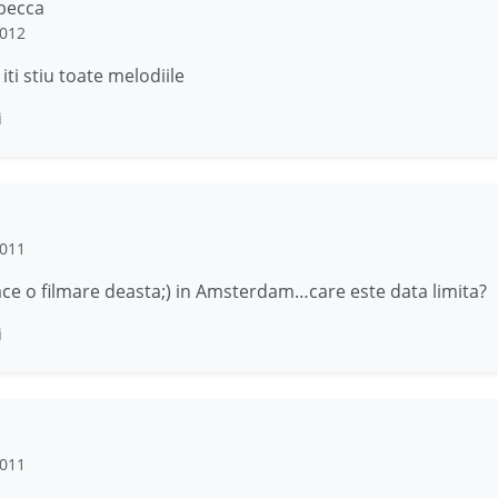
becca
2012
 iti stiu toate melodiile
i
2011
face o filmare deasta;) in Amsterdam…care este data limita?
i
2011