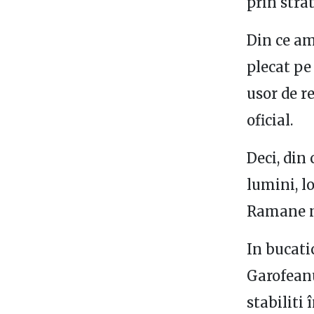
prin stra
Din ce am
plecat pe
usor de re
oficial.
Deci, din 
lumini, lo
Ramane mo
In bucati
Garofeanu
stabiliti 