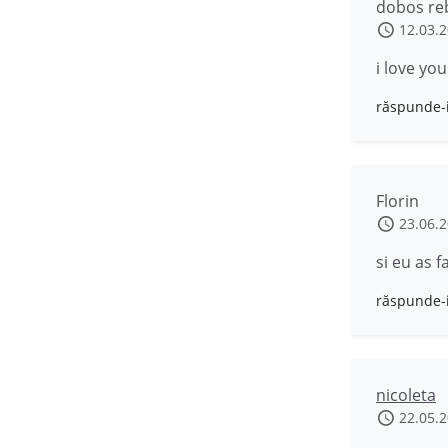
dobos re
12.03.
i love you
răspunde-
Florin
23.06.
si eu as 
răspunde-
nicoleta
22.05.