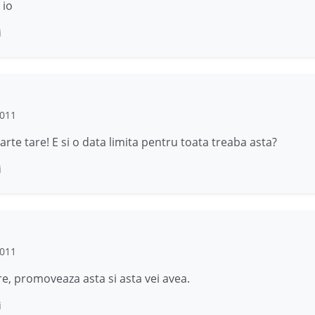
 io
i
2011
arte tare! E si o data limita pentru toata treaba asta?
i
2011
re, promoveaza asta si asta vei avea.
i