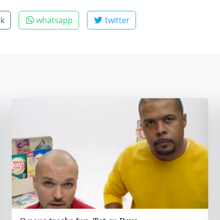
ok
whatsapp
twitter