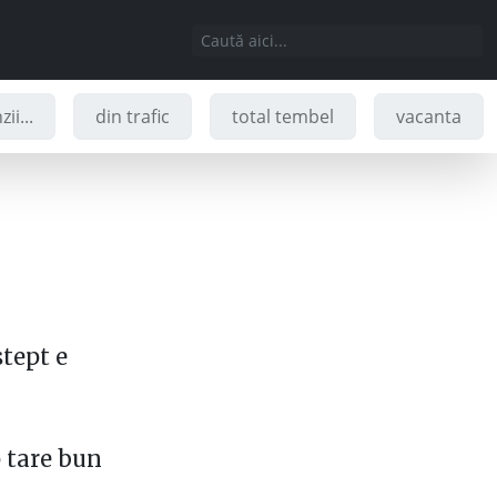
ii...
din trafic
total tembel
vacanta
stept e
p tare bun