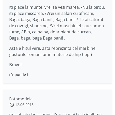
Iti place la munte, vrei sa vezi marea, /Nu la birou,
iti place miscarea, /Vrei un safari cu africani,
Baga, baga, Baga bani! , Baga bani! / Te-ai saturat
de covrigi, shaorme, /Vrei muschiulet sau somon
fume, / Bio, ce naiba, doar piept de curcan,
Baga, baga, baga Baga bani! ,
Asta e hitul verii, asta reprezinta cel mai bine
gusturile romanilor in materie de hip hop:)
Bravo!
răspunde-i
Fotomodela
12.06.2013
ma intreb daca connect’r o sa mai fie la inaltime