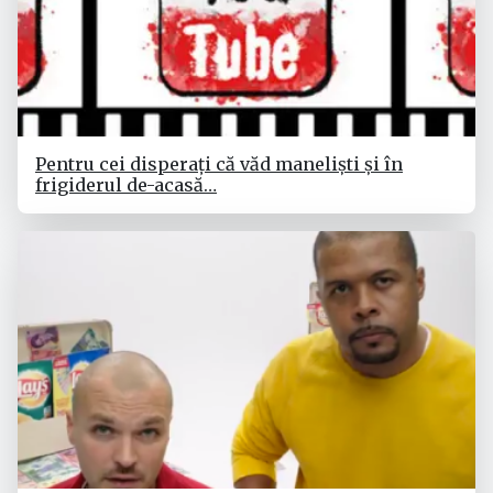
Pentru cei disperați că văd maneliști și în
frigiderul de-acasă…