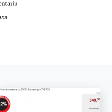
entariu.
una