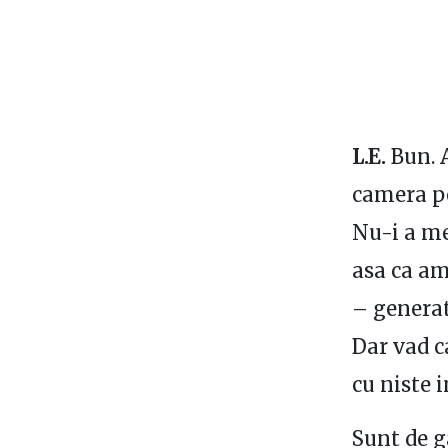
L.E.
Bun. 
camera pe
Nu-i a me
asa ca am
– generati
Dar vad c
cu niste i
Sunt de g