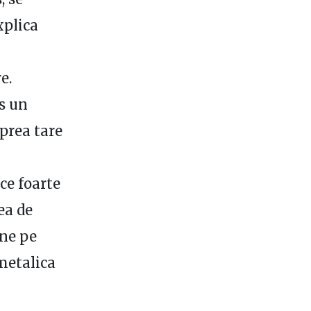
xplica
e.
us un
 prea tare
ce foarte
ea de
une pe
metalica