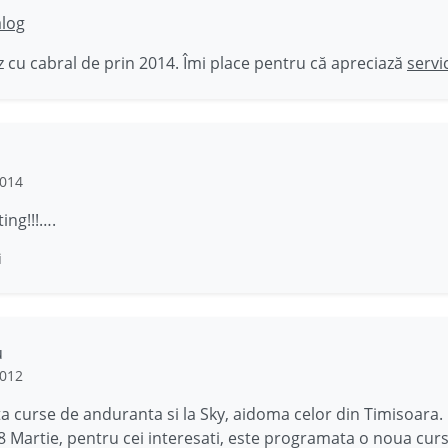
ălog
 cu cabral de prin 2014. Îmi place pentru că apreciază
servi
2014
ting!!!….
i
u
2012
ta curse de anduranta si la Sky, aidoma celor din Timisoara.
 Martie, pentru cei interesati, este programata o noua cur