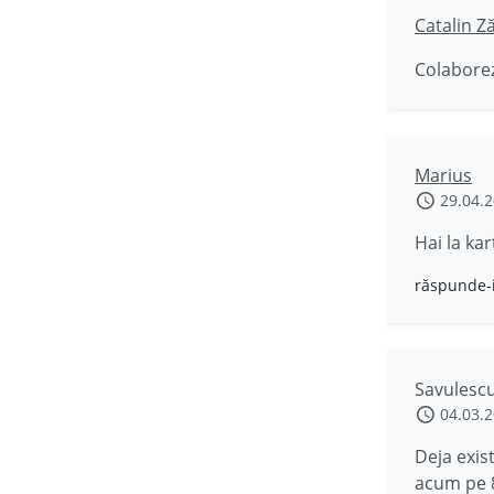
Catalin Z
Colaborez
Marius
29.04.
Hai la kar
răspunde-
Savulesc
04.03.
Deja exis
acum pe 8