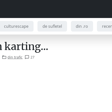
culturescape
de sufletel
din .ro
recenz
n karting…
din trafic
27