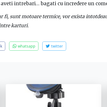
aveti intrebari… bagati cu incredere un com
r fi, sunt motoare termice, vor exista intotdea
intre karturi.
ok
whatsapp
twitter