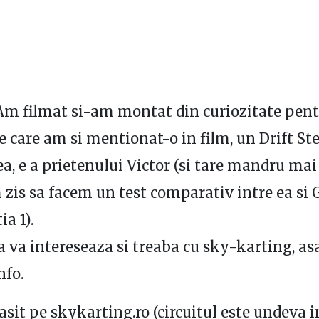
Am filmat si-am montat din curiozitate pen
 care am si mentionat-o in film, un Drift St
a, e a prietenului Victor (si tare mandru mai 
 zis sa facem un test comparativ intre ea si
a 1).
a va intereseaza si treaba cu sky-karting, as
nfo.
asit pe skykarting.ro (circuitul este undeva 