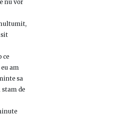
re nu vor
multumit,
sit
p ce
… eu am
minte sa
i stam de
minute