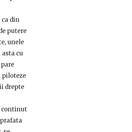
 ca din
 de putere
te, unele
 asta cu
 pare
 piloteze
ii drepte
 continut
uprafata
, se