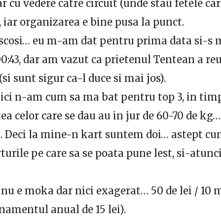
r cu vedere catre circuit (unde stau fetele ca
, iar organizarea e bine pusa la punct.
scosi… eu m-am dat pentru prima data si-s 
0:43, dar am vazut ca prietenul Tentean a reu
(si sunt sigur ca-l duce si mai jos).
nici n-am cum sa ma bat pentru top 3, in tim
ea celor care se dau au in jur de 60-70 de kg
g. Deci la mine-n kart suntem doi… astept cu
turile pe care sa se poata pune lest, si-atunc
 nu e moka dar nici exagerat… 50 de lei / 10 
namentul anual de 15 lei).