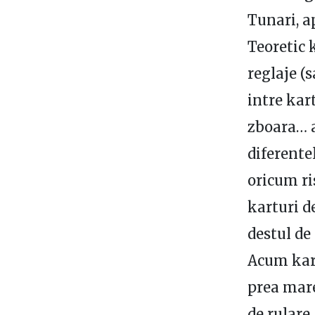
Tunari, a
Teoretic 
reglaje (
intre kart
zboara… a
diferente
oricum ri
karturi de
destul de 
Acum kart
prea mare
de rulare