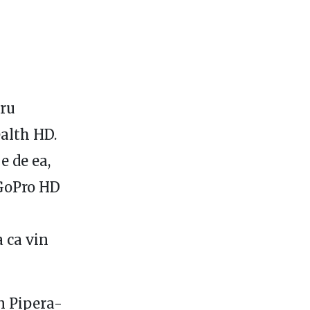
tru
ealth HD.
e de ea,
 GoPro HD
a ca vin
in Pipera-