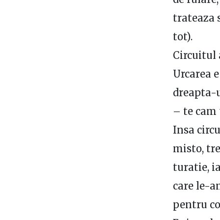
trateaza s
tot).
Circuitul 
Urcarea e
dreapta-u
– te cam t
Insa circ
misto, tr
turatie, 
care le-a
pentru coa