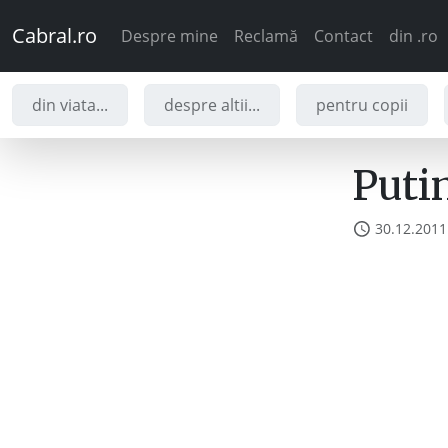
Cabral.ro
Despre mine
Reclamă
Contact
din .ro
din viata...
despre altii...
pentru copii
Puti
30.12.2011