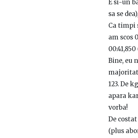
E si-un ba
sa se dea)
Ca timpi 
am scos 0
00:41,850 
Bine, eu 
majoritat
123. De k
apara kar
vorba!
De costat
(plus abo