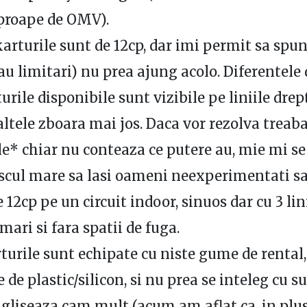
proape de OMV).
karturile sunt de 12cp, dar imi permit sa spun
sau limitari) nu prea ajung acolo. Diferentele
urile disponibile sunt vizibile pe liniile drep
ltele zboara mai jos. Daca vor rezolva treaba
le* chiar nu conteaza ce putere au, mie mi se
scul mare sa lasi oameni neexperimentati sa
 12cp pe un circuit indoor, sinuos dar cu 3 lin
mari si fara spatii de fuga.
urile sunt echipate cu niste gume de rental,
 de plastic/silicon, si nu prea se inteleg cu s
, gliseaza cam mult (acum am aflat ca, in plus