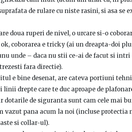
uprafata de rulare cu niste rasini, si asa se e
are doua ruperi de nivel, o urcare si-o coborar
 ok, coborarea e tricky (ai un dreapta-doi pl
nu unde – daca nu stii ce-ai de facut si intri
rezesti fara directie).
uitul e bine desenat, are cateva portiuni tehni
ei linii drepte care te duc aproape de plafonar
iar dotarile de siguranta sunt cam cele mai b
m vazut pana acum la noi (incluse protectia 
ste si collar-ul).