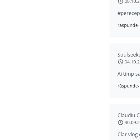
08.10.
#perecep
răspunde-
Soulseek
04.10.
Ai timp s
răspunde-
Claudiu C
30.09.
Clar vlog