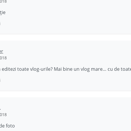
2018
ție
i
er
2018
a editezi toate vlog-urile? Mai bine un vlog mare… cu de toa
i
.
2018
 de foto