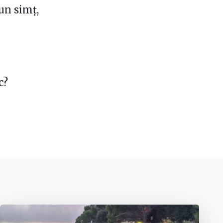
bun simț,
c?