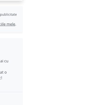
publicitate
ciile mele
.
ai cu
at o
c!