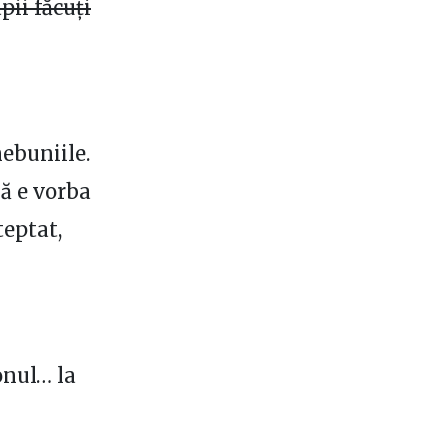
pii făcuți
nebuniile.
Că e vorba
teptat,
onul… la