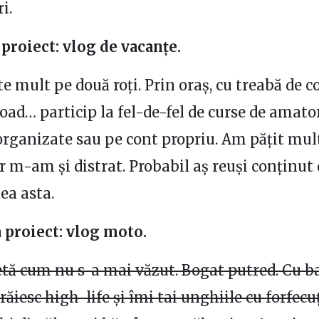
i.
 proiect: vlog de vacanțe.
e mult pe două roți. Prin oraș, cu treabă de c
road… particip la fel-de-fel de curse de amator
 organizate sau pe cont propriu. Am pățit mu
ar m-am și distrat. Probabil aș reuși conținut 
ea asta.
a proiect: vlog moto.
tă cum nu s-a mai văzut. Bogat putred. Cu b
răiesc high-life și îmi tai unghiile cu forfecu