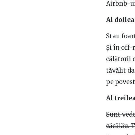
Airbnb-ur
Al doilea
Stau foart
Și în off-
călătorii
tăvălit d
pe povest
Al treile
Sunt vede
căcălău. T