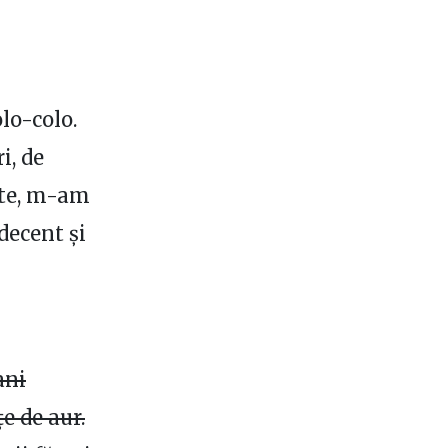
olo-colo.
i, de
lte, m-am
decent și
ani
țe de aur.