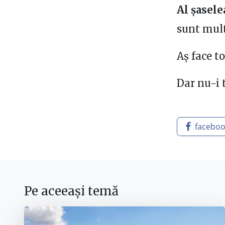
Al șasele
sunt mult
Aș face to
Dar nu-i 
facebo
Pe aceeași temă