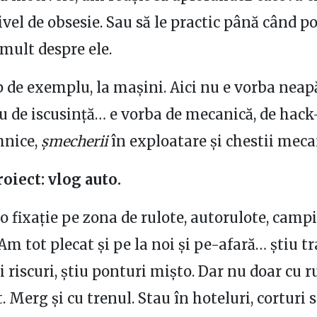
ivel de obsesie. Sau să le practic până când po
 mult despre ele.
 de exemplu, la mașini. Aici nu e vorba neap
au de iscusință… e vorba de mecanică, de hack-
ehnice,
șmecherii
în exploatare și chestii meca
oiect: vlog auto.
o fixație pe zona de rulote, autorulote, camp
 Am tot plecat și pe la noi și pe-afară… știu tr
și riscuri, știu ponturi mișto. Dar nu doar cu 
. Merg și cu trenul. Stau în hoteluri, corturi 