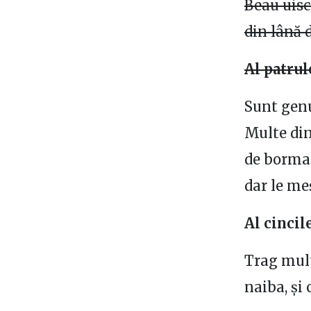
Beau uisc
din lână 
Al patrul
Sunt genu
Multe din
de bormaș
dar le meș
Al cincil
Trag mult
naiba, și