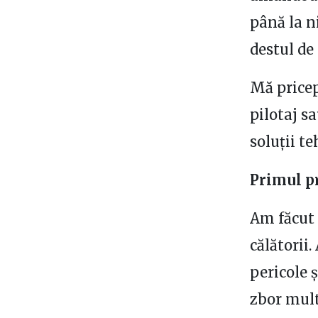
până la n
destul de
Mă pricep
pilotaj s
soluții t
Primul pr
Am făcut 
călătorii.
pericole 
zbor mult