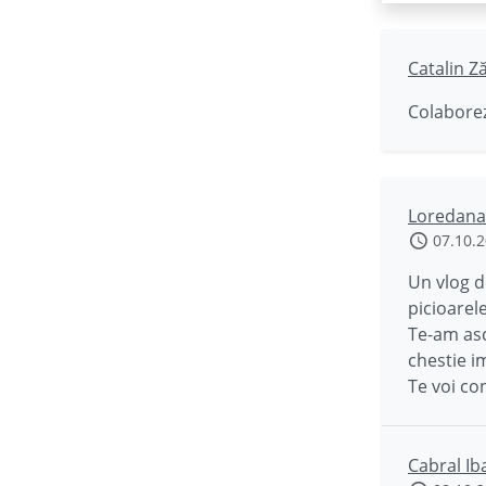
Catalin Z
Colaborez
Loredana
07.10.
Un vlog d
picioarel
Te-am asc
chestie i
Te voi co
Cabral Ib