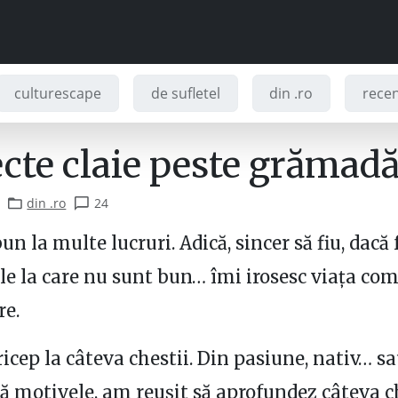
culturescape
de sufletel
din .ro
recenz
ecte claie peste grămad
din .ro
24
n la multe lucruri. Adică, sincer să fiu, dacă f
ile la care nu sunt bun… îmi irosesc viața co
re.
icep la câteva chestii. Din pasiune, nativ… sa
motivele, am reușit să aprofundez câteva c