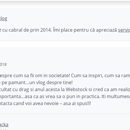
ălog
 cu cabral de prin 2014. Îmi place pentru că apreciază
servi
2018
espre cum sa fii om in societate! Cum sa inspiri, cum sa ram
e pe pamant…un vlog despre tine!
ultat cu drag si anul acesta la Webstock si cred ca am realiz
mportanta…asa ca as vrea sa o pun in practica. Iti multumes
ntacta cand voi avea nevoie – asa ai spus!!!
acka