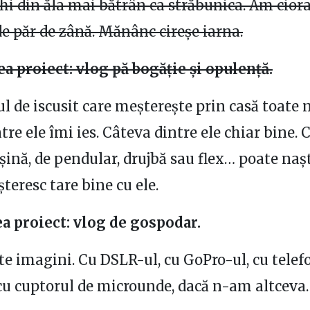
hi din ăla mai bătrân ca străbunica. Am ciora
de păr de zână. Mănânc cireșe iarna.
ea proiect: vlog pă bogăție și opulență.
l de iscusit care meșterește prin casă toate 
tre ele îmi ies. Câteva dintre ele chiar bine. 
ină, de pendular, drujbă sau flex… poate naș
teresc tare bine cu ele.
ea proiect: vlog de gospodar.
e imagini. Cu DSLR-ul, cu GoPro-ul, cu telef
 cu cuptorul de microunde, dacă n-am altceva.