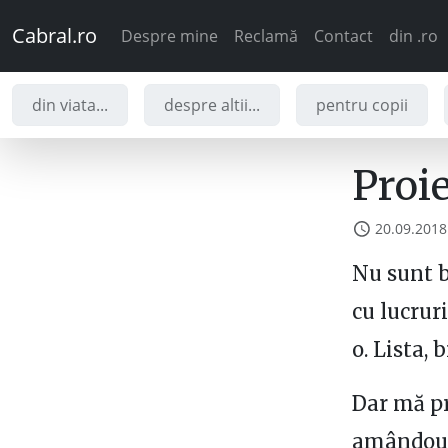
Cabral.ro
Despre mine
Reclamă
Contact
din .ro
din viata...
despre altii...
pentru copii
Proi
20.09.2018
Nu sunt bu
cu lucrur
o. Lista, b
Dar mă pr
amândouă 