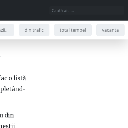
ii...
din trafic
total tembel
vacanta
ă
ac o listă
mpletând-
u din
hestii