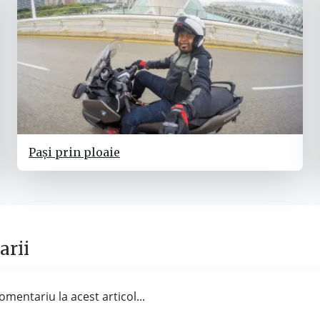
Pași prin ploaie
rii
omentariu la acest articol...