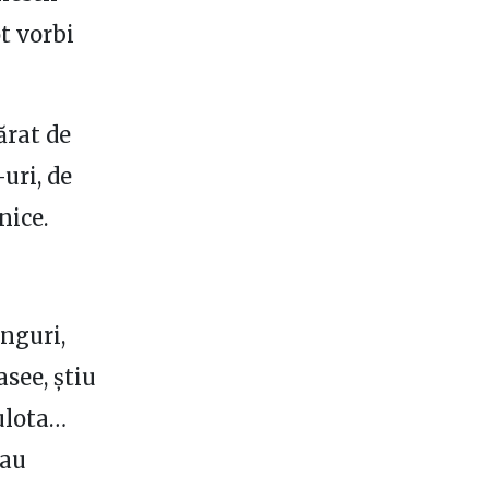
t vorbi
ărat de
uri, de
nice.
inguri,
asee, știu
rulota…
sau