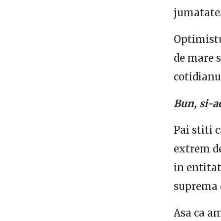
jumatatea
Optimistu
de mare s
cotidianu
Bun, si-a
Pai stiti 
extrem de
in entita
suprema d
Asa ca am