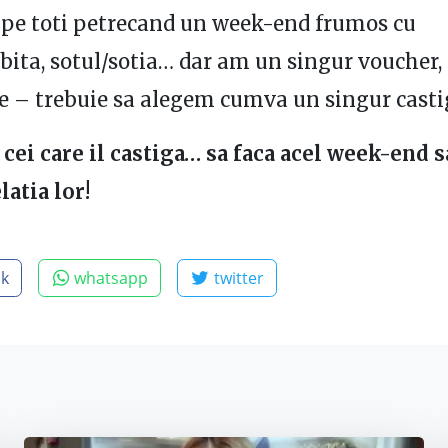
 pe toti petrecand un week-end frumos cu
ubita, sotul/sotia… dar am un singur voucher,
e – trebuie sa alegem cumva un singur casti
a
cei care il castiga… sa faca acel week-end 
latia lor!
ok
whatsapp
twitter