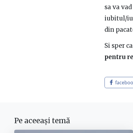
sa va vad
iubitul/i
din pacat
Si sper c
pentru re
facebo
Pe aceeași temă