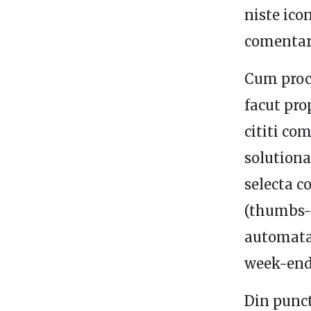
niste icon
comentar
Cum proce
facut pro
cititi com
solutiona
selecta c
(thumbs-u
automata 
week-end-
Din punct