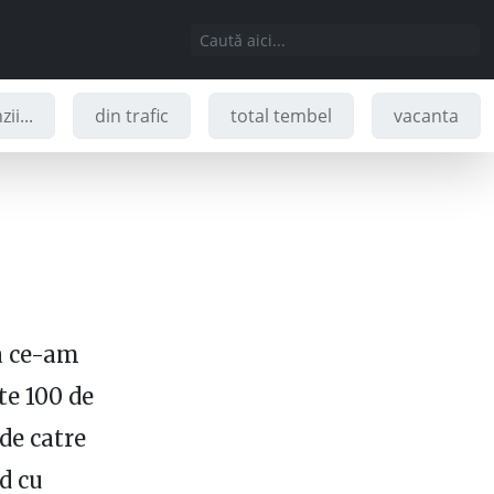
ii...
din trafic
total tembel
vacanta
a ce-am
te 100 de
de catre
nd cu