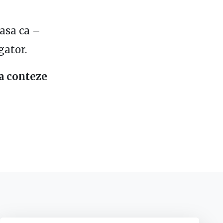
 asa ca –
gator.
sa conteze