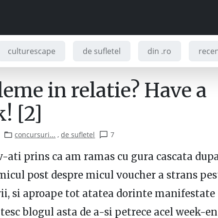
culturescape
de sufletel
din .ro
recenz
leme in relatie? Have a
! [2]
concursuri...
,
de sufletel
7
v-ati prins ca am ramas cu gura cascata dup
micul post despre micul voucher a strans pes
i, si aproape tot atatea dorinte manifestate 
citesc blogul asta de a-si petrece acel week-e