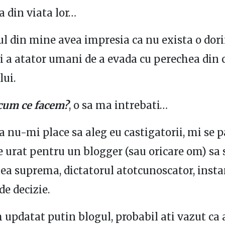
 din viata lor…
l din mine avea impresia ca nu exista o dori
i a atator umani de a evada cu perechea din
lui.
cum ce facem?
, o sa ma intrebati…
ca nu-mi place sa aleg eu castigatorii, mi se 
 urat pentru un blogger (sau oricare om) sa s
tea suprema, dictatorul atotcunoscator, inst
e decizie.
 updatat putin blogul, probabil ati vazut ca