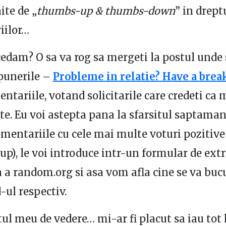
ite de „
thumbs-up & thumbs-down
” in drept
iilor…
dam? O sa va rog sa mergeti la postul unde
punerile –
Probleme in relatie? Have a brea
entariile, votand solicitarile care credeti ca 
te. Eu voi astepta pana la sfarsitul saptamani
omentariile cu cele mai multe voturi pozitive
p), le voi introduce intr-un formular de ext
a random.org si asa vom afla cine se va buc
ul respectiv.
ul meu de vedere… mi-ar fi placut sa iau tot 