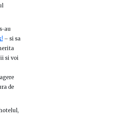
ul
 s-au
k!
– si sa
merita
i si voi
ragere
ura de
hotelul,