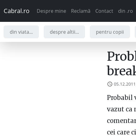
Cabral.ro
Despre mine
Reclamă
Contact
din .ro
din viata...
despre altii...
pentru copii
Prob
break
05.12.2011
Probabil 
vazut ca 
comentari
cei care 