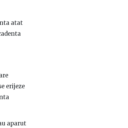
nta atat
 cadenta
pare
e erijeze
anta
 au aparut