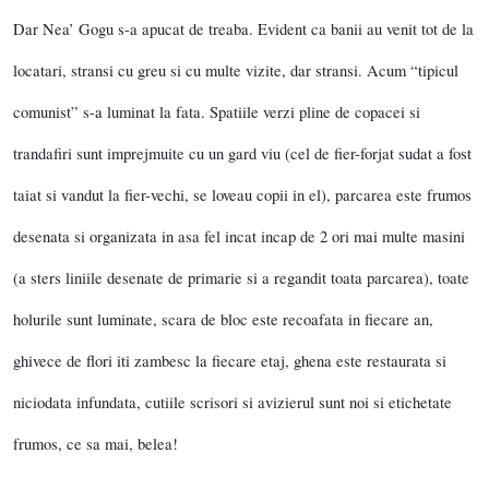
Dar Nea’ Gogu s-a apucat de treaba. Evident ca banii au venit tot de la
locatari, stransi cu greu si cu multe vizite, dar stransi. Acum “tipicul
comunist” s-a luminat la fata. Spatiile verzi pline de copacei si
trandafiri sunt imprejmuite cu un gard viu (cel de fier-forjat sudat a fost
taiat si vandut la fier-vechi, se loveau copii in el), parcarea este frumos
desenata si organizata in asa fel incat incap de 2 ori mai multe masini
(a sters liniile desenate de primarie si a regandit toata parcarea), toate
holurile sunt luminate, scara de bloc este recoafata in fiecare an,
ghivece de flori iti zambesc la fiecare etaj, ghena este restaurata si
niciodata infundata, cutiile scrisori si avizierul sunt noi si etichetate
frumos, ce sa mai, belea!