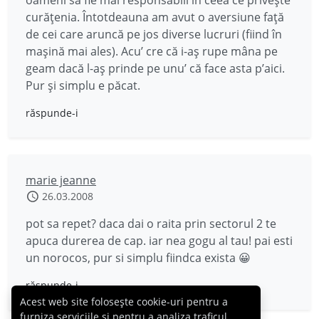
oameni să fie mai responsabili în ceea ce priveşte
curăţenia. Întotdeauna am avut o aversiune faţă
de cei care aruncă pe jos diverse lucruri (fiind în
maşină mai ales). Acu’ cre că i-aş rupe mâna pe
geam dacă l-aş prinde pe unu’ că face asta p’aici.
Pur şi simplu e păcat.
răspunde-i
marie jeanne
26.03.2008
pot sa repet? daca dai o raita prin sectorul 2 te
apuca durerea de cap. iar nea gogu al tau! pai esti
un norocos, pur si simplu fiindca exista 😀
răspunde-i
Acest web site folosește cookie-uri pentru a
furniza serviciile și pentru a analiza traficul,