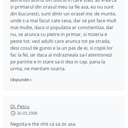
administratorul din blocul in care stau. as vrea ca
si primarul din orasul meu sa fie asa, eu nu sunt
din bucuresti, sunt dintr-un orasel mic de munte,
unde s-a mai facut cate ceva, dar se pot face mult
mai multe, daca si populatia ar constientiza. dar
nu, se arunca cu pietre in primar, si mizeria e
peste tot. vezi adulti care arunca tot pe strada,
desi cosul de gunoi e la un pas de ei, si copiii lor
fac la fel, iar daca ai indrazneala sa-l atentionezi
pe parinte e in stare sa-ti dea in cap. pana la
urma, ne meritam soarta.
răspunde-i
Dl. Petcu
26.03.2008
Negoita e the shit ca sa zic asa