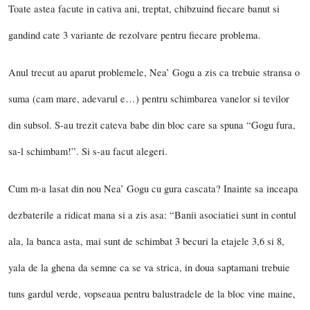
Toate astea facute in cativa ani, treptat, chibzuind fiecare banut si
gandind cate 3 variante de rezolvare pentru fiecare problema.
Anul trecut au aparut problemele, Nea’ Gogu a zis ca trebuie stransa o
suma (cam mare, adevarul e…) pentru schimbarea vanelor si tevilor
din subsol. S-au trezit cateva babe din bloc care sa spuna “Gogu fura,
sa-l schimbam!”. Si s-au facut alegeri.
Cum m-a lasat din nou Nea’ Gogu cu gura cascata? Inainte sa inceapa
dezbaterile a ridicat mana si a zis asa: “Banii asociatiei sunt in contul
ala, la banca asta, mai sunt de schimbat 3 becuri la etajele 3,6 si 8,
yala de la ghena da semne ca se va strica, in doua saptamani trebuie
tuns gardul verde, vopseaua pentru balustradele de la bloc vine maine,