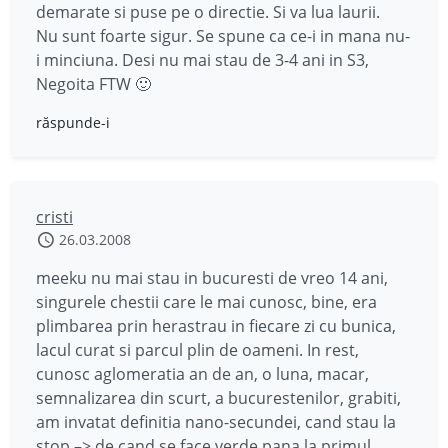
demarate si puse pe o directie. Si va lua laurii.
Nu sunt foarte sigur. Se spune ca ce-i in mana nu-
i minciuna. Desi nu mai stau de 3-4 ani in S3,
Negoita FTW 🙂
răspunde-i
cristi
26.03.2008
meeku nu mai stau in bucuresti de vreo 14 ani,
singurele chestii care le mai cunosc, bine, era
plimbarea prin herastrau in fiecare zi cu bunica,
lacul curat si parcul plin de oameni. In rest,
cunosc aglomeratia an de an, o luna, macar,
semnalizarea din scurt, a bucurestenilor, grabiti,
am invatat definitia nano-secundei, cand stau la
stop –> de cand se face verde pana la primul