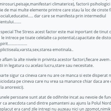
irosuri,peisaje,manifestari climaterice), factorii psihologici
e de mai multe elemente printre care stau la loc de cinste f
,sociali,educativi….. dar care se manifesta prin intermediul
ientului…….
 special The Stress acest factor este mai inportant de tinut 
 le intrece pe toate celelalte ca potential,capacitate de dist
e spirit………………
plictiseala,varsta,sex,starea emotinala..
 aflam la alte nivele in privinta acestor factori,fiecare avem 
ii in legatura cu acelasi lucru,stare sau necesitate.
oarte sigur ca cineva care nu are ce manca si este disperat 
niciodata pe cineva care nu vrea sa manance chiar daca are 
la anorexici).
unele persoane sunt atat de odihnite incat au nevoie de fun
r ca anecdota cand dintre pamanteni au ajuns la Polul No
eplacut era cand zile intregi nu auzeau nici un zgomot,nimik 