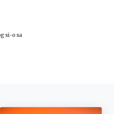
…
g si-o sa