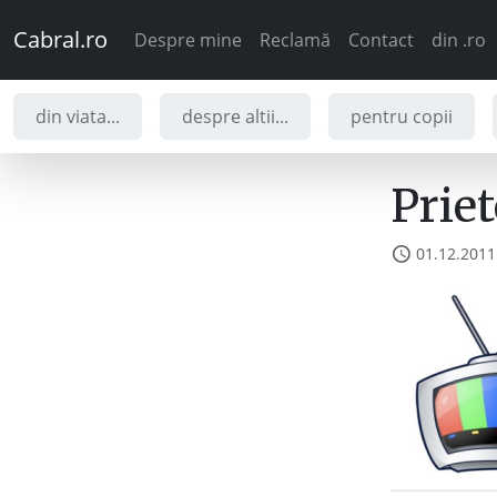
Cabral.ro
Despre mine
Reclamă
Contact
din .ro
din viata...
despre altii...
pentru copii
Priet
01.12.2011