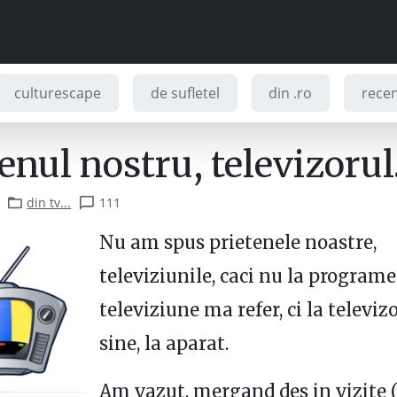
culturescape
de sufletel
din .ro
recenz
enul nostru, televizorul
din tv...
111
Nu am spus prietenele noastre,
televiziunile, caci nu la programe
televiziune ma refer, ci la televiz
sine, la aparat.
Am vazut, mergand des in vizite 