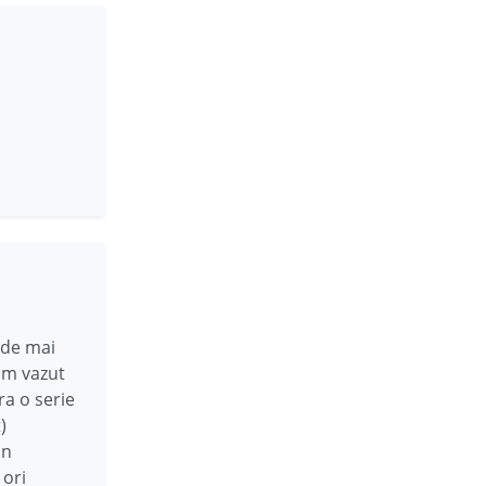
 de mai
 am vazut
ra o serie
)
un
 ori