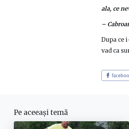
ala, ce ne
– Cabroan
Dupa ce i
vad ca su
facebo
Pe aceeași temă