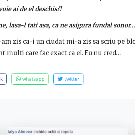
voie ai de el deschis?!
e, lasa-l tati asa, ca ne asigura fundal sonor
-am zis ca-i un ciudat mi-a zis sa scriu pe blo
nt multi care fac exact ca el. Eu nu cred…
ok
whatsapp
twitter