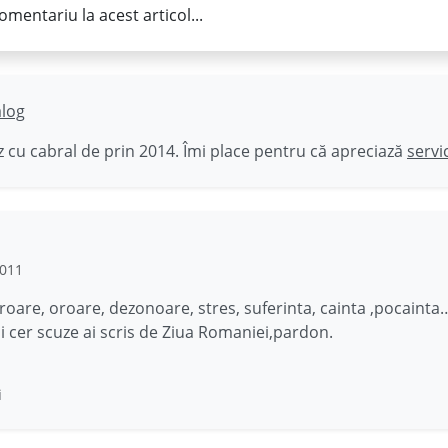
omentariu la acest articol...
ălog
 cu cabral de prin 2014. Îmi place pentru că apreciază
servi
2011
roare, oroare, dezonoare, stres, suferinta, cainta ,pocai
mi cer scuze ai scris de Ziua Romaniei,pardon.
i