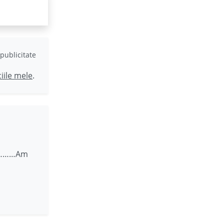
publicitate
ciile mele
.
nta………Am