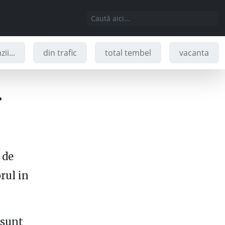
ii...
din trafic
total tembel
vacanta
.
 de
orul in
(sunt