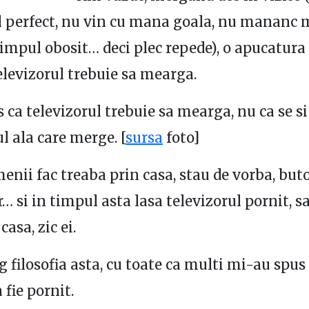
 perfect, nu vin cu mana goala, nu mananc m
timpul obosit… deci plec repede), o apucatura 
televizorul trebuie sa mearga.
 ca televizorul trebuie sa mearga, nu ca se si
l ala care merge. [
sursa
foto]
enii fac treaba prin casa, stau de vorba, but
r… si in timpul asta lasa televizorul pornit, 
casa, zic ei.
g filosofia asta, cu toate ca multi mi-au spus 
 fie pornit.