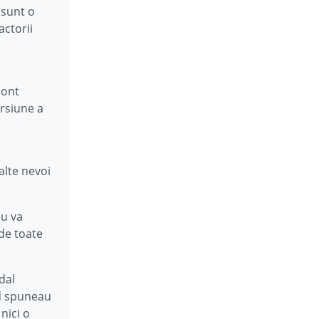
 sunt o
actorii
cont
orsiune a
alte nevoi
nu va
de toate
dal
rd spuneau
nici o