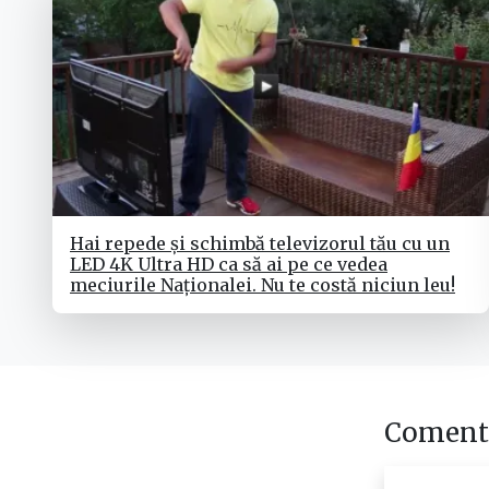
Hai repede și schimbă televizorul tău cu un
LED 4K Ultra HD ca să ai pe ce vedea
meciurile Naționalei. Nu te costă niciun leu!
Comenta