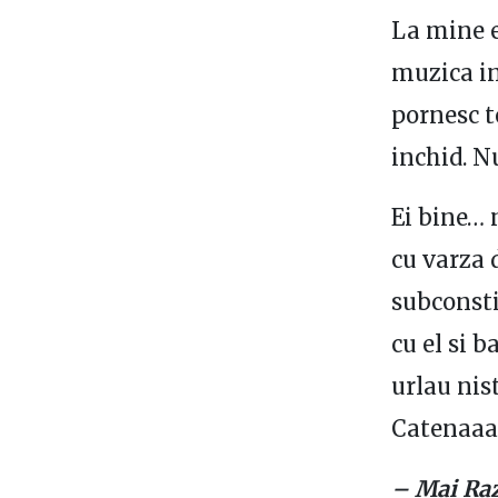
La mine e
muzica in
pornesc t
inchid. Nu
Ei bine… 
cu varza 
subconsti
cu el si 
urlau nis
Catenaaa
– Mai Raz