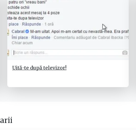
Uită-te după televizor!
rii