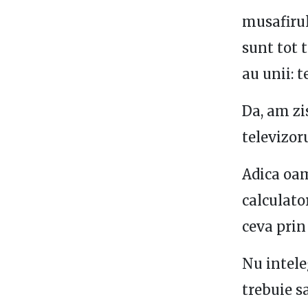
musafirul
sunt tot 
au unii: 
Da, am zis
televizoru
Adica oam
calculato
ceva prin 
Nu intele
trebuie sa