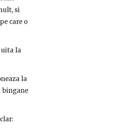
ult, si
pe care o
 uita la
oneaza la
sa bingane
clar: