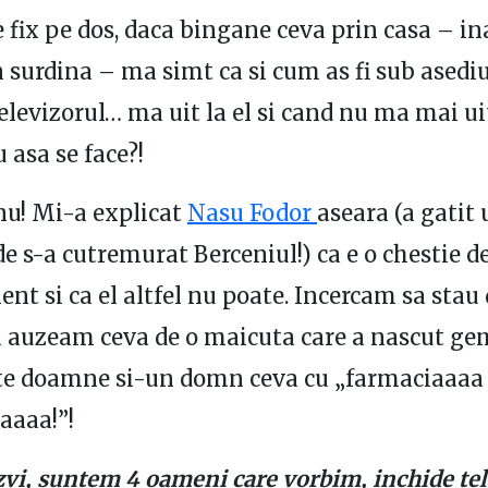
 fix pe dos, daca bingane ceva prin casa – in
 surdina – ma simt ca si cum as fi sub asedi
elevizorul… ma uit la el si cand nu ma mai uit
 asa se face?!
nu! Mi-a explicat
Nasu Fodor
aseara (a gatit 
de s-a cutremurat Berceniul!) ca e o chestie d
ent si ca el altfel nu poate. Incercam sa stau
ba auzeam ceva de o maicuta care a nascut ge
te doamne si-un domn ceva cu „farmaciaaaa 
aaaa!”!
vi, suntem 4 oameni care vorbim, inchide tel