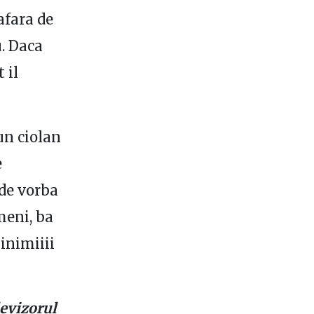
afara de
u. Daca
 il
un ciolan
e
 de vorba
meni, ba
inimiiii
evizorul