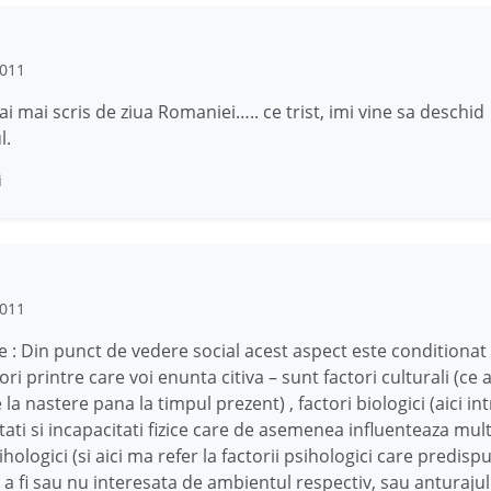
2011
i mai scris de ziua Romaniei….. ce trist, imi vine sa deschid
l.
i
2011
e : Din punct de vedere social acest aspect este conditionat
ori printre care voi enunta citiva – sunt factori culturali (ce
 la nastere pana la timpul prezent) , factori biologici (aici int
tati si incapacitati fizice care de asemenea influenteaza mult
ihologici (si aici ma refer la factorii psihologici care predisp
a fi sau nu interesata de ambientul respectiv, sau anturajul