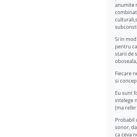
anumite m
combinati
culturali
subconst
Si in mod
pentru ca
starii d
oboseala,
Fiecare ne
si concept
Eu sunt f
intelege 
(ma refer 
Probabil 
sonor, da
ca ceva n