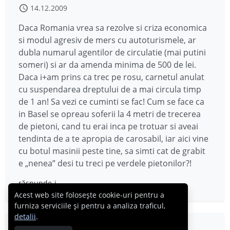
14.12.2009
Daca Romania vrea sa rezolve si criza economica
si modul agresiv de mers cu autoturismele, ar
dubla numarul agentilor de circulatie (mai putini
someri) si ar da amenda minima de 500 de lei.
Daca i+am prins ca trec pe rosu, carnetul anulat
cu suspendarea dreptului de a mai circula timp
de 1 an! Sa vezi ce cuminti se fac! Cum se face ca
in Basel se opreau soferii la 4 metri de trecerea
de pietoni, cand tu erai inca pe trotuar si aveai
tendinta de a te apropia de carosabil, iar aici vine
cu botul masinii peste tine, sa simti cat de grabit
e „nenea” desi tu treci pe verdele pietonilor?!
răspunde-i
Acest web site folosește cookie-uri pentru a
furniza serviciile și pentru a analiza traficul,
detalii
.