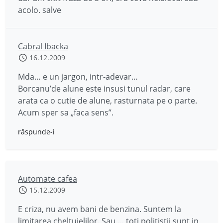
acolo. salve
Cabral Ibacka
16.12.2009
Mda… e un jargon, intr-adevar…
Borcanu’de alune este insusi tunul radar, care
arata ca o cutie de alune, rasturnata pe o parte.
Acum sper sa „faca sens”.
răspunde-i
Automate cafea
15.12.2009
E criza, nu avem bani de benzina. Suntem la
limitarea cheltuielilor. Sau … toti politistii sunt in