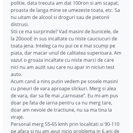
politie, data trecuta am dat 100ron si am scapat,
proasta de langa mine se umezeste toata, etc. Sa
nu uitam de alcool si droguri sau de pietonii
distrusi.
Stii ce ma surprinde? Vad masini de bunicele, de
la 20oooE in sus incaltate cu niste cauciucuri de
toata jena. Inteleg ca nu pui ce e mai scump pe
piata, dar macar unul de calitatea superioara. Am
vazut o groaza incaltate cu niste marci de care
nici nu am auzit sau care nu apar in niciun test
auto.
Acum cand a nins putin vedem pe sosele masini
cu pneuri de vara aproape slickuri. Merg si alea
de vara, dar sa fie mai „carnoase”. Eu mi-am pus
doar pe fata de iarna pentru ca nu merg tare,
doar am nevoie de tractiune, nu sa ma tina la
viraje.
Personal merg 55-65 kmh prin localitati si 90-110
pe afara si nu am avut nicio problema in 6 ani de