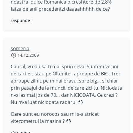
noastra ,dulce Romanica o creshtere de 2,8%
fatza de anii precedentzi daaaahhhhh de ce?
răspunde-i
somerio
14.12.2009
Cabral, vreau sa-ti mai spun ceva. Suntem vecini
de cartier, stau pe Oltenitei, aproape de BIG. Trec
aproape zilnic pe mihai bravu, spre big… si chiar
prin pasajul de la muncii, de care zici tu. Niciodata
n-o las mai jos de 70… dar NICIODATA. Ce crezi ?
Nu m-a luat niciodata radarul 🙂
Oare sunt eu norocos sau mi s-a stricat
vitezometrul la masina ? 🙂
răspunde-i