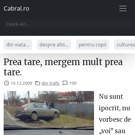
Cabral.ro
din viata...
despre altii...
pentru copii
culture
Prea tare, mergem mult prea
tare.
10.12.2009
din trafic
100
Nu sunt
ipocrit, nu
vorbesc de
„voi” sau