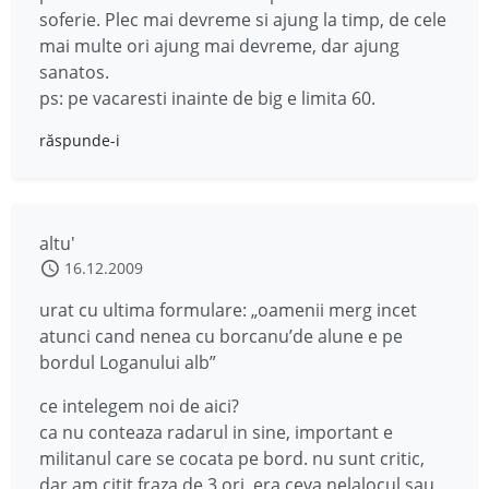
soferie. Plec mai devreme si ajung la timp, de cele
mai multe ori ajung mai devreme, dar ajung
sanatos.
ps: pe vacaresti inainte de big e limita 60.
răspunde-i
altu'
16.12.2009
urat cu ultima formulare: „oamenii merg incet
atunci cand nenea cu borcanu’de alune e pe
bordul Loganului alb”
ce intelegem noi de aici?
ca nu conteaza radarul in sine, important e
militanul care se cocata pe bord. nu sunt critic,
dar am citit fraza de 3 ori, era ceva nelalocul sau