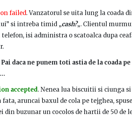
on failed
. Vanzatorul se uita lung la coada d
ui” si intreba timid „
cash?
„. Clientul murmu
 telefon, isi administra o scatoalca dupa ceaf
r.
 Pai daca ne punem toti astia de la coada pe
e…
ion accepted
. Nenea lua biscuitii si ciunga si
n fata, aruncai baxul de cola pe tejghea, spu
ei din buzunar un cocolos de hartii de 50 de le