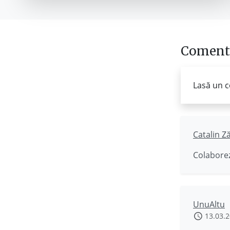
Comenta
Lasă un c
Catalin Z
Colaborez
UnuAltu
13.03.