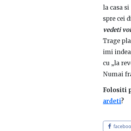
la casa s
spre cei d
vedeti voi
Trage pla
imi indea
cu „la rev
Numai fra
Folositi 
ardeti
?
facebo