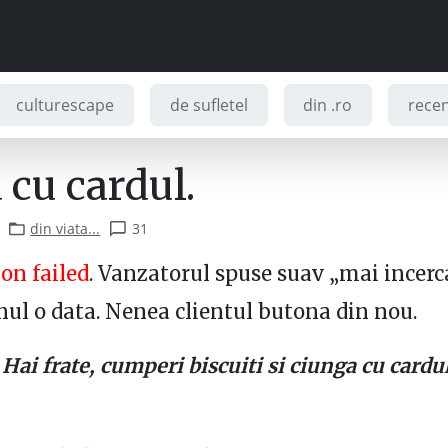
culturescape
de sufletel
din .ro
recenz
 cu cardul.
din viata...
31
on failed
. Vanzatorul spuse suav „mai incerc
nul o data. Nenea clientul butona din nou.
–
Hai frate, cumperi biscuiti si ciunga cu cardul