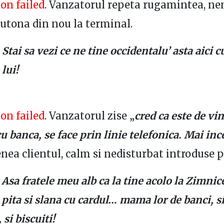
on failed
. Vanzatorul repeta rugamintea, ne
butona din nou la terminal.
–
Stai sa vezi ce ne tine occidentalu’ asta aici c
 lui!
on failed
. Vanzatorul zise „
cred ca este de vi
cu banca, se face prin linie telefonica. Mai in
ea clientul, calm si nedisturbat introduse p
–
Asa fratele meu alb ca la tine acolo la Zimnic
pita si slana cu cardul… mama lor de banci, si
 si biscuiti!