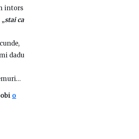
m intors
 „
stai ca
ecunde,
-mi dadu
remuri…
robi
o