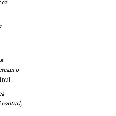
nea
u
na
cercam o
inul.
ea
 conturi,