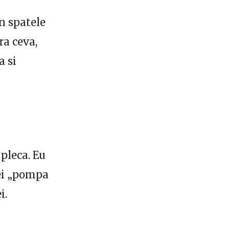
in spatele
ra ceva,
a si
 pleca. Eu
sei „pompa
i.