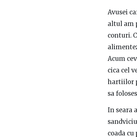
Avusei ca
altul am 
conturi. 
alimentez
Acum ceva
cica cel v
hartiilor
sa folose
In seara 
sandviciu
coada cu 