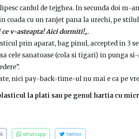
i lipesc cardul de tejghea. In secunda doi m-a
in coada cu un ranjet pana la urechi, pe stilul
 ce v-asteapta! Aici dormiti!
„.
sticul prin aparat, bag pinul, accepted in 3 s
sa cele sanatoase (cola si tigari) in punga si
edere”.
te, nici pay-back-time-ul nu mai e ca pe v
plasticul la plati sau pe genul hartia cu mic
ok
whatsapp
twitter