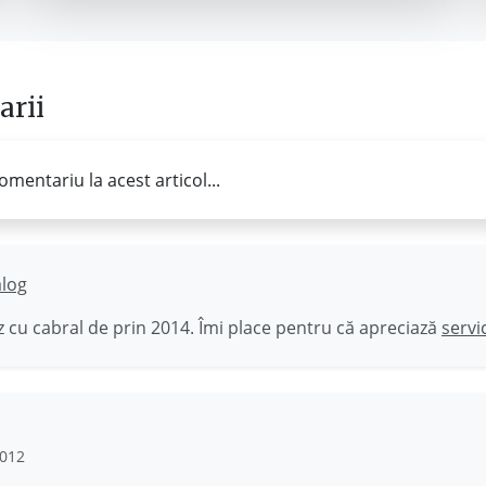
rii
omentariu la acest articol...
ălog
 cu cabral de prin 2014. Îmi place pentru că apreciază
servi
2012