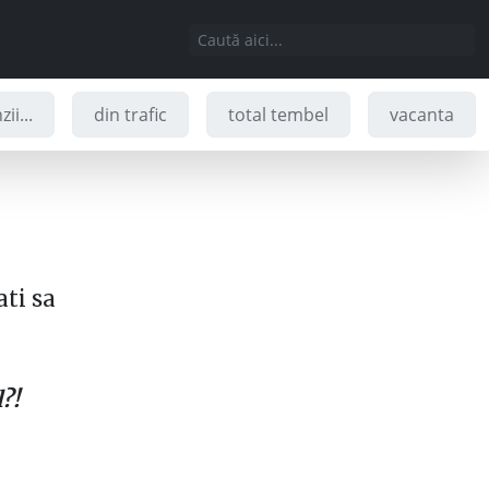
ii...
din trafic
total tembel
vacanta
ati sa
?!