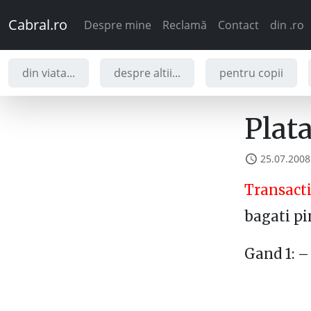
Cabral.ro
Despre mine
Reclamă
Contact
din .ro
din viata...
despre altii...
pentru copii
Plata
25.07.2008
Transacti
bagati pi
Gand 1: 