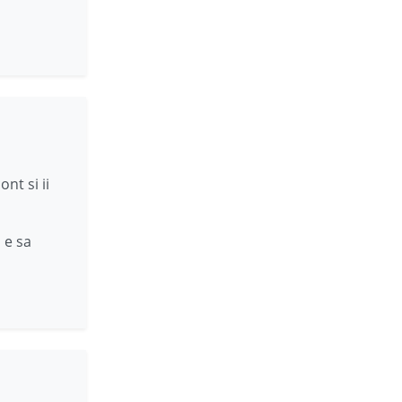
ont si ii
 e sa