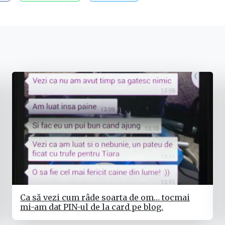
Ca să vezi cum râde soarta de om… tocmai
mi-am dat PIN-ul de la card pe blog.