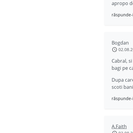
apropo de
răspunde-
Bogdan
02.08.
Cabral, si
bagi pe c
Dupa care
scoti bani
răspunde-
A.Faith