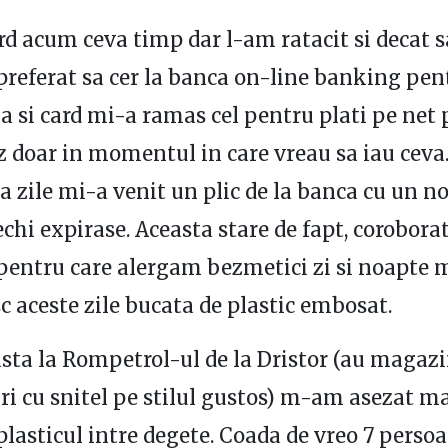
rd acum ceva timp dar l-am ratacit si decat 
preferat sa cer la banca on-line banking pen
Ca si card mi-a ramas cel pentru plati pe net 
 doar in momentul in care vreau sa iau ceva
 zile mi-a venit un plic de la banca cu un no
echi expirase. Aceasta stare de fapt, corobora
 pentru care alergam bezmetici zi si noapte 
sc aceste zile bucata de plastic embosat.
asta la Rompetrol-ul de la Dristor (au magazi
ri cu snitel pe stilul gustos) m-am asezat m
plasticul intre degete. Coada de vreo 7 perso