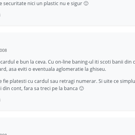
 securitate nici un plastic nu e sigur 🙂
i
2008
 cardul e bun la ceva. Cu on-line baning-ul iti scoti banii din c
ard, asa eviti o eventuala aglomeratie la ghiseu.
 fie platesti cu cardul sau retragi numerar. Si uite ce simplu
i din cont, fara sa treci pe la banca 🙂
i