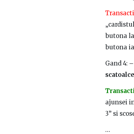
Transacti
„cardistul
butona la
butona ia
Gand 4:
–
scatoalc
Transact
ajunsei i
3” si scos
…