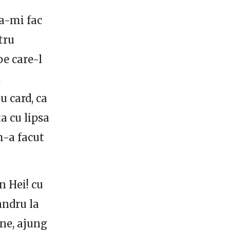
sa-mi fac
tru
pe care-l
.
u card, ca
ta cu lipsa
m-a facut
n Hei! cu
andru la
ane, ajung