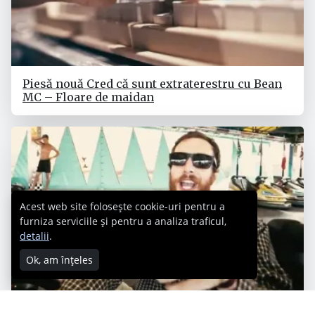
Piesă nouă Cred că sunt extraterestru cu Bean
MC – Floare de maidan
Acest web site folosește cookie-uri pentru a
furniza serviciile și pentru a analiza traficul,
detalii
.
Ok, am înțeles
Frații Grime cu Bean MC – Oamenii mei