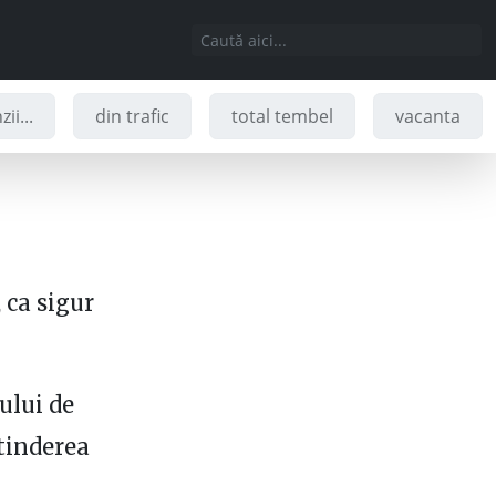
ii...
din trafic
total tembel
vacanta
 ca sigur
bului de
tinderea