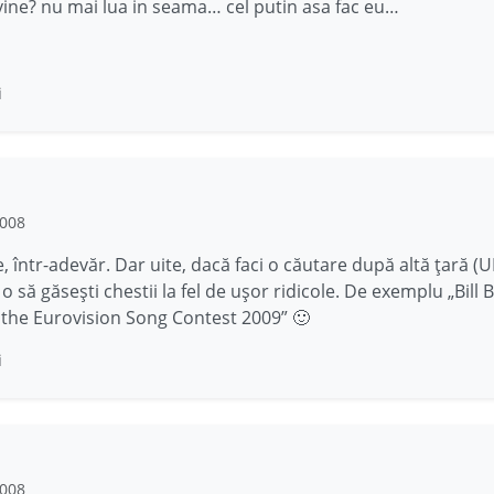
vine? nu mai lua in seama… cel putin asa fac eu…
i
2008
 într-adevăr. Dar uite, dacă faci o căutare după altă ţară (
 să găseşti chestii la fel de uşor ridicole. De exemplu „Bill B
 the Eurovision Song Contest 2009” 🙂
i
2008