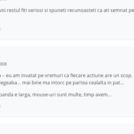
voi restul fiti seriosi si spuneti recunoasteti ca ati semnat pe
i
2008
– eu am invatat pe vremuri ca fiecare actiune are un scop.
degeaba… mai bine ma intorc pe partea cealalta in pat…
banda e larga, mouse-uri sunt multe, timp avem…
i