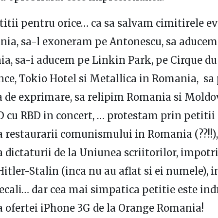
itii pentru orice… ca sa salvam cimitirele ev
nia, sa-l exoneram pe Antonescu, sa aducem
a, sa-i aducem pe Linkin Park, pe Cirque du 
ce, Tokio Hotel si Metallica in Romania, sa
a de exprimare, sa relipim Romania si Moldov
cu RBD in concert, … protestam prin petitii
 restaurarii comunismului in Romania (??!!),
 dictaturii de la Uniunea scriitorilor, impotr
Hitler-Stalin (inca nu au aflat si ei numele), 
Becali… dar cea mai simpatica petitie este in
 ofertei iPhone 3G de la Orange Romania!