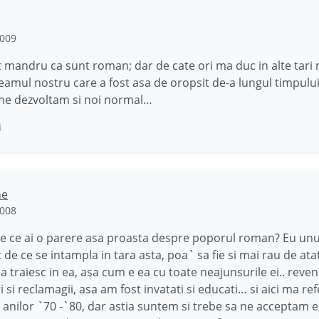
2009
t mandru ca sunt roman; dar de cate ori ma duc in alte tari 
eamul nostru care a fost asa de oropsit de-a lungul timpulu
 ne dezvoltam si noi normal…
i
ne
2008
 ce ai o parere asa proasta despre poporul roman? Eu unu
 de ce se intampla in tara asta, poa` sa fie si mai rau de ata
 traiesc in ea, asa cum e ea cu toate neajunsurile ei.. reven
 si reclamagii, asa am fost invatati si educati… si aici ma ref
 anilor `70 -`80, dar astia suntem si trebe sa ne acceptam e