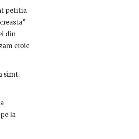
t petitia
 creasta”
ei din
lizam eroic
n simt,
va
pe la