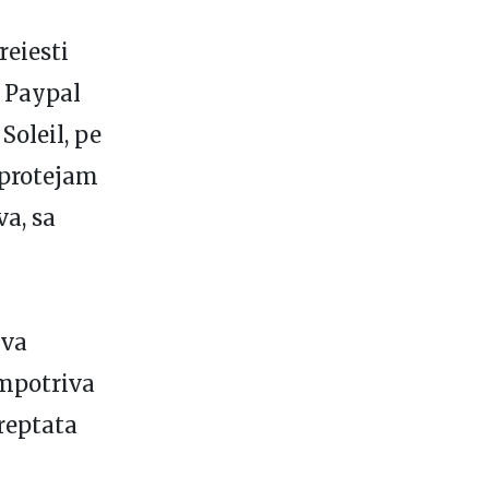
reiesti
 Paypal
Soleil, pe
 protejam
a, sa
iva
impotriva
dreptata