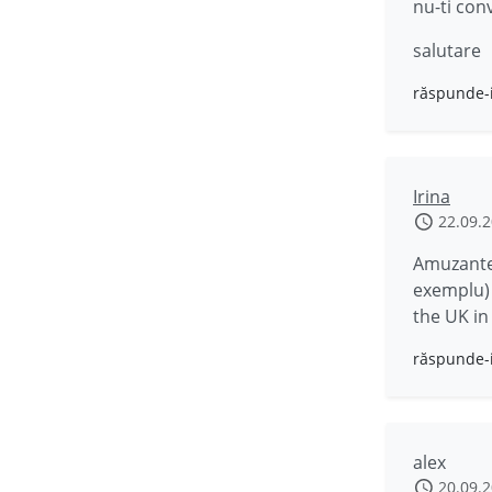
nu-ti con
salutare
răspunde-
Irina
22.09.
Amuzante,
exemplu) o
the UK in
răspunde-
alex
20.09.