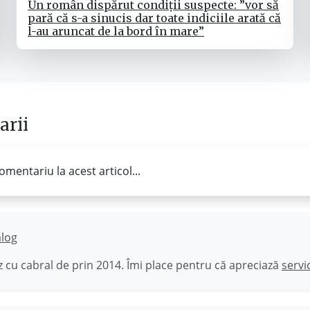
Un român dispărut condiții suspecte: ”vor să
pară că s-a sinucis dar toate indiciile arată că
l-au aruncat de la bord în mare”
rii
omentariu la acest articol...
ălog
 cu cabral de prin 2014. Îmi place pentru că apreciază
servi