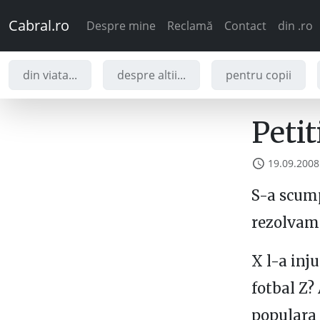
Cabral.ro
Despre mine
Reclamă
Contact
din .ro
din viata...
despre altii...
pentru copii
Petit
19.09.2008
S-a scump
rezolvam
X l-a inju
fotbal Z?
populara 