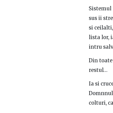
Sistemul 
sus ii st
si ceilalt
lista lor,
intru sal
Din toate
restul…
Ia si cruc
Domnnului
colturi, 