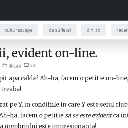
culturescape
de sufletel
din .ro
recenz
ii, evident on-line.
din .ro
33
it apa calda? Ah-ha, facem o petitie on-line,
 treaba!
rat pe Y, in conditiile in care Y este seful clu
 Ah-ha, facem o petitie
sa se este evident
ca in
a oprobriului este impresionanta!