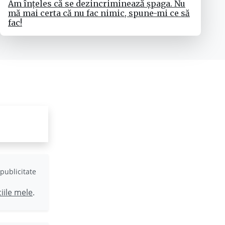
Am înțeles că se dezincriminează șpaga. Nu
mă mai certa că nu fac nimic, spune-mi ce să
fac!
publicitate
ciile mele
.