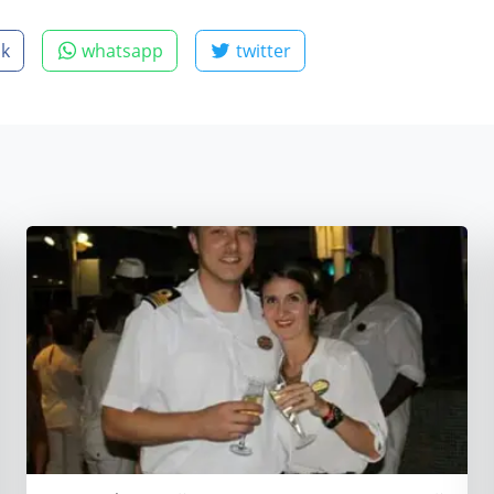
ok
whatsapp
twitter