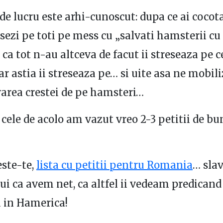
de lucru este arhi-cunoscut: dupa ce ai cocota
resezi pe toti pe mess cu „salvati hamsterii cu
i, ca tot n-au altceva de facut ii streseaza pe c
 iar astia ii streseaza pe… si uite asa ne mobi
varea crestei de pe hamsteri…
 cele de acolo am vazut vreo 2-3 petitii de bu
este-te,
lista cu petitii pentru Romania
… sla
 ca avem net, ca altfel ii vedeam predicand 
ca in Hamerica!