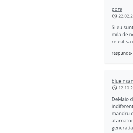
poze
22.02.
Si eu sun
mila de n
reusit sa
răspunde-
blueinsa
12.10.
DeMaio de
indiferent
mandru ca
atarnatori
generatia