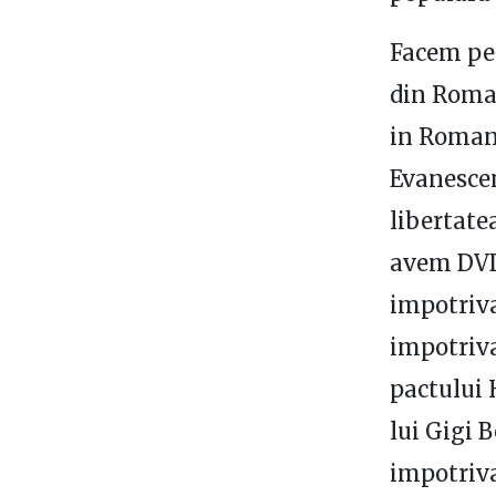
Facem pet
din Roma
in Romani
Evanescen
libertate
avem DVD 
impotriva
impotriva
pactului 
lui Gigi 
impotriva