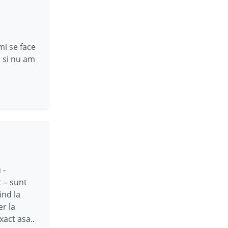
mi se face
i si nu am
 -
t – sunt
ind la
er la
xact asa..