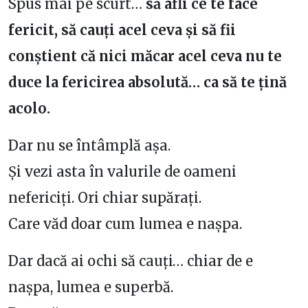
Spus mai pe scurt…
să afli ce te face
fericit, să cauți acel ceva și să fii
conștient că nici măcar acel ceva nu te
duce la fericirea absolută… ca să te țină
acolo.
Dar nu se întâmplă așa.
Și vezi asta în valurile de oameni
nefericiți. Ori chiar supărați.
Care văd doar cum lumea e nașpa.
Dar dacă ai ochi să cauți… chiar de e
nașpa, lumea e superbă.