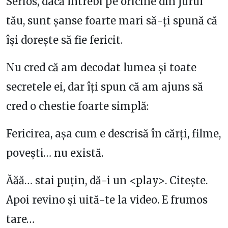
Serios, dacă întrebi pe oricine din jurul
tău, sunt șanse foarte mari să-ți spună că
își dorește să fie fericit.
Nu cred că am decodat lumea și toate
secretele ei, dar îți spun că am ajuns să
cred o chestie foarte simplă:
Fericirea, așa cum e descrisă în cărți, filme,
povești… nu există.
Ăăă… stai puțin, dă-i un <play>. Citește.
Apoi revino și uită-te la video. E frumos
tare…