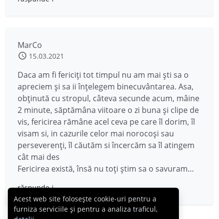
MarCo
15.03.2021
Daca am fi fericiți tot timpul nu am mai ști sa o
apreciem și sa ii înțelegem binecuvântarea. Asa,
obținută cu stropul, câteva secunde acum, mâine
2 minute, săptămâna viitoare o zi buna și clipe de
vis, fericirea rămâne acel ceva pe care îl dorim, îl
visam si, in cazurile celor mai norocoși sau
perseverenți, îl căutăm si încercăm sa îl atingem
cât mai des
Fericirea există, însă nu toți știm sa o savuram…
răspunde-i
Acest web site folosește cookie-uri pentru a
furniza serviciile și pentru a analiza traficul,