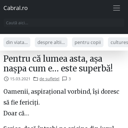
Cabral.ro
din viata...
despre altii...
pentru copii
culture
Pentru că lumea asta, așa
nașpa cum e… este superbă!
15.03.2021
de sufletel
3
Oamenii, aspirațional vorbind, își doresc
să fie fericiți.
Doar că…