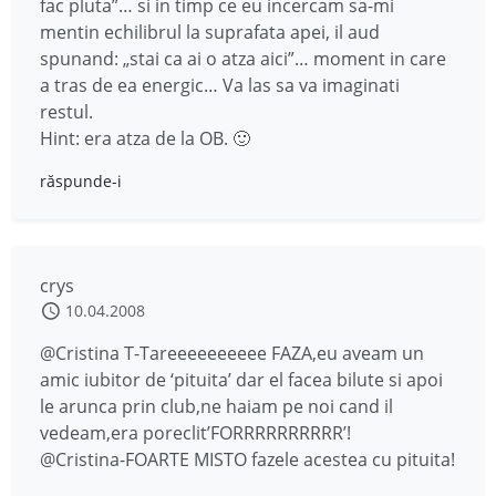
fac pluta”… si in timp ce eu incercam sa-mi
mentin echilibrul la suprafata apei, il aud
spunand: „stai ca ai o atza aici”… moment in care
a tras de ea energic… Va las sa va imaginati
restul.
Hint: era atza de la OB. 🙂
răspunde-i
crys
10.04.2008
@Cristina T-Tareeeeeeeeee FAZA,eu aveam un
amic iubitor de ‘pituita’ dar el facea bilute si apoi
le arunca prin club,ne haiam pe noi cand il
vedeam,era poreclit’FORRRRRRRRRR’!
@Cristina-FOARTE MISTO fazele acestea cu pituita!