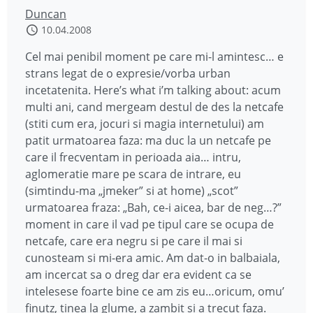
Duncan
10.04.2008
Cel mai penibil moment pe care mi-l amintesc… e
strans legat de o expresie/vorba urban
incetatenita. Here’s what i’m talking about: acum
multi ani, cand mergeam destul de des la netcafe
(stiti cum era, jocuri si magia internetului) am
patit urmatoarea faza: ma duc la un netcafe pe
care il frecventam in perioada aia… intru,
aglomeratie mare pe scara de intrare, eu
(simtindu-ma „jmeker” si at home) „scot”
urmatoarea fraza: „Bah, ce-i aicea, bar de neg…?”
moment in care il vad pe tipul care se ocupa de
netcafe, care era negru si pe care il mai si
cunosteam si mi-era amic. Am dat-o in balbaiala,
am incercat sa o dreg dar era evident ca se
intelesese foarte bine ce am zis eu…oricum, omu’
finutz, tinea la glume, a zambit si a trecut faza.