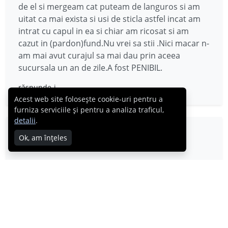
de el si mergeam cat puteam de languros si am
uitat ca mai exista si usi de sticla astfel incat am
intrat cu capul in ea si chiar am ricosat si am
cazut in (pardon)fund.Nu vrei sa stii .Nici macar n-
am mai avut curajul sa mai dau prin aceea
sucursala un an de zile.A fost PENIBIL.
răspunde-i
Acest web site folosește cookie-uri pentru a
furniza serviciile și pentru a analiza traficul,
detalii
.
crys
Ok, am înțeles
09.04.2008
Din pacate nu am dar colegii mei sigur nu vor uita
imaginea!
răspunde-i