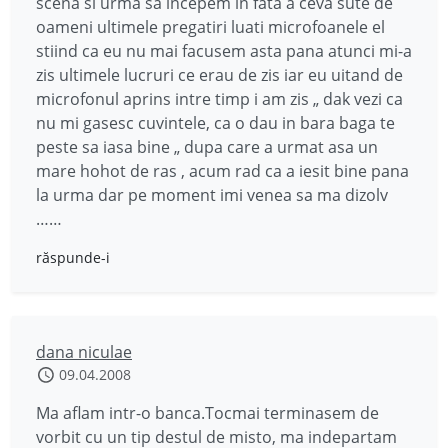
scena si urma sa incepem in fata a ceva sute de
oameni ultimele pregatiri luati microfoanele el
stiind ca eu nu mai facusem asta pana atunci mi-a
zis ultimele lucruri ce erau de zis iar eu uitand de
microfonul aprins intre timp i am zis „ dak vezi ca
nu mi gasesc cuvintele, ca o dau in bara baga te
peste sa iasa bine „ dupa care a urmat asa un
mare hohot de ras , acum rad ca a iesit bine pana
la urma dar pe moment imi venea sa ma dizolv
……
răspunde-i
dana niculae
09.04.2008
Ma aflam intr-o banca.Tocmai terminasem de
vorbit cu un tip destul de misto, ma indepartam