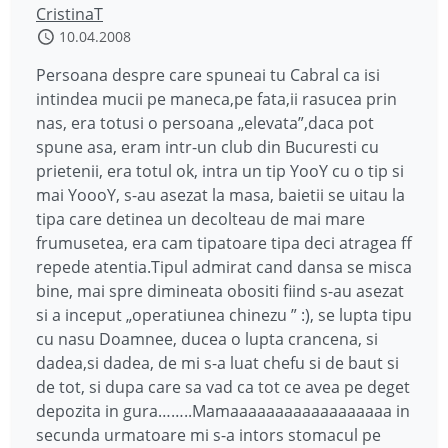
CristinaT
10.04.2008
Persoana despre care spuneai tu Cabral ca isi
intindea mucii pe maneca,pe fata,ii rasucea prin
nas, era totusi o persoana „elevata”,daca pot
spune asa, eram intr-un club din Bucuresti cu
prietenii, era totul ok, intra un tip YooY cu o tip si
mai YoooY, s-au asezat la masa, baietii se uitau la
tipa care detinea un decolteau de mai mare
frumusetea, era cam tipatoare tipa deci atragea ff
repede atentia.Tipul admirat cand dansa se misca
bine, mai spre dimineata obositi fiind s-au asezat
si a inceput „operatiunea chinezu ” :), se lupta tipu
cu nasu Doamnee, ducea o lupta crancena, si
dadea,si dadea, de mi s-a luat chefu si de baut si
de tot, si dupa care sa vad ca tot ce avea pe deget
depozita in gura……..Mamaaaaaaaaaaaaaaaaaa in
secunda urmatoare mi s-a intors stomacul pe