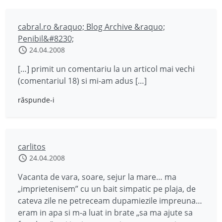
cabral.ro &raquo; Blog Archive &raquo;
Penibil&#8230;
24.04.2008
[…] primit un comentariu la un articol mai vechi
(comentariul 18) si mi-am adus […]
răspunde-i
carlitos
24.04.2008
Vacanta de vara, soare, sejur la mare… ma
„imprietenisem” cu un bait simpatic pe plaja, de
cateva zile ne petreceam dupamiezile impreuna…
eram in apa si m-a luat in brate „sa ma ajute sa