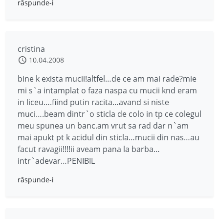
răspunde-i
cristina
10.04.2008
bine k exista mucii!altfel…de ce am mai rade?mie
mi s`a intamplat o faza naspa cu mucii knd eram
in liceu….fiind putin racita…avand si niste
muci….beam dintr`o sticla de colo in tp ce colegul
meu spunea un banc.am vrut sa rad dar n`am
mai apukt pt k acidul din sticla…mucii din nas…au
facut ravagii!!!!ii aveam pana la barba…
intr`adevar…PENIBIL
răspunde-i