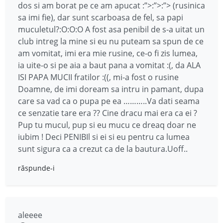
dos si am borat pe ce am apucat :”>:”>:”> (rusinica
sa imi fie), dar sunt scarboasa de fel, sa papi
muculetul?:O:O:O A fost asa penibil de s-a uitat un
club intreg la mine si eu nu puteam sa spun de ce
am vomitat, imi era mie rusine, ce-o fi zis lumea,
ia uite-o si pe aia a baut pana a vomitat :(, da ALA
ISI PAPA MUCII fratilor :((, mi-a fost o rusine
Doamne, de imi doream sa intru in pamant, dupa
care sa vad ca o pupa pe ea ………..Va dati seama
ce senzatie tare era ?? Cine dracu mai era ca ei ?
Pup tu mucul, pup si eu mucu ce dreaq doar ne
iubim ! Deci PENIBIl si ei si eu pentru ca lumea
sunt sigura ca a crezut ca de la bautura.Uoff..
răspunde-i
aleeee