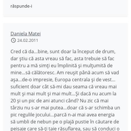
răspunde-i
Daniela Matei
24.02.2011
Cred că da…bine, sunt doar la început de drum,
dar știu că asta vreau să fac, asta trebuie să fac
pentru a mă simți eu împlinită și mulțumită de
mine…să călătoresc. Am reușit până acum să vad
așa…de-o impresie, Europa centrala și de vest…
suficient doar cât să-mi dau seama că vreau mai
mult și mai mult și mai mult…Și dacă nu acum la
20 și un pic de ani atunci când? Nu zic că mai
târziu nu s-ar mai putea…doar că s-ar schimba un
pic regulile jocului…parcă n-ai mai avea energia
să umbli de nebun pe o plajă pustie în căutare de
peisaje care să-ți taie răsuflarea, sau să conduci o