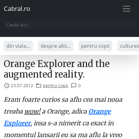
Cabral.ro
din viata...
despre altii...
pentru copii
culture
Orange Explorer and the
augmented reality.
23.07.2012
pentru copii
0
Eram foarte curios sa aflu cea mai noua
treaba
wow!
a Orange, adica
Orange
Explorer
, insa s-a nimerit ca exact in
momentul lansarii eu sa ma aflu la vreo