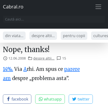
Cabral.ro
din viata...
despre altii...
pentru copii
culture
Nope, thanks!
12.06.2008
despre altii...
15
14%.
Via
A
rhi. Am spus ce
parere
am
despre „problema asta”.
facebook
whatsapp
twitter