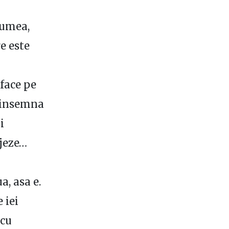
lumea,
e este
 face pe
r insemna
i
ajeze…
a, asa e.
 iei
 cu