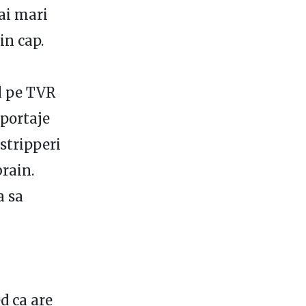
ai mari
in cap.
ol pe TVR
eportaje
 stripperi
brain.
a sa
d ca are