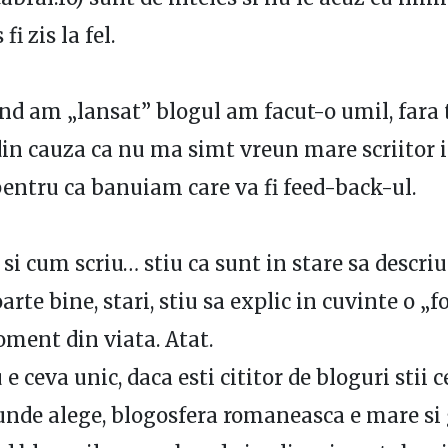
 fi zis la fel.
nd am „lansat” blogul am facut-o umil, far
din cauza ca nu ma simt vreun mare scriitor i
pentru ca banuiam care va fi feed-back-ul.
 si cum scriu… stiu ca sunt in stare sa descr
oarte bine, stari, stiu sa explic in cuvinte o „f
ment din viata. Atat.
 e ceva unic, daca esti cititor de bloguri stii 
e unde alege, blogosfera romaneasca e mare si