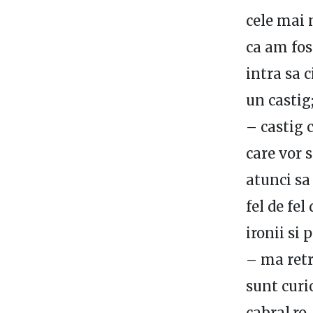
cele mai 
ca am fos
intra sa c
un castig
– castig c
care vor 
atunci sa
fel de fel
ironii si
– ma retr
sunt curi
cabral.ro.