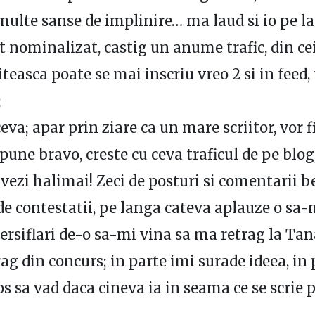
multe sanse de implinire… ma laud si io pe la
t nominalizat, castig un anume trafic, din ce
iteasca poate se mai inscriu vreo 2 si in feed, 
;
eva; apar prin ziare ca un mare scriitor, vor f
spune bravo, creste cu ceva traficul de pe blog
 vezi halimai! Zeci de posturi si comentarii b
 de contestatii, pe langa cateva aplauze o sa-
 persiflari de-o sa-mi vina sa ma retrag la Tan
ag din concurs; in parte imi surade ideea, in 
os sa vad daca cineva ia in seama ce se scrie 