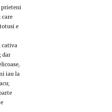
 prieteni
i care
totusi e
i cativa
; dar
elicoase,
mi iau la
acu;
parte
pe