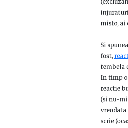
(excluzan
injuratur
misto, ai 
Si spune
fost,
reac
tembela d
In timp o
reactie bu
(si nu-mi
vreodata 
scrie (oca