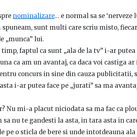
spre
nominalizare
… e normal sa se ‘nerveze 
spuneam, sunt multi care scriu misto, fiecar
e „munca” lui.
 timp, faptul ca sunt „ala de la tv” i-ar putea
puna ca am un avantaj, ca daca voi castiga a
entru concurs in sine din cauza publicitatii, s
asta i-ar putea face pe „jurati” sa ma avant
er? Nu mi-a placut niciodata sa ma fac ca plou
sa nu te gandesti la asta, in tara asta in care
 pe o sticla de bere si unde intotdeauna ala