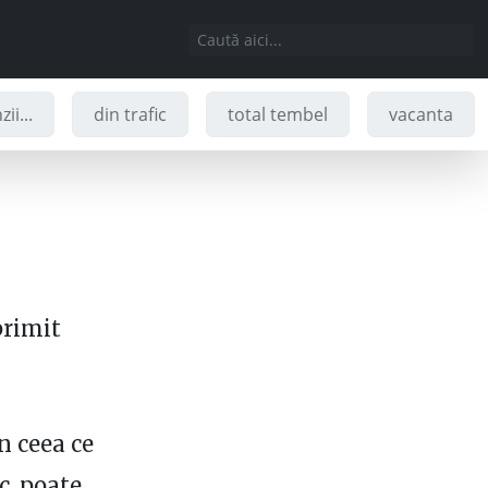
ii...
din trafic
total tembel
vacanta
rimit
n ceea ce
c, poate