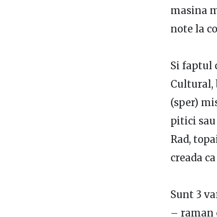
masina ma
note la c
Si faptul
Cultural,
(sper) mis
pitici sau
Rad, topa
creada ca
Sunt 3 va
– raman o