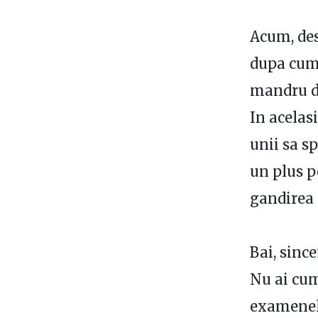
Acum, de
dupa cum 
mandru d
In acelasi
unii sa s
un plus p
gandirea 
Bai, sinc
Nu ai cum 
examenele