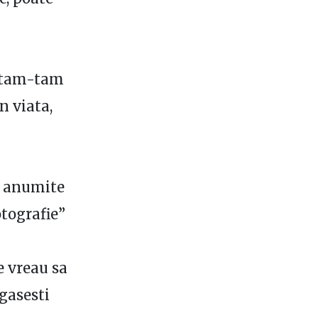
a tam-tam
n viata,
iu anumite
otografie”
ce vreau sa
 gasesti