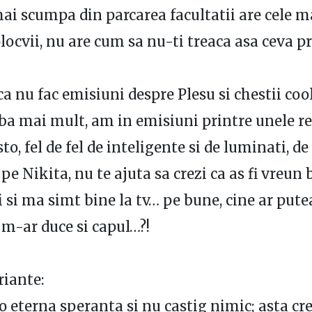
i scumpa din parcarea facultatii are cele m
olocvii, nu are cum sa nu-ti treaca asa ceva pr
 ca nu fac emisiuni despre Plesu si chestii co
 ba mai mult, am in emisiuni printre unele r
to, fel de fel de inteligente si de luminati, de
 pe Nikita, nu te ajuta sa crezi ca as fi vreun 
i si ma simt bine la tv… pe bune, cine ar pute
 m-ar duce si capul…?!
riante:
 eterna speranta si nu castig nimic; asta cre