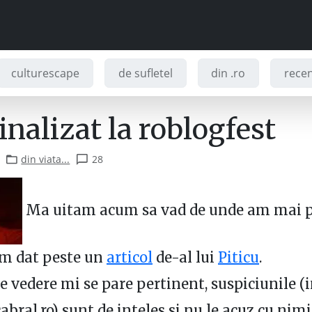
culturescape
de sufletel
din .ro
recenz
nalizat la roblogfest
din viata...
28
Ma uitam acum sa vad de unde am mai p
 am dat peste un
articol
de-al lui
Piticu
.
e vedere mi se pare pertinent, suspiciunile (i
abral.ro) sunt de inteles si nu le acuz cu nimi