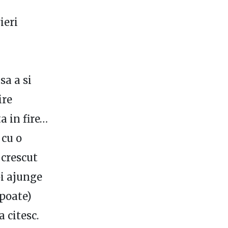
ieri
a a si
ire
a in fire…
 cu o
 crescut
oi ajunge
(poate)
 citesc.