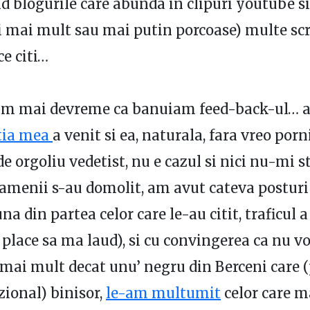
d blogurile care abunda in clipuri youtube si
i mai mult sau mai putin porcoase) multe scr
ce citi…
am mai devreme ca banuiam feed-back-ul… as
tia mea
a venit si ea, naturala, fara vreo porn
e orgoliu vedetist, nu e cazul si nici nu-mi st
amenii s-au domolit, am avut cateva posturi
na din partea celor care le-au citit, traficul a
 place sa ma laud), si cu convingerea ca nu v
mai mult decat unu’ negru din Berceni care 
zional) binisor,
le-am multumit
celor care ma