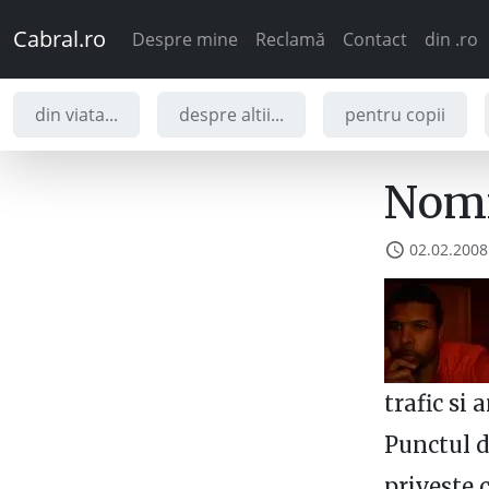
Cabral.ro
Despre mine
Reclamă
Contact
din .ro
din viata...
despre altii...
pentru copii
Nomi
02.02.2008
trafic si
Punctul d
priveste c