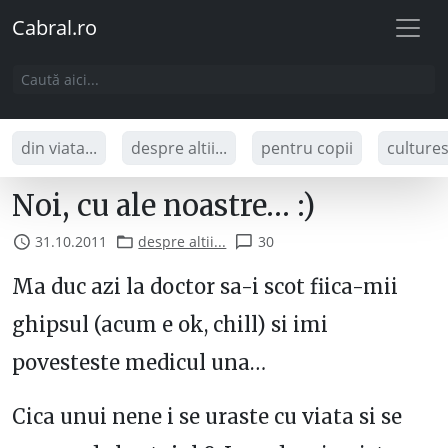
Cabral.ro
din viata...
despre altii...
pentru copii
culture
Noi, cu ale noastre… :)
31.10.2011
despre altii...
30
Ma duc azi la doctor sa-i scot fiica-mii
ghipsul (acum e ok, chill) si imi
povesteste medicul una…
Cica unui nene i se uraste cu viata si se