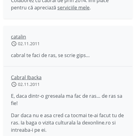
Colaborez cu cabral de prin 2014. Îmi place
pentru că apreciază
serviciile mele
.
catalin
02.11.2011
cabral te faci de ras, se scrie gips…
Cabral Ibacka
02.11.2011
E, daca dintr-o greseala ma fac de ras… de ras sa
fie!
Dar daca nu e asa cred ca tocmai te-ai facut tu de
ras. Ia baga o vizita culturala la dexonline.ro si
intreaba-i pe ei.