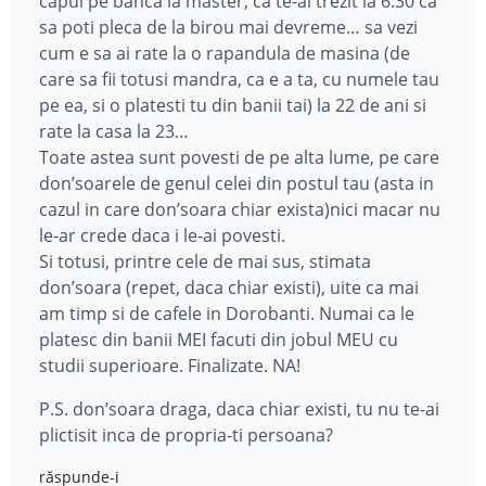
capul pe banca la master, ca te-ai trezit la 6:30 ca
sa poti pleca de la birou mai devreme… sa vezi
cum e sa ai rate la o rapandula de masina (de
care sa fii totusi mandra, ca e a ta, cu numele tau
pe ea, si o platesti tu din banii tai) la 22 de ani si
rate la casa la 23…
Toate astea sunt povesti de pe alta lume, pe care
don’soarele de genul celei din postul tau (asta in
cazul in care don’soara chiar exista)nici macar nu
le-ar crede daca i le-ai povesti.
Si totusi, printre cele de mai sus, stimata
don’soara (repet, daca chiar existi), uite ca mai
am timp si de cafele in Dorobanti. Numai ca le
platesc din banii MEI facuti din jobul MEU cu
studii superioare. Finalizate. NA!
P.S. don’soara draga, daca chiar existi, tu nu te-ai
plictisit inca de propria-ti persoana?
răspunde-i