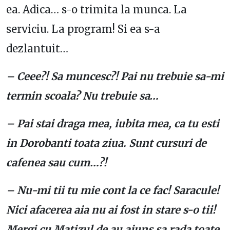
ea. Adica… s-o trimita la munca. La
serviciu. La program! Si ea s-a
dezlantuit…
– Ceee?! Sa muncesc?! Pai nu trebuie sa-mi
termin scoala? Nu trebuie sa…
– Pai stai draga mea, iubita mea, ca tu esti
in Dorobanti toata ziua. Sunt cursuri de
cafenea sau cum…?!
– Nu-mi tii tu mie cont la ce fac! Saracule!
Nici afacerea aia nu ai fost in stare s-o tii!
Mergi cu Matizul de au ajuns sa rada toate