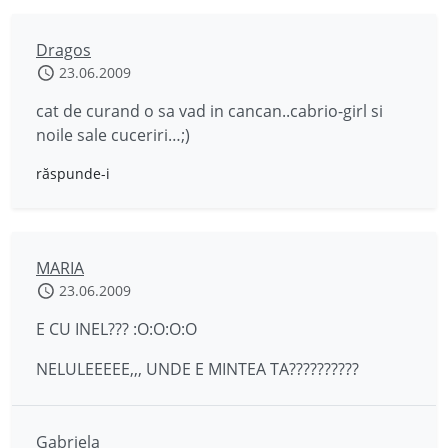
Dragos
23.06.2009
cat de curand o sa vad in cancan..cabrio-girl si
noile sale cuceriri…;)
răspunde-i
MARIA
23.06.2009
E CU INEL??? :O:O:O:O
NELULEEEEE,,, UNDE E MINTEA TA??????????
Gabriela