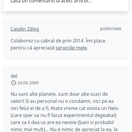
Lasă un comentariu la acest articol...
Catalin Zălog
publicitate
Colaborez cu cabral de prin 2014. Îmi place
pentru că apreciază
serviciile mele
.
del
24.06.2009
Nu sunt alte planete, sunt doar alte scari de
valori! Si eu personal nu o condamn, nici pe ea
nici felul ei de a fi. Atata vreme cat exista un Nelu
(care sper sa nu fi facut experimentul degeaba!)
care sa ii dea ce are ea nevoie (bani si probabil
nimic mai mult)… Nu e nimic de apreciat la ea, la