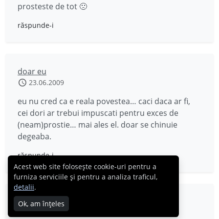
prosteste de tot 🙁
răspunde-i
doar eu
23.06.2009
eu nu cred ca e reala povestea… caci daca ar fi,
cei dori ar trebui impuscati pentru exces de
(neam)prostie… mai ales el. doar se chinuie
degeaba.
răspunde-i
Acest web site folosește cookie-uri pentru a
furniza serviciile și pentru a analiza traficul,
detalii
.
RazvanC
Ok, am înțeles
23.06.2009