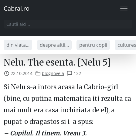
Cabral.ro
din viata...
despre altii...
pentru copii
culture
Nelu. The esenta. [Nelu 5]
22.10.2014
blognovela
132
Si Nelu s-a intors acasa la Cabrio-girl
(bine, cu putina matematica iti rezulta ca
mai mult era casa inchiriata de el), a
pupat-o dragastos si i-a spus:
– Copilul. Il tinem. Vreau 3.