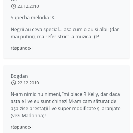
23.12.2010
Superba melodia :X…
Negrii au ceva special… asa cum o au si albii (dar
mai putini), ma refer strict la muzica :):P
răspunde-i
Bogdan
22.12.2010
N-am nimic nu nimeni, îmi place R Kelly, dar daca
asta e live eu sunt chinez! M-am cam săturat de
așa-zise prestații live super modificate și aranjate
(vezi Madonna)!
răspunde-i