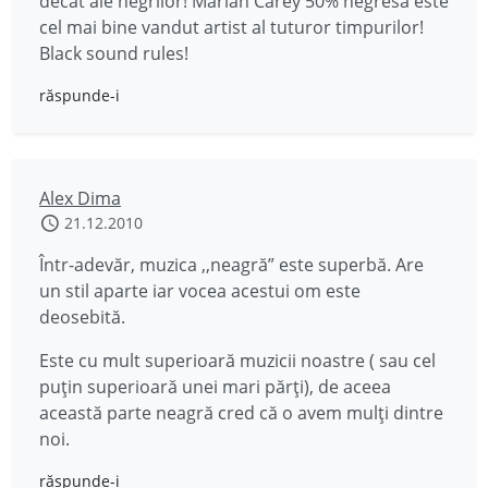
decat ale negrilor! Mariah Carey 50% negresa este
cel mai bine vandut artist al tuturor timpurilor!
Black sound rules!
răspunde-i
Alex Dima
21.12.2010
Într-adevăr, muzica ,,neagră” este superbă. Are
un stil aparte iar vocea acestui om este
deosebită.
Este cu mult superioară muzicii noastre ( sau cel
puţin superioară unei mari părţi), de aceea
această parte neagră cred că o avem mulţi dintre
noi.
răspunde-i