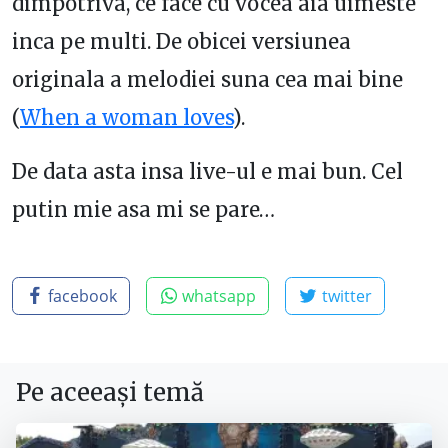
dimpotriva, ce face cu vocea aia uimeste
inca pe multi. De obicei versiunea
originala a melodiei suna cea mai bine
(
When a woman loves
).
De data asta insa live-ul e mai bun. Cel
putin mie asa mi se pare…
facebook
whatsapp
twitter
Pe aceeași temă