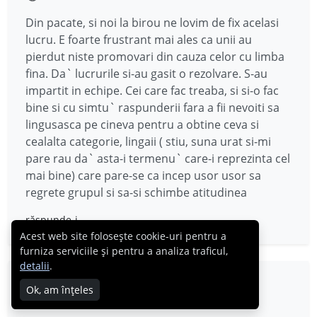
Din pacate, si noi la birou ne lovim de fix acelasi
lucru. E foarte frustrant mai ales ca unii au
pierdut niste promovari din cauza celor cu limba
fina. Da` lucrurile si-au gasit o rezolvare. S-au
impartit in echipe. Cei care fac treaba, si si-o fac
bine si cu simtu` raspunderii fara a fii nevoiti sa
lingusasca pe cineva pentru a obtine ceva si
cealalta categorie, lingaii ( stiu, suna urat si-mi
pare rau da` asta-i termenu` care-i reprezinta cel
mai bine) care pare-se ca incep usor usor sa
regrete grupul si sa-si schimbe atitudinea
răspunde-i
Acest web site folosește cookie-uri pentru a
furniza serviciile și pentru a analiza traficul,
detalii
.
Hanna
Ok, am înțeles
22.05.2013