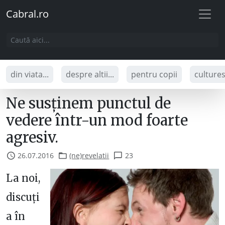
Cabral.ro
din viata...
despre altii...
pentru copii
culture
Ne susținem punctul de
vedere într-un mod foarte
agresiv.
26.07.2016
(ne)revelatii
23
La noi,
discuți
a în