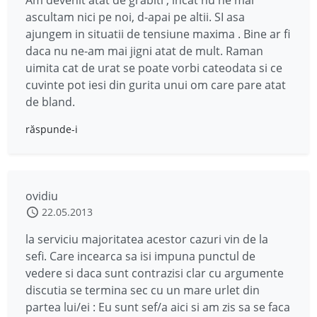
Am devenit atat de grabiti , incat nu ne mai
ascultam nici pe noi, d-apai pe altii. SI asa
ajungem in situatii de tensiune maxima . Bine ar fi
daca nu ne-am mai jigni atat de mult. Raman
uimita cat de urat se poate vorbi cateodata si ce
cuvinte pot iesi din gurita unui om care pare atat
de bland.
răspunde-i
ovidiu
22.05.2013
la serviciu majoritatea acestor cazuri vin de la
sefi. Care incearca sa isi impuna punctul de
vedere si daca sunt contrazisi clar cu argumente
discutia se termina sec cu un mare urlet din
partea lui/ei : Eu sunt sef/a aici si am zis sa se faca