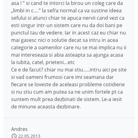
asa ! ” si cand te intorci la birou un coleg care da
„limbi in c….” la sef/a normal ca va sustine ideea
sefului si atunci chiar te apuca nervii cand vezi ca
esti singur intr-un sistem care nu da doi bani pe
punctul tau de vedere. Iar in acest caz eu chiar nu
mai gasesc nici o solutie decat sa intru in acea
categorie a oamenilor care nu se mai implica nu ii
mai intereseaza si abia asteapta sa ajunga acasa
la iubita, catel, prieteni…etc
Ce e de facut? chiar nu mai stiu…..intru aici pe site
si vad oameni frumosi care imi seamana dar
fiecare se loveste de aceleasi probleme cotidiene
si nu stiu cum am putea sa ne unim fortele pt ca
suntem mult prea dezbinati de sistem. Le-a iesit
de minune aceasta dezbinare.
Andres
22.05.2013