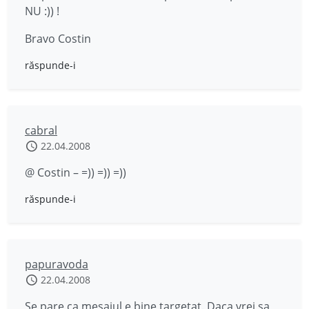
NU :)) !
Bravo Costin
răspunde-i
cabral
22.04.2008
@ Costin – =)) =)) =))
răspunde-i
papuravoda
22.04.2008
Se pare ca mesajul e bine targetat. Daca vrei sa