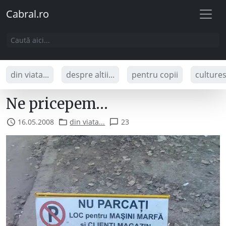
Cabral.ro
din viata...
despre altii...
pentru copii
culture
Ne pricepem…
16.05.2008
din viata...
23