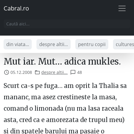
Cabral.ro
din viata...
despre altii...
pentru copii
culture
Mut iar. Mut… adica mukles.
05.12.2008
despre altii...
48
Scurt ca-s pe fuga… am oprit la Thalia sa
mananc, ma asez crestineste la masa,
comand o limonada (nu ma lasa raceala
asta, cred ca e amorezata de trupul meu)
si din spatele barului ma pasaie o