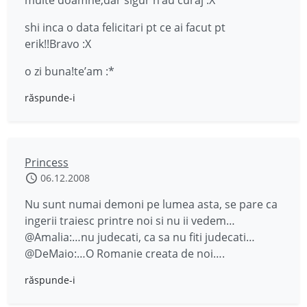
multe doamne,dar sigur n’au curaj :X
shi inca o data felicitari pt ce ai facut pt
erik!!Bravo :X
o zi buna!te’am :*
răspunde-i
Princess
06.12.2008
Nu sunt numai demoni pe lumea asta, se pare ca
ingerii traiesc printre noi si nu ii vedem…
@Amalia:…nu judecati, ca sa nu fiti judecati…
@DeMaio:…O Romanie creata de noi….
răspunde-i